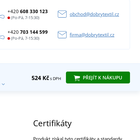
+420
608 330 123
obchod@dobrytextil.cz
(Po-Pá, 7-15:30)
+420
703 144 599
firma@dobrytextil.cz
(Po-Pá, 7-15:30)
524 Kč
PŘEJÍT K NÁKUPU
s DPH
Certifikáty
Produkt získal tyto certifikáty a standardy.