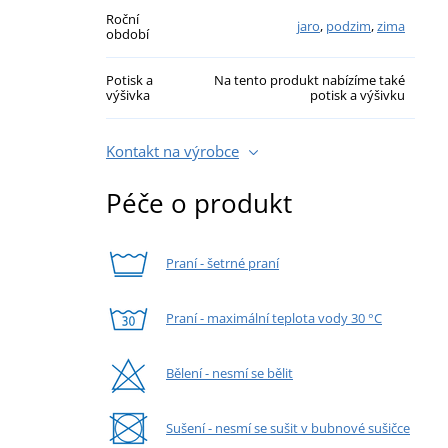
Roční
jaro
,
podzim
,
zima
období
Potisk a
Na tento produkt nabízíme také
výšivka
potisk a výšivku
Kontakt na výrobce
Péče o produkt
Praní - šetrné praní
Praní - maximální teplota vody 30 °C
Bělení - nesmí se bělit
Sušení - nesmí se sušit v bubnové sušičce