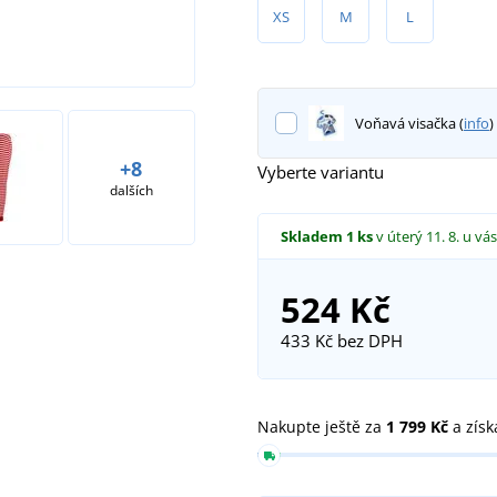
XS
M
L
Voňavá visačka (
info
)
+8
Vyberte variantu
dalších
Skladem
1 ks
v úterý 11. 8.
u vás
524 Kč
433 Kč
bez DPH
Nakupte ještě za
1 799 Kč
a získ