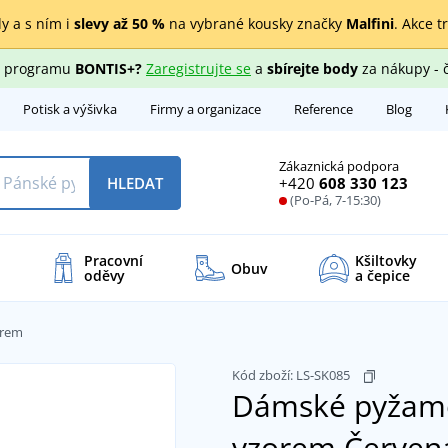
y a s ním i
slevy až 50 %
na vybrané kousky značky
Malfini
. Akce t
ho programu
BONTIS+?
Zaregistrujte se
a
sbírejte body
za nákupy - 
Potisk a výšivka
Firmy a organizace
Reference
Blog
Zákaznická podpora
+420
608 330 123
HLEDAT
(Po-Pá, 7-15:30)
Pracovní
Kšiltovky
Obuv
oděvy
a čepice
orem
Kód zboží:
LS-SK085
Dámské pyžamo
vzorem
Červená