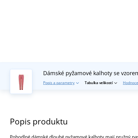
Dámské pyžamové kalhoty se vzor
Popis a parametry
Tabulka velikostí
Hodnoce
Popis produktu
Pohodlné dámské dlouhé pyžamové kalhoty mají pružný pas 