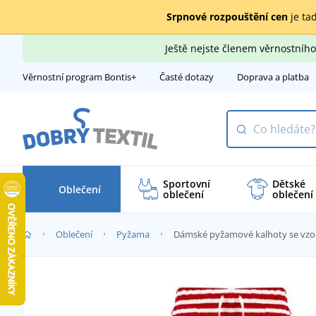
Srpnové rozpouštění cen
je tad
Ještě nejste členem věrnostní
Věrnostní program Bontis+
Časté dotazy
Doprava a platba
Sportovní
Dětské
Oblečení
oblečení
oblečení
Oblečení
Pyžama
Dámské pyžamové kalhoty se vz