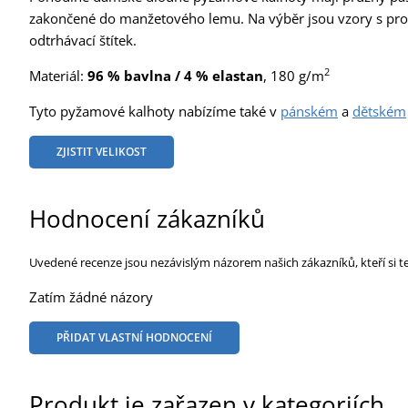
zakončené do manžetového lemu. Na výběr jsou vzory s prou
odtrhávací štítek.
2
Materiál:
96 % bavlna / 4 % elastan
, 180 g/m
Tyto pyžamové kalhoty nabízíme také v
pánském
a
dětském
ZJISTIT VELIKOST
Hodnocení zákazníků
Uvedené recenze jsou nezávislým názorem našich zákazníků, kteří si t
Zatím žádné názory
PŘIDAT VLASTNÍ HODNOCENÍ
Produkt je zařazen v kategoriích