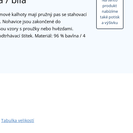
Na tento
produkt
nabízíme
ové kalhoty mají pružný pas se stahovací
také potisk
í. Nohavice jsou zakončené do
a výšivku
sou vzory s proužky nebo hvězdami.
dtrhávací štítek. Materiál: 96 % bavlna / 4
Tabulka velikostí