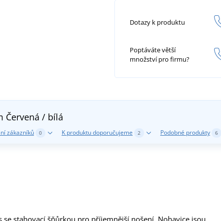
Dotazy k produktu
Poptáváte větší
množství pro firmu?
em
Červená / bílá
ní zákazníků
K produktu doporučujeme
Podobné produkty
0
2
6
se stahovací šňůrkou pro příjemnější nošení. Nohavice jsou