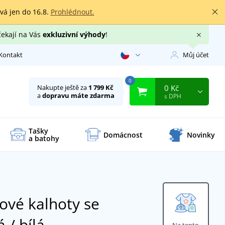
rvá jen do 16.8.
Prohlédnout.
čekají na Vás
exkluzivní výhody
!
Kontakt
Můj účet
0
0 Kč
Nakupte ještě za
1 799 Kč
a
dopravu máte zdarma
s DPH
Tašky
Domácnost
Novinky
a batohy
vé kalhoty se
 / bílá