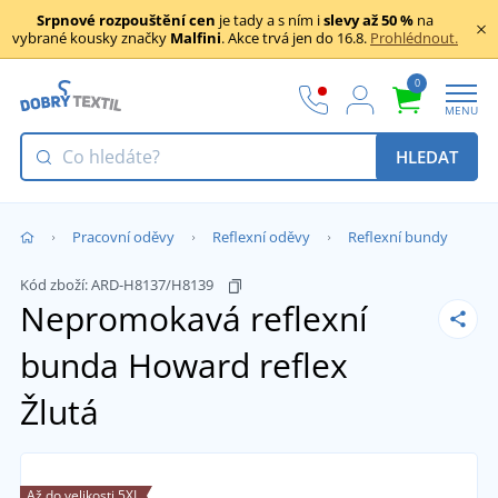
Srpnové rozpouštění cen
je tady a s ním i
slevy až 50 %
na
vybrané kousky značky
Malfini
. Akce trvá jen do 16.8.
Prohlédnout.
0
MENU
HLEDAT
Pracovní oděvy
Reflexní oděvy
Reflexní bundy
Kód zboží:
ARD-H8137/H8139
Nepromokavá reflexní
bunda Howard reflex
Žlutá
Až do velikosti 5XL