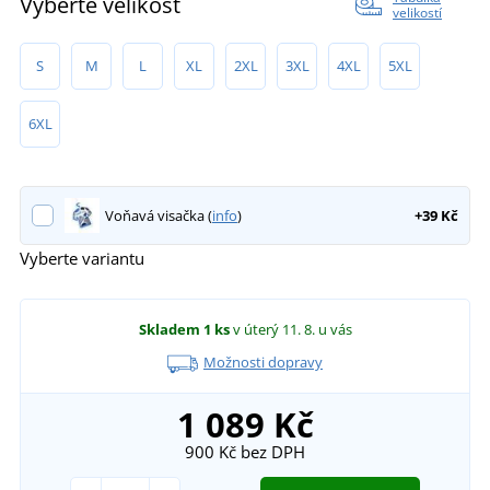
Vyberte velikost
velikostí
S
M
L
XL
2XL
3XL
4XL
5XL
6XL
Voňavá visačka (
info
)
+39 Kč
Vyberte variantu
Skladem
1 ks
v úterý 11. 8.
u vás
Možnosti dopravy
1 089 Kč
900 Kč
bez DPH