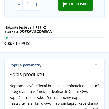
-
+
DO KOŠÍKU
Nakupte ještě za
1 799 Kč
a získáte
DOPRAVU ZDARMA
0 Kč
/ 1 799 Kč
Popis a parametry
Popis produktu
Nepromokavá reflexní bunda s odepínatelnou kapucí
integrovanou v límci, s odepínatelnými rukávy,
zapínání na zip, zakončení na pružný náplet,
nastavitelná šířka rukávů, náprsní kapsy, kapsička na
zip na levém rukávu, s reflexními prvky dle EN 20471