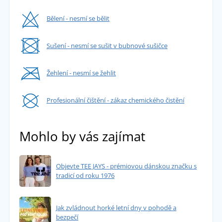
Bělení - nesmí se bělit
Sušení - nesmí se sušit v bubnové sušičce
Žehlení - nesmí se žehlit
Profesionální čištění - zákaz chemického čistění
Mohlo by vás zajímat
Objevte TEE JAYS - prémiovou dánskou značku s
tradicí od roku 1976
Jak zvládnout horké letní dny v pohodě a
bezpečí