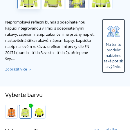
Nepromokavá reflexní bunda s odepínatelnou
kapucí integrovanou v límci, s odepínatelnými
rukávy, zapínání na zip, zakončení na pružný náplet,
nastavitelná šířka rukávů, náprsní kapsy, kapsička
Na tento
na zip na levém rukávu, s reflexními prvky dle EN
produkt
20471 (bunda - třída 3, vesta - třída 2), přelepené
nabízíme
švy,…
také potisk
a výšivku
Zobrazit více
Vyberte barvu
Tabulka