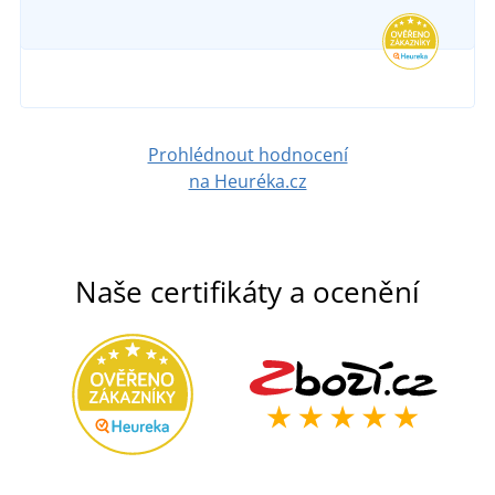
v úterý 11. 8.
u vás
DETAIL
938 Kč
DETAIL
Prohlédnout hodnocení
na Heuréka.cz
Naše certifikáty a ocenění