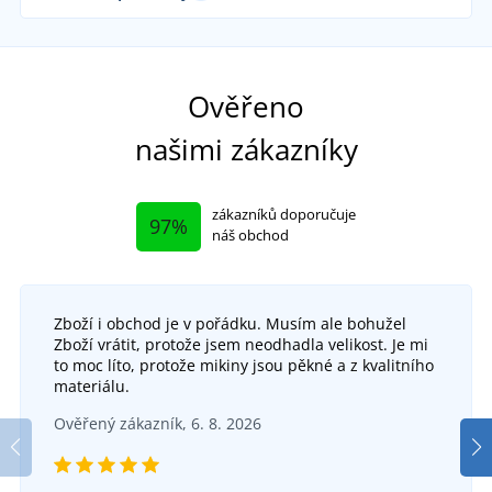
Až do velikosti 5XL
Ověřeno
našimi zákazníky
zákazníků doporučuje
97%
náš obchod
Zboží i obchod je v pořádku. Musím ale bohužel
Zboží vrátit, protože jsem neodhadla velikost. Je mi
Zimní pracovní bunda Howard
to moc líto, protože mikiny jsou pěkné a z kvalitního
materiálu.
Reflexní bunda 2v1 LUTON
DO 5 DNŮ
Ověřený zákazník, 6. 8. 2026
v pátek 14. 8.
u vás
SKLADEM
950 Kč