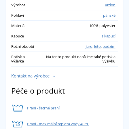
Výrobce
Ardon
Pohlaví
pánské
Materiál
100% polyester
Kapuce
s kapucí
Roční období
jaro
,
léto
,
podzim
Potisk a
Na tento produkt nabízíme také potisk a
výšivka
výšivku
Kontakt na výrobce
Péče o produkt
Praní - šetrné praní
Praní - maximální teplota vody 40 °C