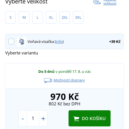
Vyberte velikost
velikostí
S
M
L
XL
2XL
3XL
Voňavá visačka (
info
)
+39 Kč
Vyberte variantu
Do 5 dnů
v pondělí 17. 8.
u vás
Možnosti dopravy
970 Kč
802 Kč
bez DPH
-
+
DO KOŠÍKU