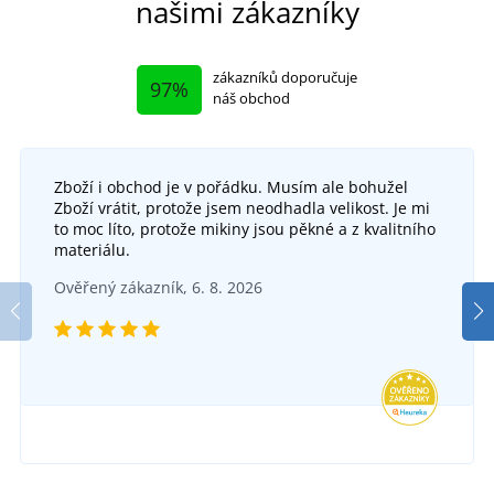
našimi zákazníky
zákazníků doporučuje
97%
náš obchod
Zboží i obchod je v pořádku. Musím ale bohužel
Zboží vrátit, protože jsem neodhadla velikost. Je mi
to moc líto, protože mikiny jsou pěkné a z kvalitního
materiálu.
Reflexní bunda 2v1 LUTON
Ověřený zákazník, 6. 8. 2026
SKLADEM
v úterý 11. 8.
u vás
938 Kč
DETAIL