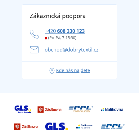
Reference
Vrácení zboží a reklamace
Objevte TEE JAYS - prémiovou dánskou značku s
DobrýTextil pro firmy a organizace
Zákaznická podpora
Potisk a výšivka
tradicí od roku 1976
Blog
Zásady ochrany osobních údajů
Jak zvládnout horké letní dny v pohodě a bezpečí
+420
608 330 123
Affiliate
Věrnostní program BONTIS +
Letní dobrodružství začíná balením aneb připravte
(Po-Pá, 7-15:30)
Kariéra
se na dovolenou bez starostí
obchod@dobrytextil.cz
Tipy na svěží outfity pro pohodové léto
Oblíbené tričko City v hlavní roli: outfity pro každou
Kde nás najdete
příležitost!