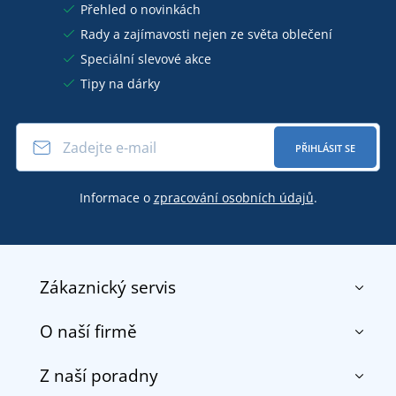
Přehled o novinkách
Rady a zajímavosti nejen ze světa oblečení
Speciální slevové akce
Tipy na dárky
PŘIHLÁSIT SE
Informace o
zpracování osobních údajů
.
Zákaznický servis
O naší firmě
Kontakt
Obchodní podmínky
Z naší poradny
O nás
Doprava a platba