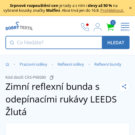
Srpnové rozpouštění cen
je tady a s ním i
slevy až 50 %
na
vybrané kousky značky
Malfini
. Akce trvá jen do 16.8.
Prohlédnout.
0
MENU
HLEDAT
Pracovní oděvy
Reflexní oděvy
Reflexní bundy
Kód zboží:
CXS-P69260
Zimní reflexní bunda s
odepínacími rukávy LEEDS
Žlutá