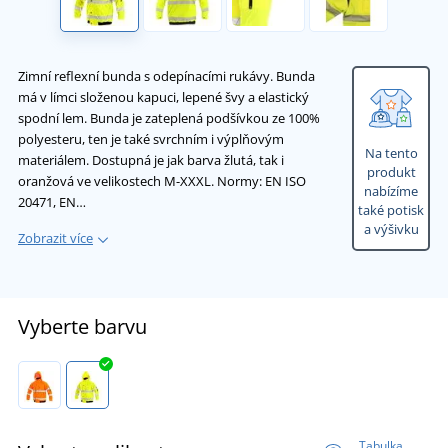
Zimní reflexní bunda s odepínacími rukávy. Bunda
má v límci složenou kapuci, lepené švy a elastický
spodní lem. Bunda je zateplená podšívkou ze 100%
polyesteru, ten je také svrchním i výplňovým
Na tento
materiálem. Dostupná je jak barva žlutá, tak i
produkt
oranžová ve velikostech M-XXXL. Normy: EN ISO
nabízíme
20471, EN…
také potisk
a výšivku
Zobrazit více
Vyberte barvu
Tabulka