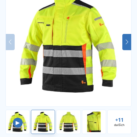
+11
▶
dalších