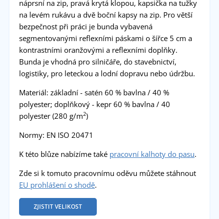
náprsní na zip, pravá krytá klopou, kapsička na tužky
na levém rukávu a dvě boční kapsy na zip. Pro větší
bezpečnost při práci je bunda vybavená
segmentovanými reflexními páskami o šířce 5 cm a
kontrastními oranžovými a reflexními doplňky.
Bunda je vhodná pro silničáře, do stavebnictví,
logistiky, pro leteckou a lodní dopravu nebo údržbu.
Materiál: základní - satén 60 % bavlna / 40 %
polyester; doplňkový - kepr 60 % bavlna / 40
2
polyester (280 g/m
)
Normy: EN ISO 20471
K této blůze nabízíme také
pracovní kalhoty do pasu
.
Zde si k tomuto pracovnímu oděvu můžete stáhnout
EU prohlášení o shodě
.
ZJISTIT VELIKOST