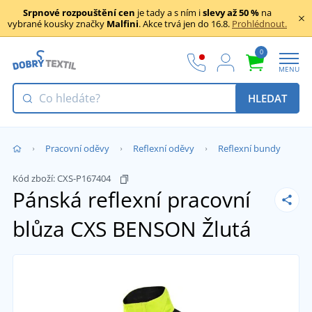
Srpnové rozpouštění cen
je tady a s ním i
slevy až 50 %
na
vybrané kousky značky
Malfini
. Akce trvá jen do 16.8.
Prohlédnout.
0
MENU
HLEDAT
Pracovní oděvy
Reflexní oděvy
Reflexní bundy
Kód zboží:
CXS-P167404
Pánská reflexní pracovní
blůza CXS BENSON
Žlutá