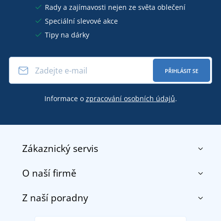
Rady a zajímavosti nejen ze světa oblečení
Speciální slevové akce
Tipy na dárky
PŘIHLÁSIT SE
Informace o
zpracování osobních údajů
.
Zákaznický servis
O naší firmě
Kontakt
Obchodní podmínky
Z naší poradny
O nás
Doprava a platba
Reference
Vrácení zboží a reklamace