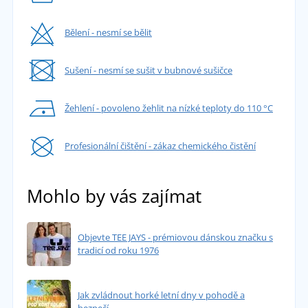
Bělení - nesmí se bělit
Sušení - nesmí se sušit v bubnové sušičce
Žehlení - povoleno žehlit na nízké teploty do 110 °C
Profesionální čištění - zákaz chemického čistění
Mohlo by vás zajímat
Objevte TEE JAYS - prémiovou dánskou značku s
tradicí od roku 1976
Jak zvládnout horké letní dny v pohodě a