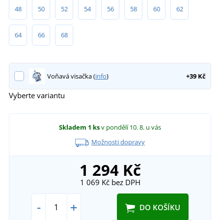
48
50
52
54
56
58
60
62
64
66
68
Voňavá visačka (
info
)
+39 Kč
Vyberte variantu
Skladem
1 ks
v pondělí 10. 8.
u vás
Možnosti dopravy
1 294 Kč
1 069 Kč
bez DPH
-
+
DO KOŠÍKU