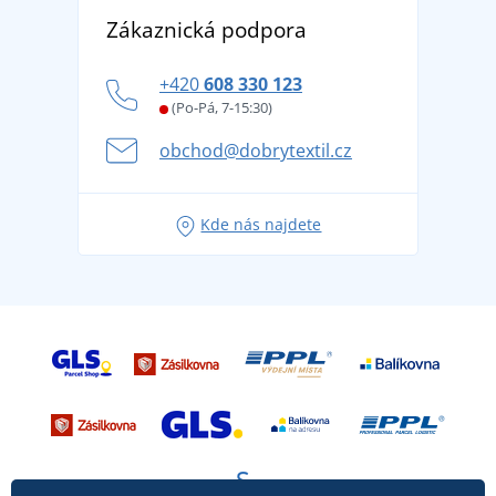
Objevte TEE JAYS - prémiovou dánskou značku s
DobrýTextil pro firmy a organizace
Zákaznická podpora
Potisk a výšivka
tradicí od roku 1976
Blog
Zásady ochrany osobních údajů
Jak zvládnout horké letní dny v pohodě a bezpečí
+420
608 330 123
Affiliate
Věrnostní program BONTIS +
Letní dobrodružství začíná balením aneb připravte
(Po-Pá, 7-15:30)
Kariéra
se na dovolenou bez starostí
obchod@dobrytextil.cz
Tipy na svěží outfity pro pohodové léto
Oblíbené tričko City v hlavní roli: outfity pro každou
Kde nás najdete
příležitost!