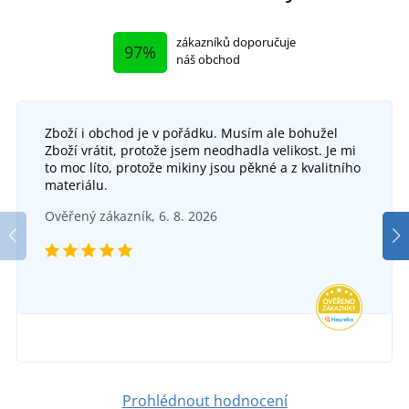
zákazníků doporučuje
97%
náš obchod
Zboží i obchod je v pořádku. Musím ale bohužel
Zboží vrátit, protože jsem neodhadla velikost. Je mi
Pánská reflexní softshellová bunda CXS BENSON
Pán
to moc líto, protože mikiny jsou pěkné a z kvalitního
materiálu.
Reflexní bunda 2v1 LUTON
DO 5 DNŮ
Ověřený zákazník, 6. 8. 2026
ve čtvrtek 13. 8.
u vás
SKLADEM
1 164 Kč
v pondělí 10. 8.
u vás
DETAIL
938 Kč
DETAIL
Prohlédnout hodnocení