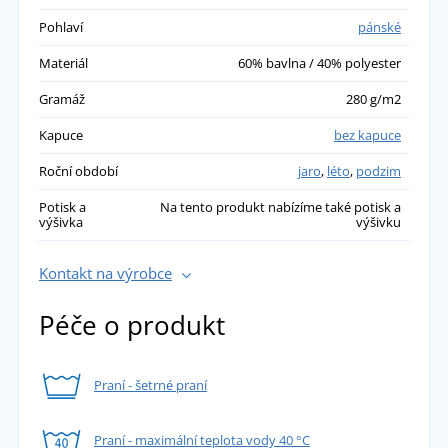
Pohlaví
pánské
Materiál
60% bavlna / 40% polyester
Gramáž
280 g/m2
Kapuce
bez kapuce
Roční období
jaro
,
léto
,
podzim
Potisk a
Na tento produkt nabízíme také potisk a
výšivka
výšivku
Kontakt na výrobce
Péče o produkt
Praní - šetrné praní
Praní - maximální teplota vody 40 °C