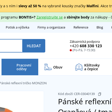
y a s ním i
slevy až 50 %
na vybrané kousky značky
Malfini
. Akce t
ho programu
BONTIS+?
Zaregistrujte se
a
sbírejte body
za nákupy - 
Potisk a výšivka
Firmy a organizace
Reference
Blog
Zákaznická podpora
+420
608 330 123
HLEDAT
(Po-Pá, 7-15:30)
Pracovní
Kšiltovky
Obuv
oděvy
a čepice
Pánské reflexní tričko MONZON
Kód zboží:
CER-03040139
Pánské reflexn
Oranžová / tm