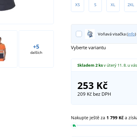
XS
S
XL
2XL
Voňavá visačka (
info
)
+5
Vyberte variantu
dalších
Skladem
2 ks
v úterý 11. 8.
u vás
253 Kč
209 Kč
bez DPH
Nakupte ještě za
1 799 Kč
a získ