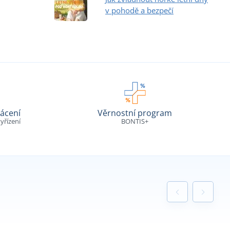
v pohodě a bezpečí
ácení
Věrnostní program
yřízení
BONTIS+