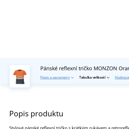
Pánské reflexní tričko MONZON
Ora
Popis a parametry
Tabulka velikostí
Hodnoce
Popis produktu
Stylové pánské reflexní tričko s krátkým rukávem a retroref