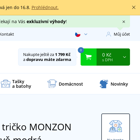
rvá jen do 16.8.
Prohlédnout.
čekají na Vás
exkluzivní výhody
!
Kontakt
Můj účet
0
0 Kč
Nakupte ještě za
1 799 Kč
a
dopravu máte zdarma
s DPH
Tašky
Domácnost
Novinky
a batohy
í tričko MONZON
avě modrá