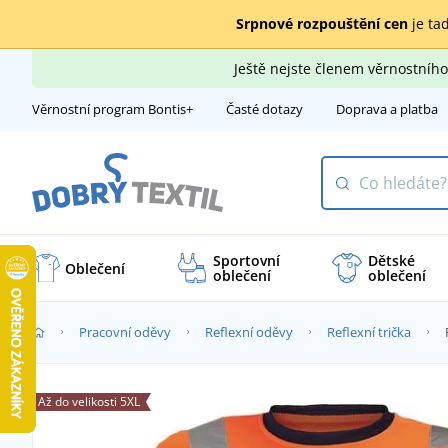
Srpnové rozpouštění cen
je tad
Ještě nejste členem věrnostní
Věrnostní program Bontis+
Časté dotazy
Doprava a platba
Sportovní
Dětské
Oblečení
oblečení
oblečení
Pracovní oděvy
Reflexní oděvy
Reflexní trička
Až do velikosti 5XL