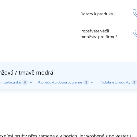
Dotazy k produktu
Poptáváte větší
množství pro firmu?
nžová / tmavě modrá
ní zákazníků
K produktu doporučujeme
Podobné produkty
0
3
5
lexními pruhy přes ramena a v bocích. Je vyrobené z polyesteru