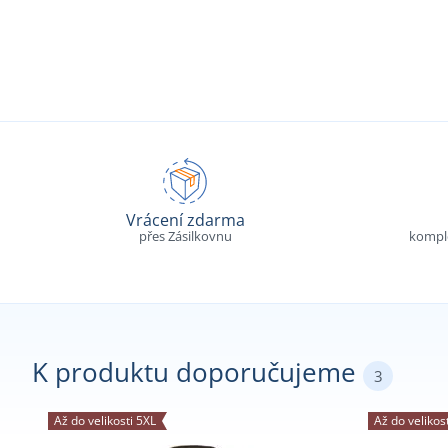
Vrácení zdarma
přes Zásilkovnu
komple
K produktu doporučujeme
3
Až do velikosti 5XL
Až do velikos