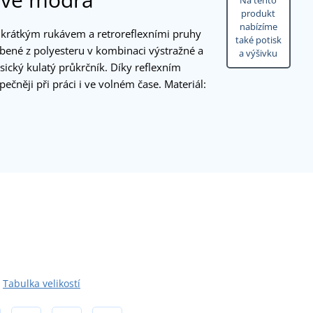
Na tento
produkt
nabízíme
 s krátkým rukávem a retroreflexními pruhy
také potisk
obené z polyesteru v kombinaci výstražné a
a výšivku
sický kulatý průkrčník. Díky reflexním
ečněji při práci i ve volném čase. Materiál:
Tabulka velikostí