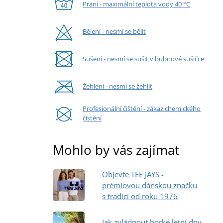
Praní - maximální teplota vody 40 °C
Bělení - nesmí se bělit
Sušení - nesmí se sušit v bubnové sušičce
Žehlení - nesmí se žehlit
Profesionální čištění - zákaz chemického
čistění
Mohlo by vás zajímat
Objevte TEE JAYS -
prémiovou dánskou značku
s tradicí od roku 1976
Jak zvládnout horké letní dny