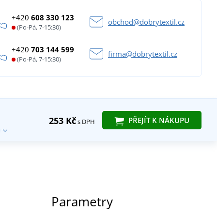
+420
608 330 123
obchod@dobrytextil.cz
(Po-Pá, 7-15:30)
+420
703 144 599
firma@dobrytextil.cz
(Po-Pá, 7-15:30)
253 Kč
PŘEJÍT K NÁKUPU
s DPH
Parametry