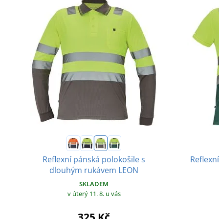
Reflexní pánská polokošile s
Reflexn
dlouhým rukávem LEON
SKLADEM
v úterý 11. 8.
u vás
325 Kč