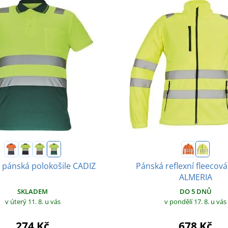
í pánská polokošile CADIZ
Pánská reflexní fleecov
ALMERIA
SKLADEM
DO 5 DNŮ
v úterý 11. 8.
u vás
v pondělí 17. 8.
u vás
274 Kč
678 Kč