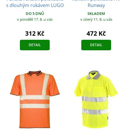
s dlouhým rukávem LUGO
Runway
DO 5 DNŮ
SKLADEM
v pondělí 17. 8.
u vás
v úterý 11. 8.
u vás
312 Kč
472 Kč
DETAIL
DETAIL