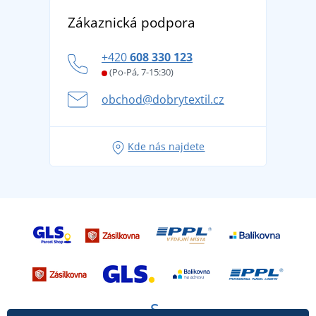
Vrácení zboží a reklamace
Objevte TEE JAYS - prémiovou dánskou značku s
DobrýTextil pro firmy a organizace
Zákaznická podpora
Potisk a výšivka
tradicí od roku 1976
Blog
Zásady ochrany osobních údajů
Jak zvládnout horké letní dny v pohodě a bezpečí
+420
608 330 123
Affiliate
Věrnostní program BONTIS +
Letní dobrodružství začíná balením aneb připravte
(Po-Pá, 7-15:30)
Kariéra
se na dovolenou bez starostí
obchod@dobrytextil.cz
Tipy na svěží outfity pro pohodové léto
Oblíbené tričko City v hlavní roli: outfity pro každou
Kde nás najdete
příležitost!