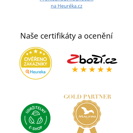
na Heuréka.cz
Naše certifikáty a ocenění