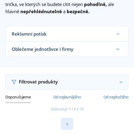
trička, ve kterých se budete cítit nejen
pohodlně,
ale
hlavně
nepřehlédnutelně
a
bezpečně.
Reklamní potisk
Na námi dodávaná reflexní trička vám natiskneme
motiv dle vašeho přání.
Oblečeme jednotlivce i firmy
Chci vědět více
Dodáváme reflexní trička silničářům, velkým
výrobním a stavebním firmám, expedičním halám
i koncovým zákazníkům již od 1 kusu.
Chci vědět více
Filtrovat produkty
Doporučujeme
Od nejlevnějšího
Od nejdražšího
Zobrazuji 1-14 z 14
1