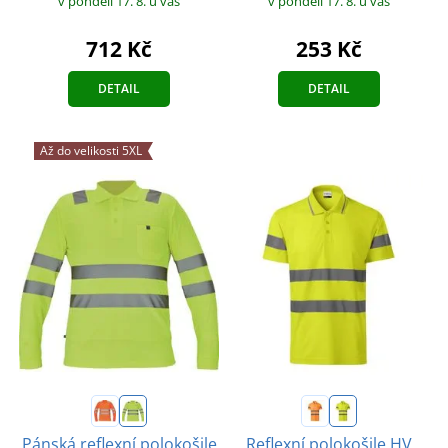
v pondělí 17. 8.
u vás
v pondělí 17. 8.
u vás
712 Kč
253 Kč
DETAIL
DETAIL
Až do velikosti 5XL
Pánská reflexní polokošile
Reflexní polokošile HV