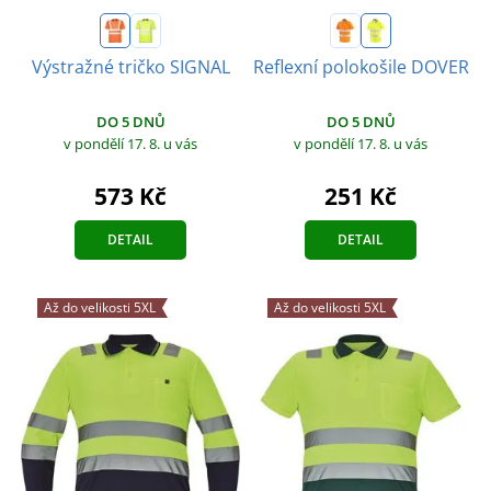
Výstražné tričko SIGNAL
Reflexní polokošile DOVER
DO 5 DNŮ
DO 5 DNŮ
v pondělí 17. 8.
u vás
v pondělí 17. 8.
u vás
573 Kč
251 Kč
DETAIL
DETAIL
Až do velikosti 5XL
Až do velikosti 5XL