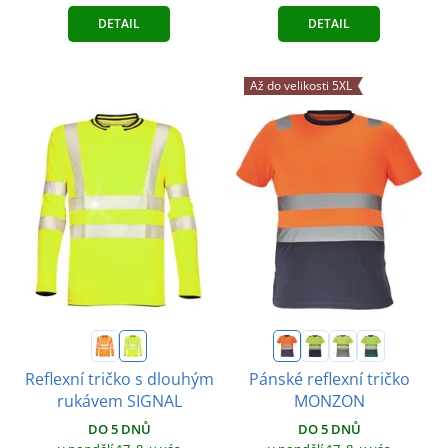
DETAIL
DETAIL
Až do velikosti 5XL
Reflexní tričko s dlouhým
Pánské reflexní tričko
rukávem SIGNAL
MONZON
DO 5 DNŮ
DO 5 DNŮ