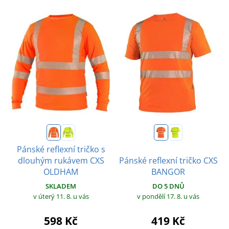
Pánské reflexní tričko s
dlouhým rukávem CXS
Pánské reflexní tričko CXS
OLDHAM
BANGOR
SKLADEM
DO 5 DNŮ
v úterý 11. 8.
u vás
v pondělí 17. 8.
u vás
598 Kč
419 Kč