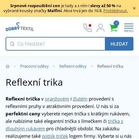
Srpnové rozpouštění cen
je tady a s ním i
slevy až 50 %
na
vybrané kousky značky
Malfini
. Akce trvá jen do 16.8.
Prohlédnout.
0
MENU
HLEDAT
Pracovní oděvy
Reflexní oděvy
Reflexní trička
Reflexní trika
Reflexní trička
v
oranžovém
i
žlutém
provedení s
reflexními pruhy v atraktivním provedení. U nás si za
perfektní ceny
vyberete nejen trička s krátkým rukávem,
ale nabízíme také elegantní trička s límečkem či
trička s
dlouhým rukávem
pro chladnější období. Na zakázku
realizujeme také
potisk triček
logem firmy. Vyberte si u nás