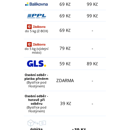
69 Kč
99 Kč
69 Kč
99 Kč
69 Kč
-
do 5 kg (Z-BOX)
79 Kč
-
do 5 kg (výdejní
místo)
59 Kč
89 Kč
Osobní odběr -
platba předem
ZDARMA
-
(Bystřice pod
Hostýnem)
Osobní odběr -
hotově při
39 Kč
-
odběru
(Bystřice pod
Hostýnem)
dobírka
+39 Kč