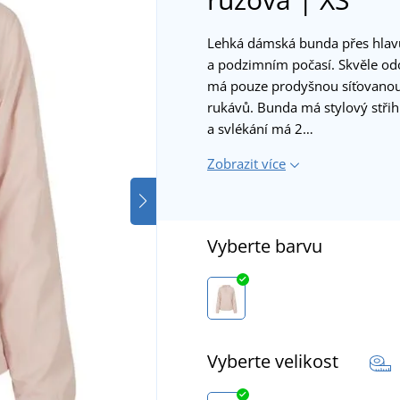
Lehká dámská bunda přes hlavu
a podzimním počasí. Skvěle odo
má pouze prodyšnou síťovanou p
rukávů. Bunda má stylový stři
a svlékání má 2…
Zobrazit více
Vyberte barvu
Vyberte velikost