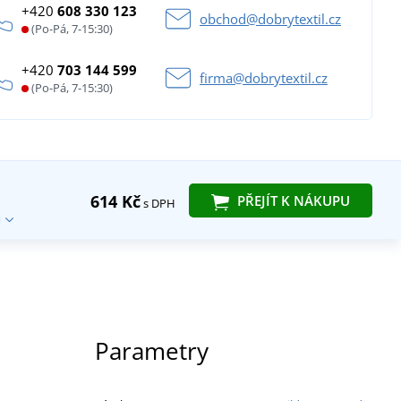
+420
608 330 123
obchod@dobrytextil.cz
(Po-Pá, 7-15:30)
+420
703 144 599
firma@dobrytextil.cz
(Po-Pá, 7-15:30)
614 Kč
PŘEJÍT K NÁKUPU
s DPH
Parametry