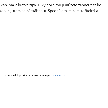
ékání má 2 krátké zipy. Díky hornímu ji můžete zapnout až ke
puci, která se dá stáhnout. Spodní lem je také stažitelný a
ento produkt prokazatelně zakoupili.
Více info.