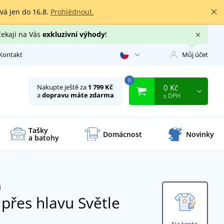
rvá jen do 16.8.
Prohlédnout.
čekají na Vás
exkluzivní výhody
!
Kontakt
Můj účet
0
0 Kč
Nakupte ještě za
1 799 Kč
a
dopravu máte zdarma
s DPH
Tašky
Domácnost
Novinky
a batohy
přes hlavu
Světle