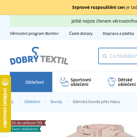
Srpnové rozpouštění cen
je tad
Ještě nejste členem věrnostní
Věrnostní program Bontis+
Časté dotazy
Doprava a platba
Sportovní
Dětské
Oblečení
oblečení
oblečení
Oblečení
Bundy
Dámská bunda přes hlavu
Až do velikosti 5XL
Sami oblékáme