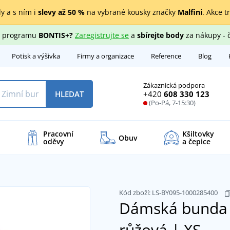
y a s ním i
slevy až 50 %
na vybrané kousky značky
Malfini
. Akce t
ho programu
BONTIS+?
Zaregistrujte se
a
sbírejte body
za nákupy - 
Potisk a výšivka
Firmy a organizace
Reference
Blog
Zákaznická podpora
+420
608 330 123
HLEDAT
(Po-Pá, 7-15:30)
Pracovní
Kšiltovky
Obuv
oděvy
a čepice
Kód zboží:
LS-BY095-1000285400
Dámská bunda 
růžová | XS