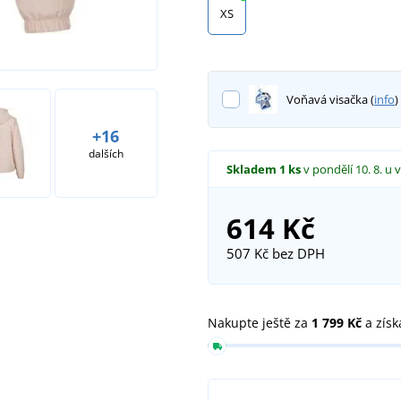
XS
Voňavá visačka (
info
)
+16
dalších
Skladem
1 ks
v pondělí 10. 8.
u 
614 Kč
507 Kč
bez DPH
Nakupte ještě za
1 799 Kč
a získ