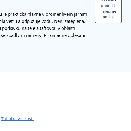
Na tento
produkt
nabízíme
 je praktická hlavně v proměnlivém jarním
potisk
lá větru a odpuzuje vodu. Není zateplená,
odšívku na těle a taftovou v oblasti
h se spadlými rameny. Pro snadné oblékání
Tabulka velikostí