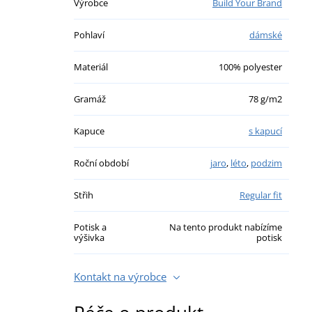
Výrobce
Build Your Brand
Pohlaví
dámské
Materiál
100% polyester
Gramáž
78 g/m2
Kapuce
s kapucí
Roční období
jaro
,
léto
,
podzim
Střih
Regular fit
Potisk a
Na tento produkt nabízíme
výšivka
potisk
Kontakt na výrobce