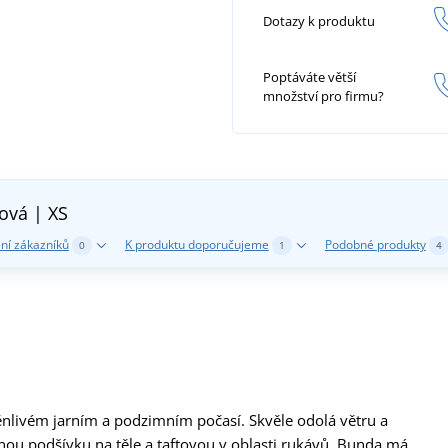
Dotazy k produktu
Poptáváte větší
množství pro firmu?
žová | XS
ní zákazníků
K produktu doporučujeme
Podobné produkty
0
1
4
nlivém jarním a podzimním počasí. Skvěle odolá větru a
ou podšívku na těle a taftovou v oblasti rukávů. Bunda má