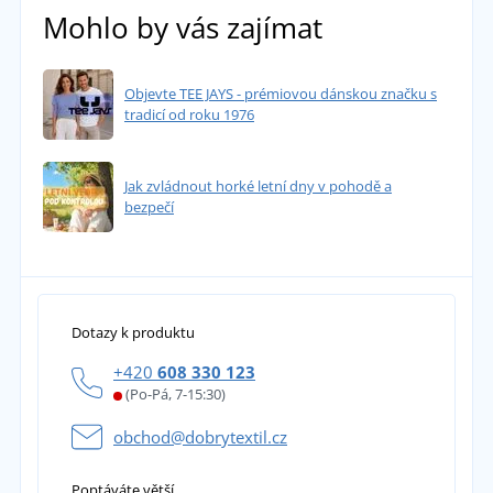
Mohlo by vás zajímat
Objevte TEE JAYS - prémiovou dánskou značku s
tradicí od roku 1976
Jak zvládnout horké letní dny v pohodě a
bezpečí
Dotazy k produktu
+420
608 330 123
(Po-Pá, 7-15:30)
obchod@dobrytextil.cz
Poptáváte větší