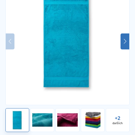
+2
dalších