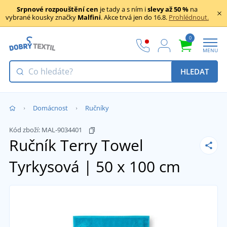
Srpnové rozpouštění cen
je tady a s ním i
slevy až 50 %
na
vybrané kousky značky
Malfini
. Akce trvá jen do 16.8.
Prohlédnout.
0
MENU
HLEDAT
Domácnost
Ručníky
Kód zboží:
MAL-9034401
Ručník Terry Towel
Tyrkysová | 50 x 100 cm