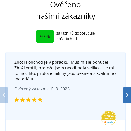
Ověřeno
našimi zákazníky
zákazníků doporučuje
97%
náš obchod
Zboží i obchod je v pořádku. Musím ale bohužel
+9
Zboží vrátit, protože jsem neodhadla velikost. Je mi
Osuška Terry Bath Towel
to moc líto, protože mikiny jsou pěkné a z kvalitního
+12
materiálu.
Ručník Economy 50x100
DO 3-4 DNŮ
Ověřený zákazník, 6. 8. 2026
v pátek 14. 8.
u vás
SKLADEM
292 Kč
v úterý 11. 8.
u vás
DETAIL
89 Kč