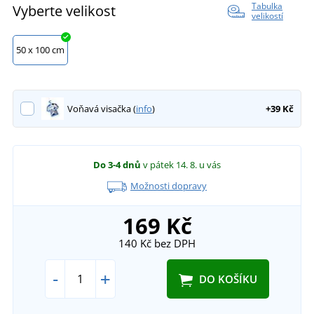
Tabulka
Vyberte velikost
velikostí
50 x 100 cm
Voňavá visačka (
info
)
+39 Kč
Do 3-4 dnů
v pátek 14. 8.
u vás
Možnosti dopravy
169 Kč
140 Kč
bez DPH
-
+
DO KOŠÍKU