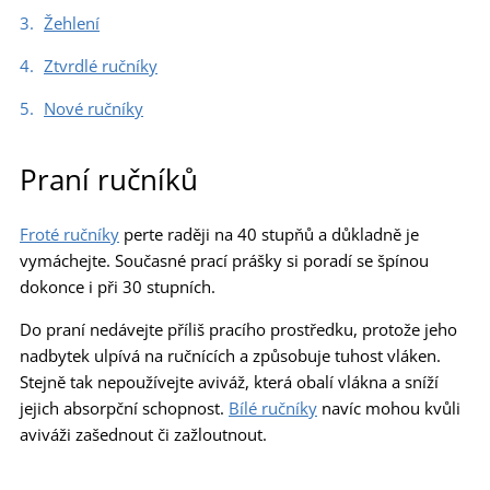
Žehlení
Ztvrdlé ručníky
Nové ručníky
Praní ručníků
Froté ručníky
perte raději na 40 stupňů a důkladně je
vymáchejte. Současné prací prášky si poradí se špínou
dokonce i při 30 stupních.
Do praní nedávejte příliš pracího prostředku, protože jeho
nadbytek ulpívá na ručnících a způsobuje tuhost vláken.
Stejně tak nepoužívejte aviváž, která obalí vlákna a sníží
jejich absorpční schopnost.
Bílé ručníky
navíc mohou kvůli
aviváži zašednout či zažloutnout.