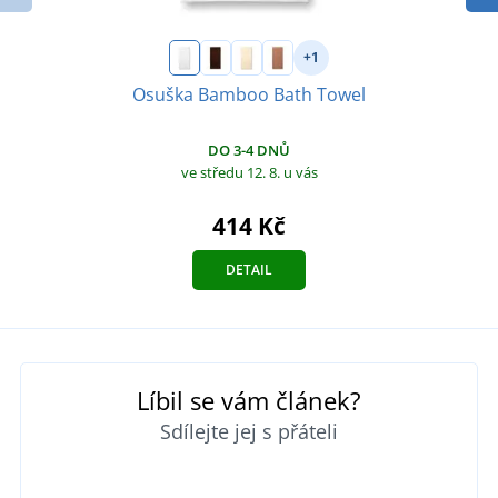
+1
Osuška Bamboo Bath Towel
DO 3-4 DNŮ
ve středu 12. 8.
u vás
414 Kč
DETAIL
Líbil se vám článek?
Sdílejte jej s přáteli