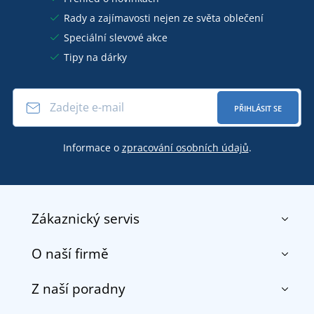
Rady a zajímavosti nejen ze světa oblečení
Speciální slevové akce
Tipy na dárky
PŘIHLÁSIT SE
Informace o
zpracování osobních údajů
.
Zákaznický servis
O naší firmě
Kontakt
Obchodní podmínky
Z naší poradny
O nás
Doprava a platba
Reference