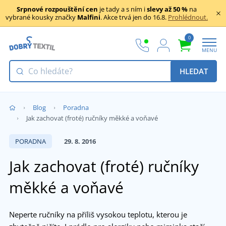
Srpnové rozpouštění cen
je tady a s ním i
slevy až 50 %
na
vybrané kousky značky
Malfini
. Akce trvá jen do 16.8.
Prohlédnout.
0
MENU
HLEDAT
Blog
Poradna
Jak zachovat (froté) ručníky měkké a voňavé
PORADNA
29. 8. 2016
Jak zachovat (froté) ručníky
měkké a voňavé
Neperte ručníky na příliš vysokou teplotu, kterou je