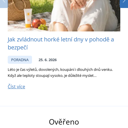
Jak zvládnout horké letní dny v pohodě a
bezpečí
PORADNA
25. 6. 2026
Léto je čas výletů, dovolených, koupání i dlouhých dnů venku.
D
Když ale teploty stoupají vysoko, je důležité myslet…
p
Číst více
Č
Ověřeno