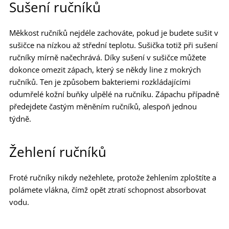
Sušení ručníků
Měkkost ručníků nejdéle zachováte, pokud je budete sušit v
sušičce na nízkou až střední teplotu. Sušička totiž při sušení
ručníky mírně načechrává. Díky sušení v sušičce můžete
dokonce omezit zápach, který se někdy line z mokrých
ručníků. Ten je způsobem bakteriemi rozkládajícími
odumřelé kožní buňky ulpělé na ručníku. Zápachu případně
předejdete častým měněním ručníků, alespoň jednou
týdně.
Žehlení ručníků
Froté ručníky nikdy nežehlete, protože žehlením zploštíte a
polámete vlákna, čímž opět ztratí schopnost absorbovat
vodu.