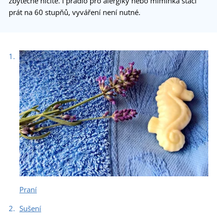
zbytečně ničíte. I prádlo pro alergiky nebo miminka stačí
prát na 60 stupňů, vyváření není nutné.
Praní
Sušení