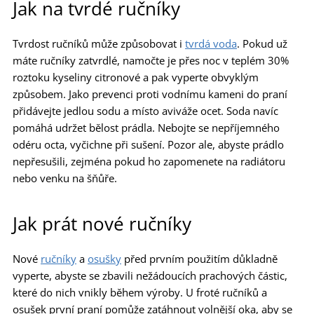
Jak na tvrdé ručníky
Tvrdost ručníků může způsobovat i
tvrdá voda
. Pokud už
máte ručníky zatvrdlé, namočte je přes noc v teplém 30%
roztoku kyseliny citronové a pak vyperte obvyklým
způsobem. Jako prevenci proti vodnímu kameni do praní
přidávejte jedlou sodu a místo aviváže ocet. Soda navíc
pomáhá udržet bělost prádla. Nebojte se nepříjemného
odéru octa, vyčichne při sušení. Pozor ale, abyste prádlo
nepřesušili, zejména pokud ho zapomenete na radiátoru
nebo venku na šňůře.
Jak prát nové ručníky
Nové
ručníky
a
osušky
před prvním použitím důkladně
vyperte, abyste se zbavili nežádoucích prachových částic,
které do nich vnikly během výroby. U froté ručníků a
osušek první praní pomůže zatáhnout volnější oka, aby se