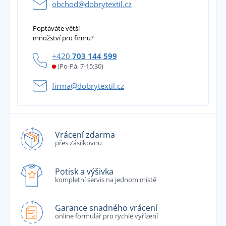
obchod@dobrytextil.cz
Poptáváte větší
množství pro firmu?
+420
703 144 599
(Po-Pá, 7-15:30)
firma@dobrytextil.cz
Vrácení zdarma
přes Zásilkovnu
Potisk a výšivka
kompletní servis na jednom místě
Garance snadného vrácení
online formulář pro rychlé vyřízení