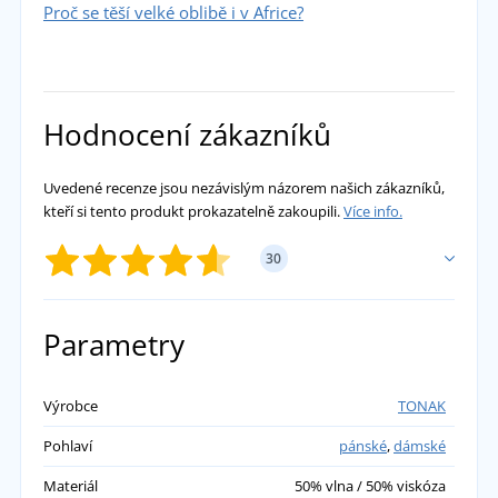
Proč se těší velké oblibě i v Africe?
Hodnocení zákazníků
Uvedené recenze jsou nezávislým názorem našich zákazníků,
kteří si tento produkt prokazatelně zakoupili.
Více info.
30
PŘIDAT VLASTNÍ HODNOCENÍ
Parametry
Ivan
Výrobce
TONAK
Pohlaví
pánské
,
dámské
Vždycky jsem si tuto čepici chtěl znovu po cca
30 letech koupit, protože v době, kdy jsem ji
Materiál
50% vlna / 50% viskóza