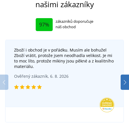
našimi zákazníky
zákazníků doporučuje
97%
náš obchod
Zboží i obchod je v pořádku. Musím ale bohužel
+6
Zboží vrátit, protože jsem neodhadla velikost. Je mi
Narozeninová zmijovka
to moc líto, protože mikiny jsou pěkné a z kvalitního
+6
materiálu.
Jubilejní zmijovka Bontis
SKLADEM
Ověřený zákazník, 6. 8. 2026
v úterý 11. 8.
u vás
SKLADEM
584 Kč
v úterý 11. 8.
u vás
DETAIL
399 Kč
DETAIL