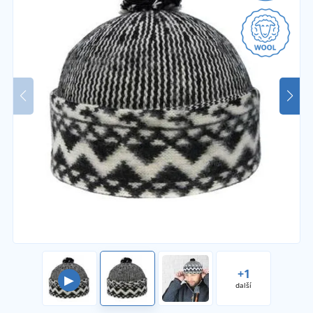
+1
▶
další