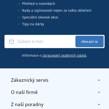
Přehled o novinkách
Rady a zajímavosti nejen ze světa oblečení
Speciální slevové akce
Tipy na dárky
PŘIHLÁSIT SE
Informace o
zpracování osobních údajů
.
Zákaznický servis
O naší firmě
Kontakt
Obchodní podmínky
Z naší poradny
O nás
Doprava a platba