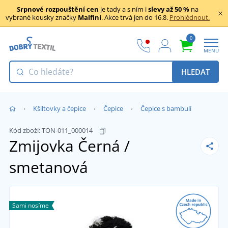
Srpnové rozpouštění cen
je tady a s ním i
slevy až 50 %
na
vybrané kousky značky
Malfini
. Akce trvá jen do 16.8.
Prohlédnout.
0
MENU
HLEDAT
Kšiltovky a čepice
Čepice
Čepice s bambulí
Kód zboží:
TON-011_000014
Zmijovka
Černá /
smetanová
Sami nosíme