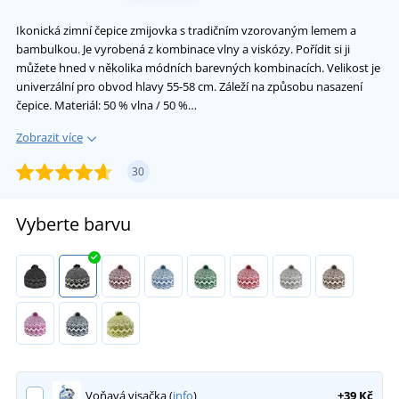
Ikonická zimní čepice zmijovka s tradičním vzorovaným lemem a
bambulkou. Je vyrobená z kombinace vlny a viskózy. Pořídit si ji
můžete hned v několika módních barevných kombinacích. Velikost je
univerzální pro obvod hlavy 55-58 cm. Záleží na způsobu nasazení
čepice. Materiál: 50 % vlna / 50 %…
Zobrazit více
30
Vyberte barvu
Voňavá visačka (
info
)
+39 Kč