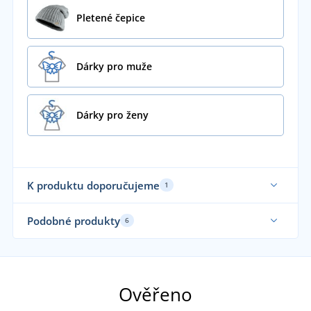
Pletené čepice
Dárky pro muže
Dárky pro ženy
K produktu doporučujeme
1
Podobné produkty
6
Vyrobeno v ČR
Vy
Ověřeno