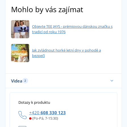
Mohlo by vás zajímat
Úplná spokojenost
přidáno 15.12.2022
Objevte TEE JAYS - prémiovou dánskou značku s
v.k.
tradicí od roku 1976
zatím nosím krátce, ale super.
přidáno 11.11.2022
Jak zvládnout horké letní dny v pohodě a
bezpečí
Videa
2
Dotazy k produktu
+420
608 330 123
(Po-Pá, 7-15:30)