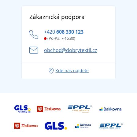
Reference
Vrácení zboží a reklamace
Objevte TEE JAYS - prémiovou dánskou značku s
DobrýTextil pro firmy a organizace
Zákaznická podpora
Potisk a výšivka
tradicí od roku 1976
Blog
Zásady ochrany osobních údajů
Jak zvládnout horké letní dny v pohodě a bezpečí
+420
608 330 123
Affiliate
Věrnostní program BONTIS +
Letní dobrodružství začíná balením aneb připravte
(Po-Pá, 7-15:30)
Kariéra
se na dovolenou bez starostí
obchod@dobrytextil.cz
Tipy na svěží outfity pro pohodové léto
Oblíbené tričko City v hlavní roli: outfity pro každou
Kde nás najdete
příležitost!