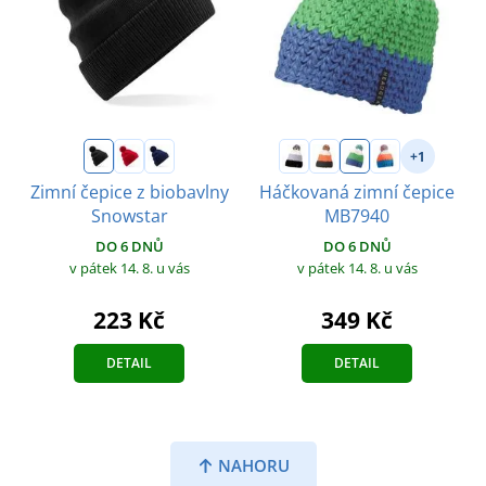
+1
Zimní čepice z biobavlny
Háčkovaná zimní čepice
Snowstar
MB7940
DO 6 DNŮ
DO 6 DNŮ
v pátek 14. 8.
u vás
v pátek 14. 8.
u vás
223 Kč
349 Kč
DETAIL
DETAIL
NAHORU