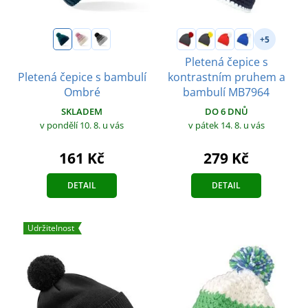
+5
Pletená čepice s
Pletená čepice s bambulí
kontrastním pruhem a
Ombré
bambulí MB7964
SKLADEM
DO 6 DNŮ
v pondělí 10. 8.
u vás
v pátek 14. 8.
u vás
161 Kč
279 Kč
DETAIL
DETAIL
Udržitelnost