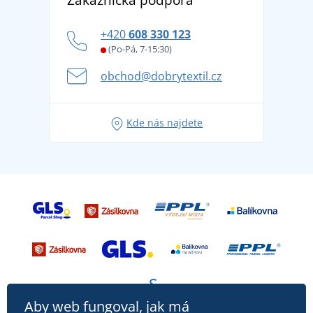
Zákaznická podpora
tradicí od roku 1976
Blog
Zásady ochrany osobních údajů
Jak zvládnout horké letní dny v pohodě a bezpečí
+420
608 330 123
Affiliate
Věrnostní program BONTIS +
Letní dobrodružství začíná balením aneb připravte
(Po-Pá, 7-15:30)
Kariéra
se na dovolenou bez starostí
obchod@dobrytextil.cz
Tipy na svěží outfity pro pohodové léto
Oblíbené tričko City v hlavní roli: outfity pro každou
Kde nás najdete
příležitost!
Aby web fungoval, jak má