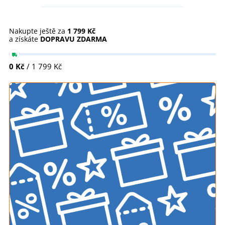
Nakupte ještě za
1 799 Kč
a získáte
DOPRAVU ZDARMA
0 Kč
/ 1 799 Kč