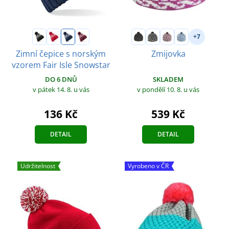
+7
Zimní čepice s norským
Zmijovka
vzorem Fair Isle Snowstar
SKLADEM
DO 6 DNŮ
v pondělí 10. 8.
u vás
v pátek 14. 8.
u vás
539 Kč
136 Kč
DETAIL
DETAIL
Udržitelnost
Vyrobeno v ČR