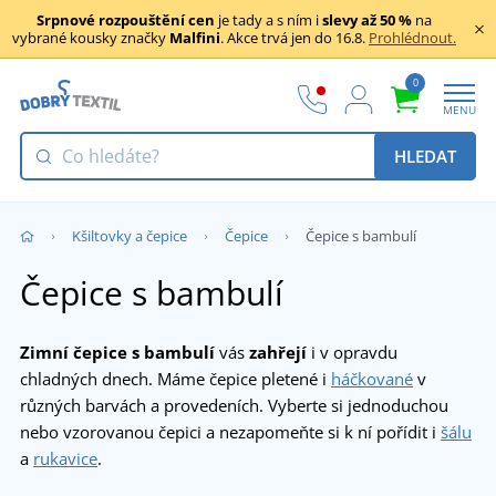
Srpnové rozpouštění cen
je tady a s ním i
slevy až 50 %
na
vybrané kousky značky
Malfini
. Akce trvá jen do 16.8.
Prohlédnout.
0
MENU
HLEDAT
Kšiltovky a čepice
Čepice
Čepice s bambulí
Čepice s bambulí
Zimní čepice s bambulí
vás
zahřejí
i v opravdu
chladných dnech. Máme čepice pletené i
háčkované
v
různých barvách a provedeních. Vyberte si jednoduchou
nebo vzorovanou čepici a nezapomeňte si k ní pořídit i
šálu
a
rukavice
.