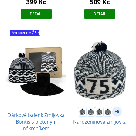
399 Kč
509 Kč
DETAIL
DETAIL
Vyrobeno v ČR
+6
Dárkové balení: Zmijovka
Bontis s pleteným
Narozeninová zmijovka
nákrčníkem