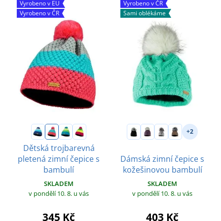
Vyrobeno v EU
Vyrobeno v ČR
Vyrobeno v ČR
Sami oblékáme
+2
Dětská trojbarevná
pletená zimní čepice s
Dámská zimní čepice s
bambulí
kožešinovou bambulí
SKLADEM
SKLADEM
v pondělí 10. 8.
u vás
v pondělí 10. 8.
u vás
345 Kč
403 Kč