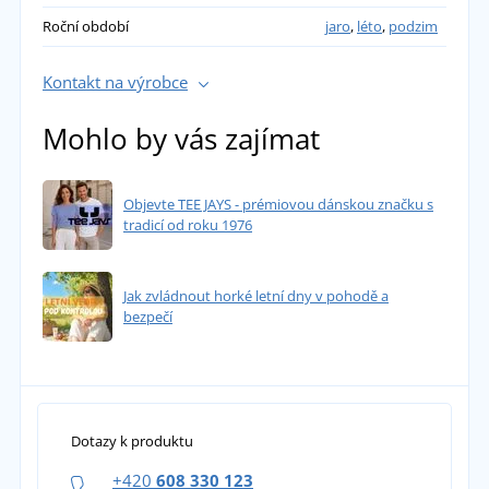
Roční období
jaro
,
léto
,
podzim
Kontakt na výrobce
Mohlo by vás zajímat
Objevte TEE JAYS - prémiovou dánskou značku s
tradicí od roku 1976
Jak zvládnout horké letní dny v pohodě a
bezpečí
Dotazy k produktu
+420
608 330 123