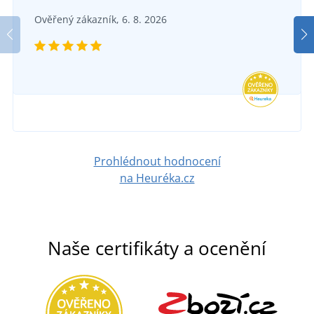
ve čtvrtek 13. 8.
u vás
Ověřený zákazník, 6. 8. 2026
DO 5 DNŮ
500 Kč
ve čtvrtek 13. 8.
u vás
DETAIL
530 Kč
DETAIL
Prohlédnout hodnocení
na Heuréka.cz
Naše certifikáty a ocenění