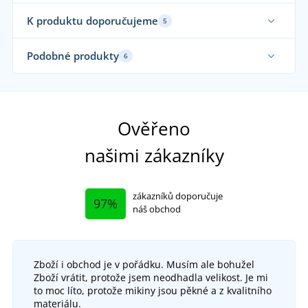
K produktu doporučujeme
5
Podobné produkty
6
Ověřeno
našimi zákazníky
zákazníků doporučuje
97%
náš obchod
Zboží i obchod je v pořádku. Musím ale bohužel
Pracovní obuv s ocelovou špicí STONE MARBLE
Pra
Zboží vrátit, protože jsem neodhadla velikost. Je mi
S2
to moc líto, protože mikiny jsou pěkné a z kvalitního
Pracovní sandály Firsty Firsan S1P
DO 5 DNŮ
materiálu.