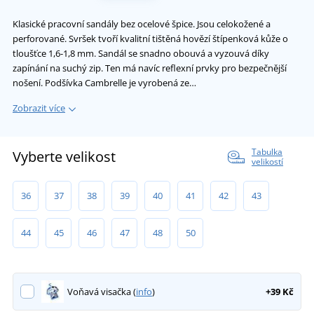
Klasické pracovní sandály bez ocelové špice. Jsou celokožené a
perforované. Svršek tvoří kvalitní tištěná hovězí štípenková kůže o
tloušťce 1,6-1,8 mm. Sandál se snadno obouvá a vyzouvá díky
zapínání na suchý zip. Ten má navíc reflexní prvky pro bezpečnější
nošení. Podšívka Cambrelle je vyrobená ze…
Zobrazit více
Tabulka
Vyberte velikost
velikostí
36
37
38
39
40
41
42
43
44
45
46
47
48
50
Voňavá visačka (
info
)
+39 Kč