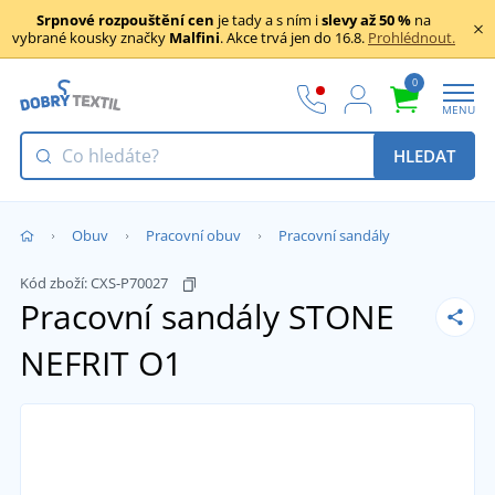
Srpnové rozpouštění cen
je tady a s ním i
slevy až 50 %
na
vybrané kousky značky
Malfini
. Akce trvá jen do 16.8.
Prohlédnout.
0
MENU
HLEDAT
Obuv
Pracovní obuv
Pracovní sandály
Kód zboží:
CXS-P70027
Pracovní sandály STONE
NEFRIT O1