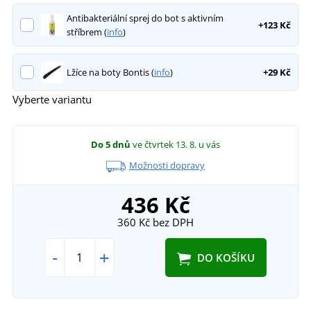
Antibakteriální sprej do bot s aktivním
+123 Kč
stříbrem (
info
)
Lžíce na boty Bontis (
info
)
+29 Kč
Vyberte variantu
Do 5 dnů
ve čtvrtek 13. 8.
u vás
Možnosti dopravy
436 Kč
360 Kč
bez DPH
-
+
DO KOŠÍKU