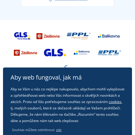
příležitost!
Aby web fungoval, jak má
Aby se Vám u nás co nejlépe nakupovalo, abychom mohli vylepšovat
a zpřehledňovat web nebo Vás informovat o skvělých novinkách a
akcích. Proto od Vás potřebujeme souhlas se zpracováním
cookies
,
tj. malých souborů, které se dočasně ukládají ve Vašem prohlížeči.
Děkujeme, že nám kliknutím na tlačítko „Rozumím“ tento souhlas
Sledujte nás na sociálních sítích
dáte a pomůžete nám tak web zlepšovat.
Souhlas můžete odmítnout
zde