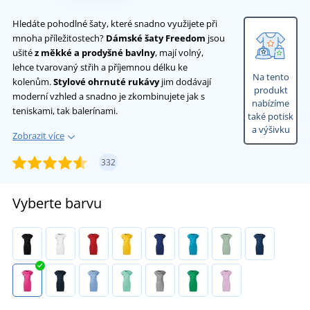
Hledáte pohodlné šaty, které snadno využijete při
mnoha příležitostech?
Dámské šaty Freedom
jsou
ušité
z měkké a prodyšné bavlny
, mají volný,
lehce tvarovaný střih a příjemnou délku ke
Na tento
kolenům.
Stylové ohrnuté rukávy
jim dodávají
produkt
moderní vzhled a snadno je zkombinujete jak s
nabízíme
teniskami, tak balerínami.
také potisk
a výšivku
Zobrazit více
332
Vyberte barvu