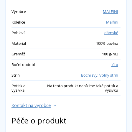
Verča
Výrobce
MALFINI
Šaty jsou parádní, krasně sedi, krasné barvy.
Mam dvoje a určitě objednám i dalši :)
Kolekce
Malfini
přidáno 01.07.2026
Pohlaví
dámské
Marie
Materiál
100% bavlna
Gramáž
180 g/m2
Šaty objednávám opakovaně,jsou prostě
perfektní 😊 mám v 6 barvách,jen je škoda, že
Roční období
léto
se nedělají i více živých barev jako třeba
Střih
Boční švy
,
Volný střih
oranžová, fialová nebo třeba káva 🥰
I přesto děkuji 🤗
Potisk a
Na tento produkt nabízíme také potisk a
výšivka
výšivku
přidáno 20.04.2026
Kontakt na výrobce
Monika Bačkovská
Péče o produkt
Objednávala jsem poprvé na zkoušku 1ks
černé šaty, dnes přišel balíček, a hned