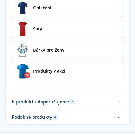
Oblečení
Šaty
Dárky pro ženy
Produkty v akci
K produktu doporučujeme
7
Vyrobeno v ČR
Vy
Podobné produkty
4
Sami oblékáme
Sa
Sami oblékáme
Až 
Novinka