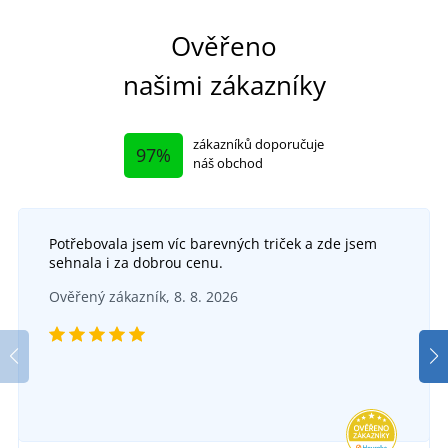
Ověřeno
našimi zákazníky
zákazníků doporučuje
97%
náš obchod
Potřebovala jsem víc barevných triček a zde jsem
+10
sehnala i za dobrou cenu.
Pletené pončo
+1
Ověřený zákazník, 8. 8. 2026
Dámské šaty Muse
SKLADEM
v úterý 11. 8.
u vás
SKLADEM
449 Kč
v úterý 11. 8.
u vás
299 Kč
-10%
DETAIL
269 Kč