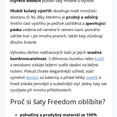
čtyřech bodech
působí šaty módně a stylově.
Hlubší kulatý výstřih
obsahuje malé množství
elastanu (5 %), díky kterému je
pružný a odolný
.
Vnitřní část výstřihu je pečlivě začištěná a
zpevňující
páska
vedená od ramene k rameni navíc pomáhá
udržet tvar i po mnoha praních, takže šaty zůstávají
dlouho krásné.
Výhodou těchto nadčasových šatů je jejich
snadná
kombinovatelnost
. S džínovou bundou nebo
košilí
a teniskami získáte ležérní outfit ideální na běžné
nošení. Pokud chcete elegantnější vzhled, stačí
vyměnit
tenisky
za baleríny a přidat lehký
svetřík
a
hned získáte jemnější a svátečnější styl. Jedny šaty tak
využijete při mnoha příležitostech.
Proč si šaty Freedom oblíbíte?
pohodlný a prodyšný materiál ze 100%