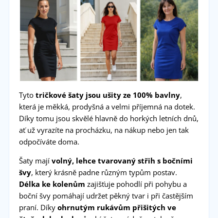
Tyto
tričkové šaty jsou ušity ze 100% bavlny
,
která je měkká, prodyšná a velmi příjemná na dotek.
Díky tomu jsou skvělé hlavně do horkých letních dnů,
ať už vyrazíte na procházku, na nákup nebo jen tak
odpočíváte doma.
Šaty mají
volný, lehce tvarovaný střih s bočními
švy
, který krásně padne různým typům postav.
Délka ke kolenům
zajišťuje pohodlí při pohybu a
boční švy pomáhají udržet pěkný tvar i při častějším
praní. Díky
ohrnutým rukávům přišitých ve