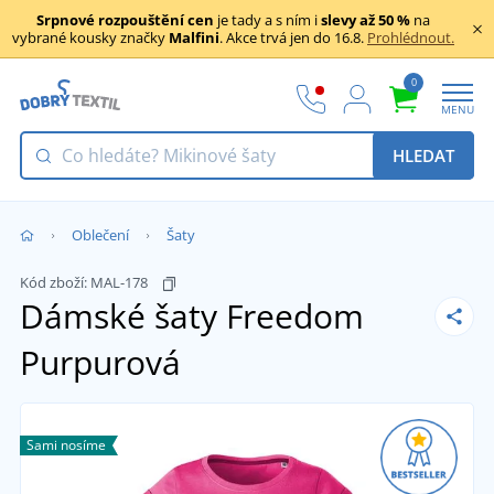
Srpnové rozpouštění cen
je tady a s ním i
slevy až 50 %
na
vybrané kousky značky
Malfini
. Akce trvá jen do 16.8.
Prohlédnout.
0
MENU
HLEDAT
Oblečení
Šaty
Kód zboží:
MAL-178
Dámské šaty Freedom
Purpurová
Sami nosíme