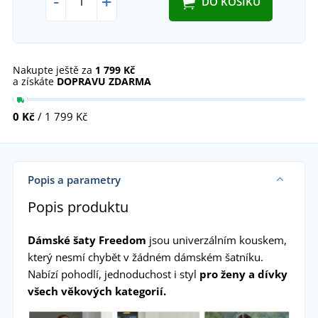
-
+
DO KOŠÍKU
Nakupte ještě za
1 799 Kč
a získáte
DOPRAVU ZDARMA
0 Kč
/ 1 799 Kč
Popis a parametry
Popis produktu
Dámské šaty Freedom
jsou univerzálním kouskem,
který nesmí chybět v žádném dámském šatníku.
Nabízí pohodlí, jednoduchost i styl
pro ženy a dívky
všech věkových kategorií.