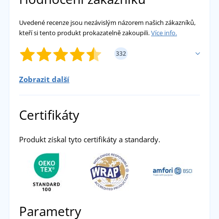
Uvedené recenze jsou nezávislým názorem našich zákazníků,
kteří si tento produkt prokazatelně zakoupili.
Více info.
332
Zobrazit další
PŘIDAT VLASTNÍ HODNOCENÍ
Certifikáty
Eva
Mám první dva kusy, v pondělí objednáno,
Produkt získal tyto certifikáty a standardy.
čtvrtek doručeno, a jsem nadšená! Pěkné
barvy, skvělý střih, krásně sedí. DĚKUJI!
Uvidíme, co udělá první praní, známe bavlnu
:-) Za mě super koupě, už chci další barvy :-)))
přidáno 23.07.2026
Parametry