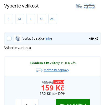
Tabulka
Vyberte velikost
velikostí
S
M
L
XL
2XL
Voňavá visačka (
info
)
+39 Kč
Vyberte variantu
Skladem
4 ks
v úterý 11. 8.
u vás
Možnosti dopravy
199 Kč
-20%
159 Kč
132 Kč
bez DPH