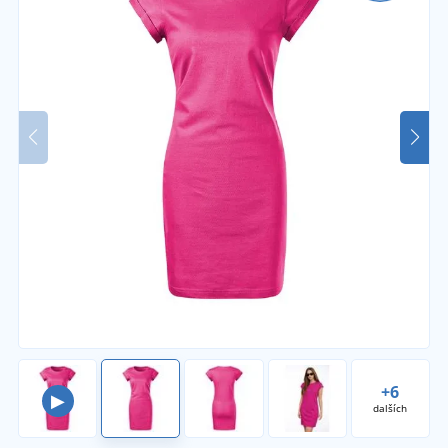
+6
▶
dalších