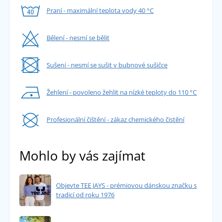
objednány další 4 ks. Příjemný materiál a
Praní - maximální teplota vody 40 °C
střih, vše proběhlo profesionálně, velká
spokojenost.
Bělení - nesmí se bělit
přidáno 07.05.2025
Jitka
Sušení - nesmí se sušit v bubnové sušičce
Materiál super, velikostně sedí dobře jen jsem
Žehlení - povoleno žehlit na nízké teploty do 110 °C
jak v noční košili a mám je pod kolena 😓
přidáno 30.04.2025
Profesionální čištění - zákaz chemického čistění
Mohlo by vás zajímat
Objevte TEE JAYS - prémiovou dánskou značku s
tradicí od roku 1976