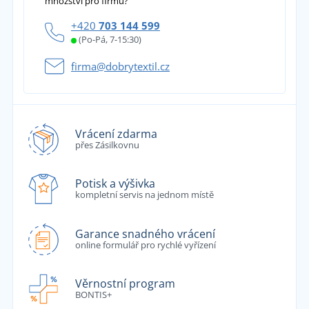
množství pro firmu?
+420
703 144 599
(Po-Pá, 7-15:30)
firma@dobrytextil.cz
Vrácení zdarma
přes Zásilkovnu
Potisk a výšivka
kompletní servis na jednom místě
Garance snadného vrácení
online formulář pro rychlé vyřízení
Věrnostní program
BONTIS+