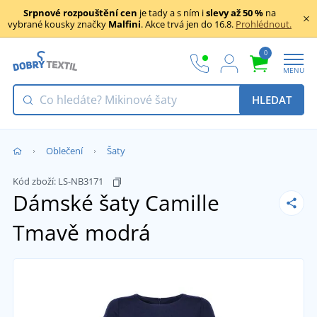
Srpnové rozpouštění cen
je tady a s ním i
slevy až 50 %
na
vybrané kousky značky
Malfini
. Akce trvá jen do 16.8.
Prohlédnout.
0
MENU
HLEDAT
Oblečení
Šaty
Kód zboží:
LS-NB3171
Dámské šaty Camille
Tmavě modrá