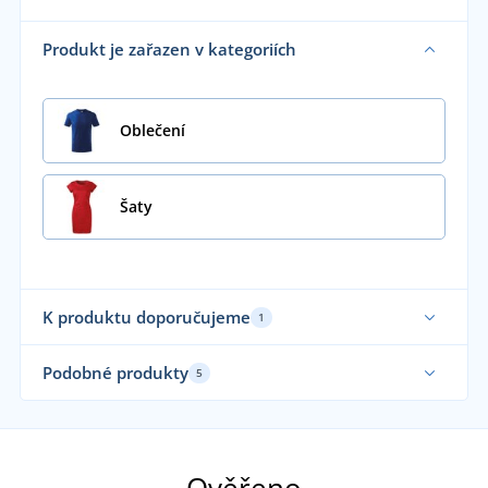
Produkt je zařazen v kategoriích
Oblečení
Šaty
K produktu doporučujeme
1
Podobné produkty
5
Sami nosíme
Až 