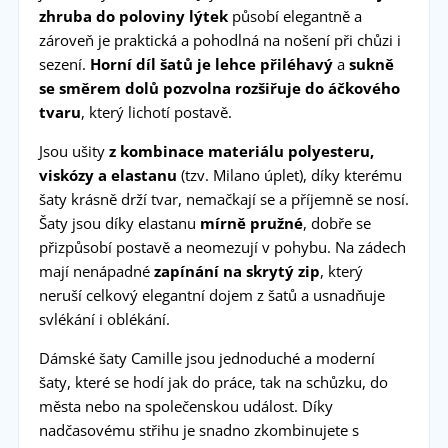
zhruba do poloviny lýtek
působí elegantně a
zároveň je praktická a pohodlná na nošení při chůzi i
sezení.
Horní díl šatů je lehce přiléhavý
a
sukně
se směrem dolů pozvolna rozšiřuje do áčkového
tvaru
, který lichotí postavě.
Jsou ušity
z kombinace materiálu polyesteru,
viskózy a elastanu
(tzv. Milano úplet), díky kterému
šaty krásně drží tvar, nemačkají se a příjemně se nosí.
Šaty jsou díky elastanu
mírně pružné
, dobře se
přizpůsobí postavě a neomezují v pohybu. Na zádech
mají nenápadné
zapínání na skrytý zip
, který
neruší celkový elegantní dojem z šatů a usnadňuje
svlékání i oblékání.
Dámské šaty Camille jsou jednoduché a moderní
šaty, které se hodí jak do práce, tak na schůzku, do
města nebo na společenskou událost. Díky
nadčasovému střihu je snadno zkombinujete s