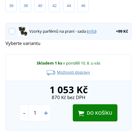
36
38
40
42
44
46
Vzorky parfémů na praní - sada (
info
)
+99 Kč
Vyberte variantu
Skladem
1 ks
v pondělí 10. 8.
u vás
Možnosti dopravy
1 053 Kč
870 Kč
bez DPH
-
+
DO KOŠÍKU