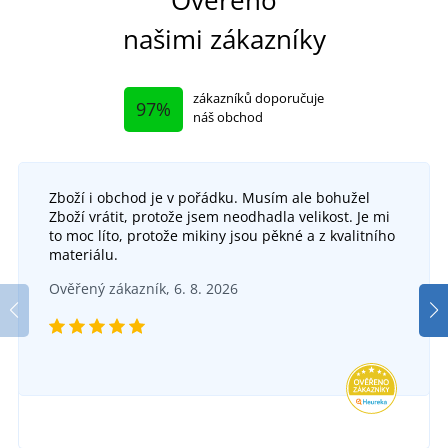
Ověřeno
našimi zákazníky
zákazníků doporučuje
97%
náš obchod
Zboží i obchod je v pořádku. Musím ale bohužel
Zboží vrátit, protože jsem neodhadla velikost. Je mi
Dámská společenská sukně Constance
to moc líto, protože mikiny jsou pěkné a z kvalitního
+11
materiálu.
Dámské šaty Freedom
SKLADEM
Ověřený zákazník, 6. 8. 2026
v pondělí 10. 8.
u vás
SKLADEM
1 005 Kč
v pondělí 10. 8.
u vás
199 Kč
-20%
DETAIL
159 Kč
DETAIL