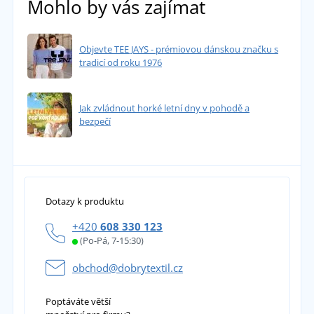
Mohlo by vás zajímat
Objevte TEE JAYS - prémiovou dánskou značku s
tradicí od roku 1976
Jak zvládnout horké letní dny v pohodě a
bezpečí
Dotazy k produktu
+420
608 330 123
(Po-Pá, 7-15:30)
obchod@dobrytextil.cz
Poptáváte větší