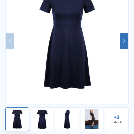
+3
dalších