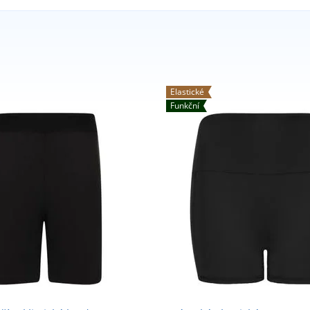
Elastické
Funkční