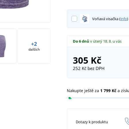
Voňavá visačka (
info
)
Do 6 dnů
v úterý 18. 8.
u vás
+2
dalších
305 Kč
252 Kč
bez DPH
Nakupte ještě za
1 799 Kč
a získ
Dotazy k produktu