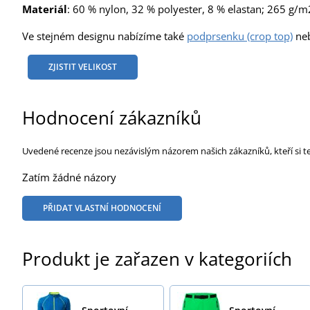
Materiál
: 60 % nylon, 32 % polyester, 8 % elastan; 265 g/m
Ve stejném designu nabízíme také
podprsenku (crop top)
ne
ZJISTIT VELIKOST
Hodnocení zákazníků
Uvedené recenze jsou nezávislým názorem našich zákazníků, kteří si t
Zatím žádné názory
PŘIDAT VLASTNÍ HODNOCENÍ
Produkt je zařazen v kategoriích