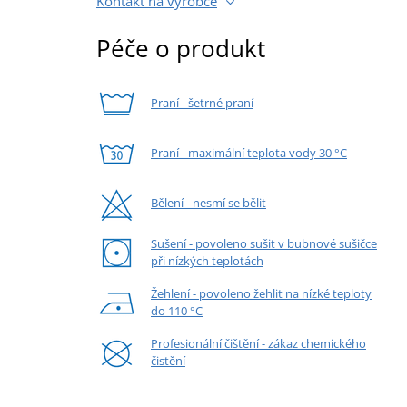
Kontakt na výrobce
Péče o produkt
Praní - šetrné praní
Praní - maximální teplota vody 30 °C
Bělení - nesmí se bělit
Sušení - povoleno sušit v bubnové sušičce
při nízkých teplotách
Žehlení - povoleno žehlit na nízké teploty
do 110 °C
Profesionální čištění - zákaz chemického
čistění