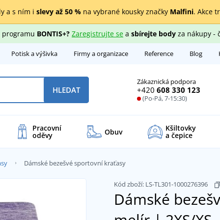
y a s ním i
slevy až 50 %
na vybrané kousky značky
Malfini
. Akce t
ho programu
BONTIS+?
Zaregistrujte se
a
sbírejte body
za nákupy - 
Potisk a výšivka
Firmy a organizace
Reference
Blog
Zákaznická podpora
+420
608 330 123
HLEDAT
(Po-Pá, 7-15:30)
Pracovní
Kšiltovky
Obuv
oděvy
a čepice
asy
Dámské bezešvé sportovní kraťasy
Kód zboží:
LS-TL301-1000276396
Dámské bezešvé
melír | 2XS/XS