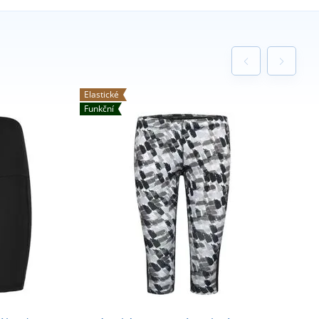
Elastické
Funkční