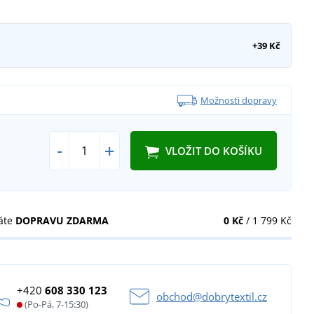
+39 Kč
Možnosti dopravy
-
+
VLOŽIT DO KOŠÍKU
áte
DOPRAVU ZDARMA
0 Kč
/ 1 799 Kč
+420
608 330 123
obchod@dobrytextil.cz
(Po-Pá, 7-15:30)