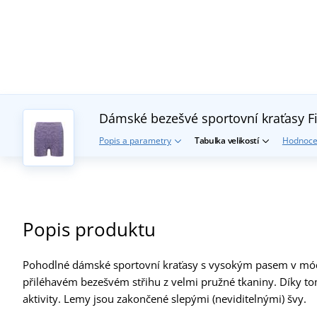
Dámské bezešvé sportovní kraťasy
F
Popis a parametry
Tabulka velikostí
Hodnoce
Popis produktu
Pohodlné dámské sportovní kraťasy s vysokým pasem v mó
přiléhavém bezešvém střihu z velmi pružné tkaniny. Díky to
aktivity. Lemy jsou zakončené slepými (neviditelnými) švy.