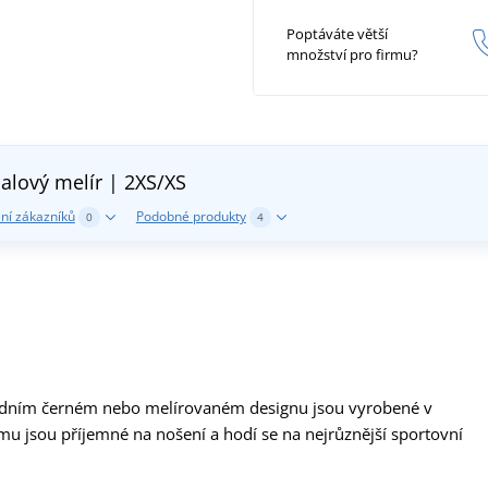
Poptáváte větší
množství pro firmu?
ialový melír | 2XS/XS
ní zákazníků
Podobné produkty
0
4
dním černém nebo melírovaném designu jsou vyrobené v
mu jsou příjemné na nošení a hodí se na nejrůznější sportovní