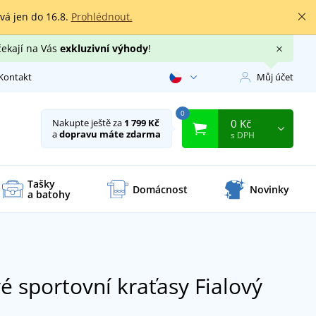
rvá jen do 16.8.
Prohlédnout.
čekají na Vás
exkluzivní výhody
!
Kontakt
Můj účet
0
0 Kč
Nakupte ještě za
1 799 Kč
a
dopravu máte zdarma
s DPH
Tašky
Domácnost
Novinky
a batohy
 sportovní kraťasy
Fialový