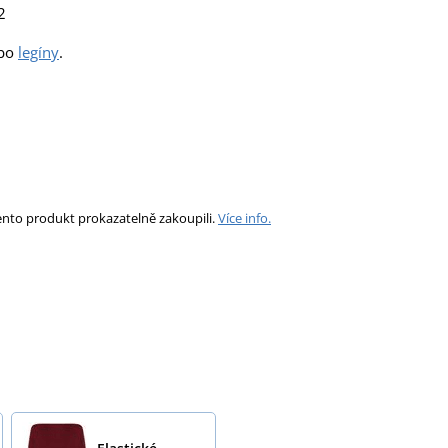
2
bo
legíny
.
ento produkt prokazatelně zakoupili.
Více info.