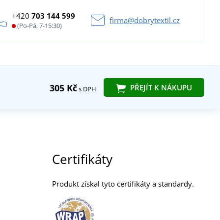
+420
703 144 599
firma@dobrytextil.cz
(Po-Pá, 7-15:30)
305 Kč
PŘEJÍT K NÁKUPU
s DPH
Certifikáty
Produkt získal tyto certifikáty a standardy.