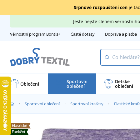
Srpnové rozpouštění cen
je tad
Ještě nejste členem věrnostní
Věrnostní program Bontis+
Časté dotazy
Doprava a platba
Sportovní
Dětské
Oblečení
oblečení
oblečení
Sportovní oblečení
Sportovní kraťasy
Elastické krať
Elastické
Funkční