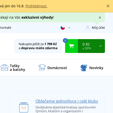
rvá jen do 16.8.
Prohlédnout.
čekají na Vás
exkluzivní výhody
!
Kontakt
Můj účet
0
0 Kč
Nakupte ještě za
1 799 Kč
a
dopravu máte zdarma
s DPH
Tašky
Domácnost
Novinky
a batohy
Oblečeme jednotlivce i celé kluby
Dodáváme elastické kraťasy sportovním
týmům, klubům a organizacím i