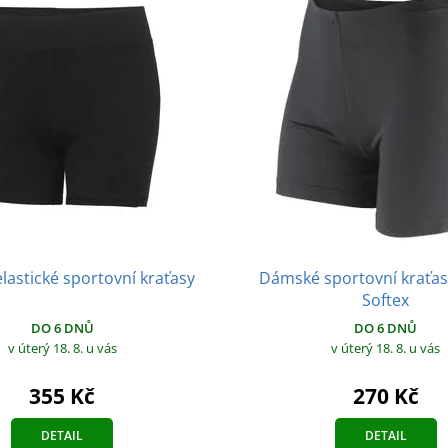
astické sportovní kraťasy
Dámské sportovní kraťas
Softex
DO 6 DNŮ
DO 6 DNŮ
v úterý 18. 8.
u vás
v úterý 18. 8.
u vás
355 Kč
270 Kč
DETAIL
DETAIL