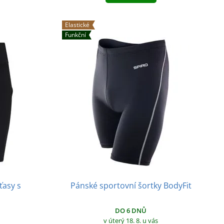
Elastické
Funkční
ťasy s
Pánské sportovní šortky BodyFit
DO 6 DNŮ
v úterý 18. 8.
u vás