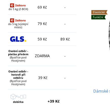
69 Kč
-
do 5 kg (Z-BOX)
Elastické
Funkční
79 Kč
-
do 5 kg (výdejní
místo)
59 Kč
89 Kč
Osobní odběr -
platba předem
ZDARMA
-
(Bystřice pod
Hostýnem)
Osobní odběr -
hotově při
39 Kč
-
odběru
(Bystřice pod
Hostýnem)
Dámské s
+39 Kč
dobírka