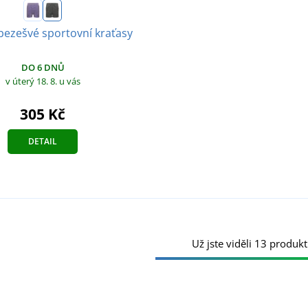
ezešvé sportovní kraťasy
DO 6 DNŮ
v úterý 18. 8.
u vás
305 Kč
DETAIL
Už jste viděli 13 produkt