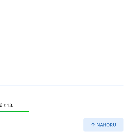
ů z 13.
NAHORU