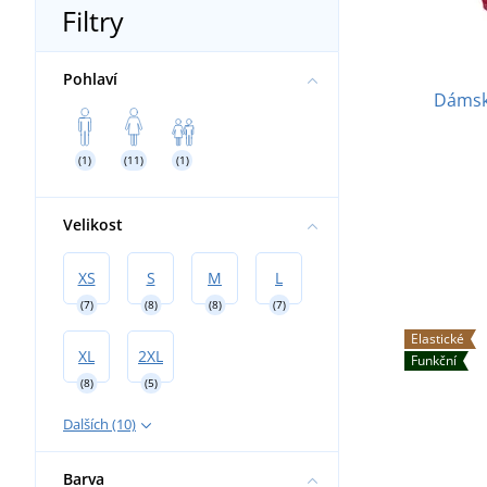
Filtry
Pohlaví
Dámsk
(1)
(11)
(1)
Velikost
XS
S
M
L
(7)
(8)
(8)
(7)
Elastické
XL
2XL
Funkční
(8)
(5)
Dalších (10)
Barva