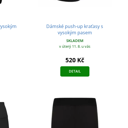
 vysokým
Dámské push-up kraťasy s
vysokým pasem
SKLADEM
v úterý 11. 8.
u vás
520 Kč
DETAIL