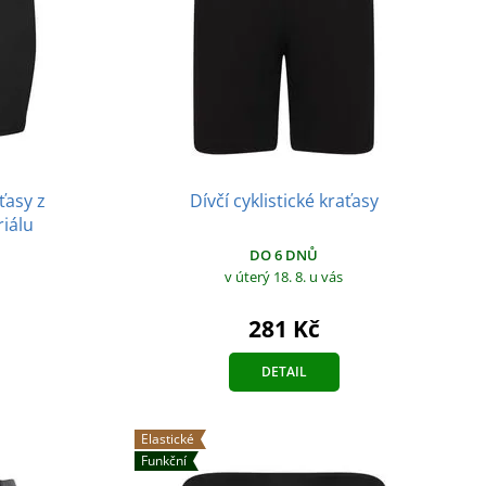
ťasy z
Dívčí cyklistické kraťasy
iálu
DO 6 DNŮ
v úterý 18. 8.
u vás
281 Kč
DETAIL
Elastické
Funkční