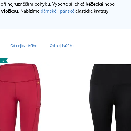
při nejrůznějším pohybu. Vyberte si lehké
běžecké
nebo
s vložkou
. Nabízíme
dámské
i
pánské
elastické kraťasy.
Od nejlevnějšího
Od nejdražšího
áme