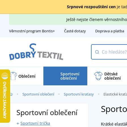
Srpnové rozpouštění cen
je tad
Ještě nejste členem věrnostní
Věrnostní program Bontis+
Časté dotazy
Doprava a platba
Sportovní
Dětské
Oblečení
oblečení
oblečení
Sportovní oblečení
Sportovní kraťasy
Elastické krať
Sporto
Sportovní oblečení
Sportovní trička
Krátké elasťá