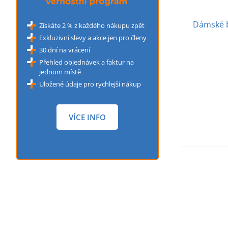
Dámské b
Získáte 2 % z každého nákupu zpět
Exkluzivní slevy a akce jen pro členy
30 dní na vrácení
Přehled objednávek a faktur na
jednom místě
Uložené údaje pro rychlejší nákup
VÍCE INFO