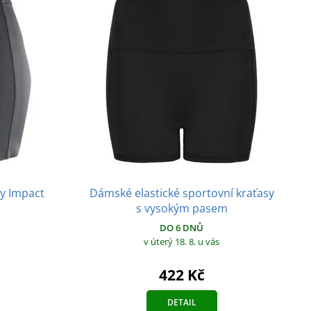
y Impact
Dámské elastické sportovní kraťasy
s vysokým pasem
DO 6 DNŮ
v úterý 18. 8.
u vás
422 Kč
DETAIL