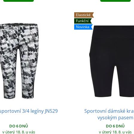
Elastické
Funkční
Novinka
portovní 3/4 legíny JN529
Sportovní dámské kra
vysokým pasem
DO 6 DNŮ
DO 6 DNŮ
v úterý 18. 8.
u vás
v úterý 18. 8.
u vás