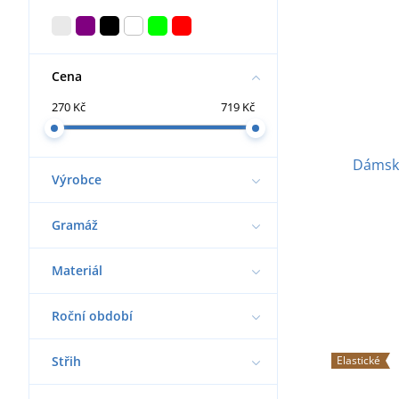
Cena
270 Kč
719 Kč
Dámské
Výrobce
Gramáž
Materiál
Roční období
Střih
Elastické