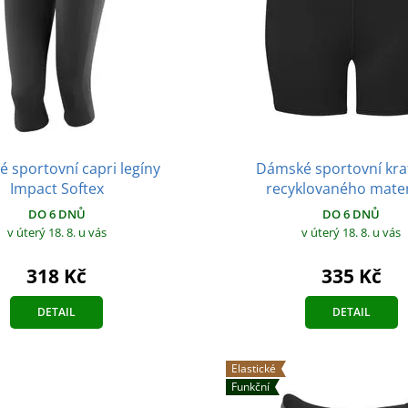
 sportovní capri legíny
Dámské sportovní kra
Impact Softex
recyklovaného mater
DO 6 DNŮ
DO 6 DNŮ
v úterý 18. 8.
u vás
v úterý 18. 8.
u vás
318 Kč
335 Kč
DETAIL
DETAIL
Elastické
Funkční