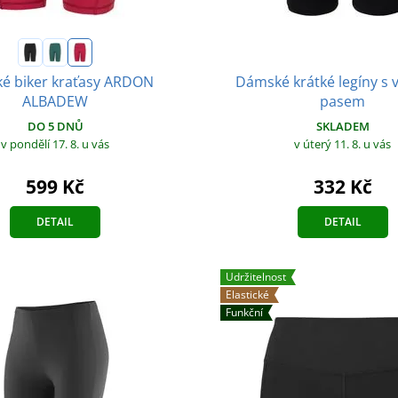
Dámské krátké legíny s
é biker kraťasy ARDON
pasem
ALBADEW
SKLADEM
DO 5 DNŮ
v úterý 11. 8.
u vás
v pondělí 17. 8.
u vás
332 Kč
599 Kč
DETAIL
DETAIL
Udržitelnost
Elastické
Funkční