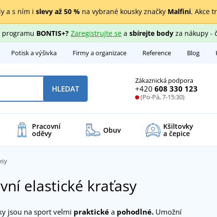
y a s ním i
slevy až 50 %
na vybrané kousky značky
Malfini
. Akce t
ho programu
BONTIS+?
Zaregistrujte se
a
sbírejte body
za nákupy - 
Potisk a výšivka
Firmy a organizace
Reference
Blog
Zákaznická podpora
+420
608 330 123
HLEDAT
(Po-Pá, 7-15:30)
Pracovní
Kšiltovky
Obuv
oděvy
a čepice
asy
vní elastické kraťasy
ky jsou na sport velmi
praktické
a
pohodlné.
Umožní