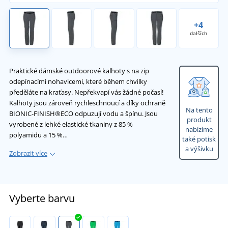
+4
dalších
Praktické dámské outdoorové kalhoty s na zip
odepínacími nohavicemi, které během chvilky
předěláte na kraťasy. Nepřekvapí vás žádné počasí!
Kalhoty jsou zároveň rychleschnoucí a díky ochraně
Na tento
BIONIC-FINISH®ECO odpuzují vodu a špínu. Jsou
produkt
vyrobené z lehké elastické tkaniny z 85 %
nabízíme
polyamidu a 15 %…
také potisk
a výšivku
Zobrazit více
Vyberte barvu