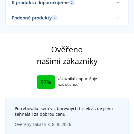
K produktu doporučujeme
2
Fu
Podobné produkty
6
No
Ela
Fu
Ověřeno
našimi zákazníky
zákazníků doporučuje
97%
náš obchod
Potřebovala jsem víc barevných triček a zde jsem
+1
sehnala i za dobrou cenu.
Pánské outdoorové kalhoty s odepínacími
D
Ověřený zákazník, 8. 8. 2026
nohavicemi JN1202
Dámské letní kalhoty CXS OREGON
Dáms
SKLADEM