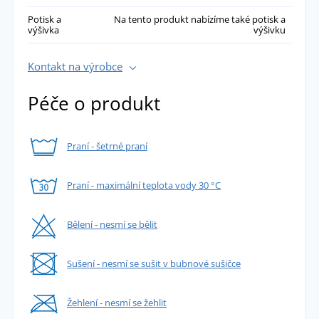
Potisk a
Na tento produkt nabízíme také potisk a
výšivka
výšivku
Kontakt na výrobce
Péče o produkt
Praní - šetrné praní
Praní - maximální teplota vody 30 °C
Bělení - nesmí se bělit
Sušení - nesmí se sušit v bubnové sušičce
Žehlení - nesmí se žehlit