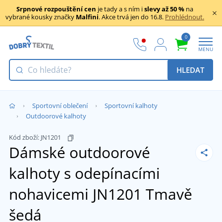
Srpnové rozpouštění cen
je tady a s ním i
slevy až 50 %
na
vybrané kousky značky
Malfini
. Akce trvá jen do 16.8.
Prohlédnout.
0
MENU
HLEDAT
Sportovní oblečení
Sportovní kalhoty
Outdoorové kalhoty
Kód zboží:
JN1201
Dámské outdoorové
kalhoty s odepínacími
nohavicemi JN1201
Tmavě
šedá