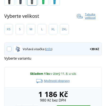
Tabulka
Vyberte velikost
velikostí
XS
S
M
L
XL
2XL
Voňavá visačka (
info
)
+39 Kč
Vyberte variantu
Skladem
1 ks
v úterý 11. 8.
u vás
Možnosti dopravy
1 186 Kč
980 Kč
bez DPH