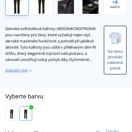
+4
dalších
Dámské softshellové kalhoty ARDON®CREATRON®
jsou navrženy pro ženy, které vyžadují nejen styl,
ale také maximální funkčnost a pohodlí při jakékoli
aktivitě. Tyto kalhoty jsou ušité v přiléhavým slim-fit
Na tento
střihu, který elegantně zvýrazní vaši postavu, a
produkt
zároveň umožňují volný pohyb díky čtyřsměrně…
nabízíme
potisk
Zobrazit více
Vyberte barvu
Tabulka