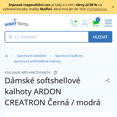
Srpnové rozpouštění cen
je tady a s ním i
slevy až 50 %
na
vybrané kousky značky
Malfini
. Akce trvá jen do 16.8.
Prohlédnout.
0
MENU
HLEDAT
Sportovní oblečení
Sportovní kalhoty
Sportovní softshellové kalhoty
Kód zboží:
ARD-H6673/H6674
Dámské softshellové
kalhoty ARDON
CREATRON
Černá / modrá