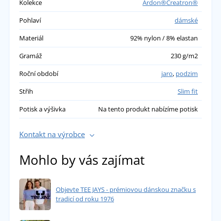
Kolekce
Ardon®Creatron®
Pohlaví
dámské
Materiál
92% nylon / 8% elastan
Gramáž
230 g/m2
Roční období
jaro
,
podzim
Střih
Slim fit
Potisk a výšivka
Na tento produkt nabízíme potisk
Kontakt na výrobce
Mohlo by vás zajímat
Objevte TEE JAYS - prémiovou dánskou značku s
tradicí od roku 1976