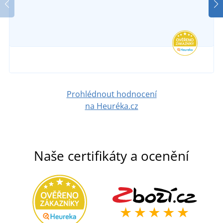
nohavicemi JN1201
SKLADEM
1 287 Kč
ve středu 12. 8.
u vás
DETAIL
1 186 Kč
DETAIL
Prohlédnout hodnocení
na Heuréka.cz
Naše certifikáty a ocenění