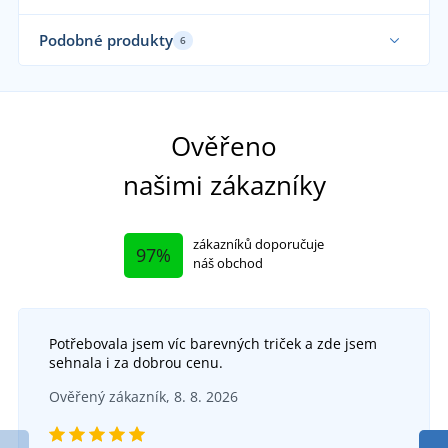
Až do velikosti 5XL
Ela
Podobné produkty
6
Fu
Ověřeno
našimi zákazníky
zákazníků doporučuje
97%
náš obchod
Potřebovala jsem víc barevných triček a zde jsem
sehnala i za dobrou cenu.
Pánská funkční mikina ARDON CREATRON
Dám
+1
Ověřený zákazník, 8. 8. 2026
Dámské outdoorové kalhoty s odepínacími
SKLADEM
ve středu 12. 8.
u vás