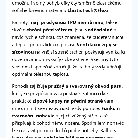
umožňují volný pohyb díky čtyřsměrně elastickému
softshellovému materiálu
ElasticTech®Flexi
.
Kalhoty
mají prodyšnou TPU membránu
, takže
skvěle
chrání před větrem
, jsou
voděodolné
a
navíc rychle schnou, což znamená, že budete v suchu
a teple i při nevlídném počasí.
Ventilační zipy se
síťovinou
na vnější straně stehen poskytují vynikající
odvětrávání při vyšší fyzické aktivitě. Všechny tyto
vlastnosti společně zaručují, že kalhoty vždy udržují
optimální tělesnou teplotu.
Pohodlí zajišťuje
pružný a tvarovaný obvod pasu
,
který se přizpůsobí vaší postavě, zatímco dvě
praktické
zipové kapsy na přední straně
vám
umožní mít své nezbytnosti vždy po ruce.
Funkční
tvarování nohavic
a jejich zúžený střih také
přispívají k pohodlnému nošení. Spodní lem nohavic
lze nastavit pomocí druků podle potřeby. Kalhoty
jsou vybaveny
vnitřním háčkem s gumou
pro