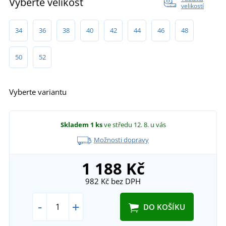
Vyberte velikost
velikostí
34
36
38
40
42
44
46
48
50
52
Vyberte variantu
Skladem
1 ks
ve středu 12. 8.
u vás
Možnosti dopravy
1 188 Kč
982 Kč
bez DPH
-
+
DO KOŠÍKU