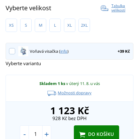
Tabulka
Vyberte velikost
velikostí
XS
S
M
L
XL
2XL
Voňavá visačka (
info
)
+39 Kč
Vyberte variantu
Skladem
1 ks
v úterý 11. 8.
u vás
Možnosti dopravy
1 123 Kč
928 Kč
bez DPH
-
+
DO KOŠÍKU