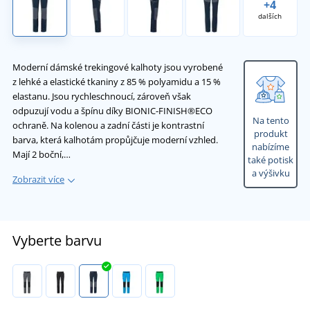
+4
dalších
Moderní dámské trekingové kalhoty jsou vyrobené
z lehké a elastické tkaniny z 85 % polyamidu a 15 %
elastanu. Jsou rychleschnoucí, zároveň však
odpuzují vodu a špínu díky BIONIC-FINISH®ECO
Na tento
ochraně. Na kolenou a zadní části je kontrastní
produkt
barva, která kalhotám propůjčuje moderní vzhled.
nabízíme
Mají 2 boční,…
také potisk
a výšivku
Zobrazit více
Vyberte barvu