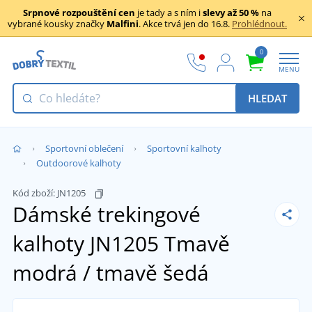
Srpnové rozpouštění cen
je tady a s ním i
slevy až 50 %
na
vybrané kousky značky
Malfini
. Akce trvá jen do 16.8.
Prohlédnout.
0
MENU
HLEDAT
Sportovní oblečení
Sportovní kalhoty
Outdoorové kalhoty
Kód zboží:
JN1205
Dámské trekingové
kalhoty JN1205
Tmavě
modrá / tmavě šedá