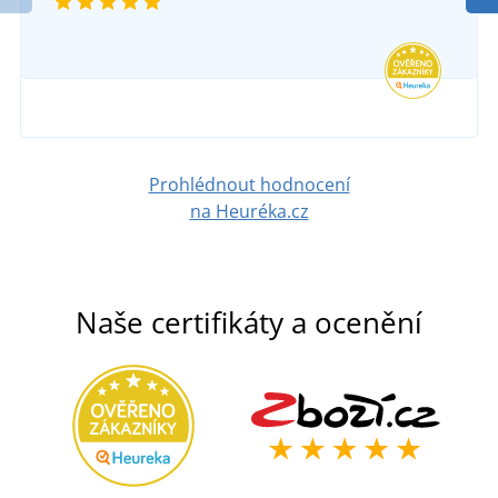
SKLADEM
1 123 Kč
v úterý 11. 8.
u vás
DETAIL
1 186 Kč
DETAIL
Prohlédnout hodnocení
na Heuréka.cz
Naše certifikáty a ocenění