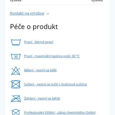
výšivka
výšivku
Kontakt na výrobce
Péče o produkt
Praní - šetrné praní
Praní - maximální teplota vody 30 °C
Bělení - nesmí se bělit
Sušení - nesmí se sušit v bubnové sušičce
Žehlení - nesmí se žehlit
Profesionální čištění - zákaz chemického čistění