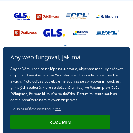
Aby web fungoval, jak má
Aby se Vám u nás co nejlépe nakupovalo, abychom mohli vylepšovat
a zpřehledňovat web nebo Vás informovat o skvělých novinkách a
akcích. Proto od Vás potřebujeme souhlas se zpracováním
cookies
,
tj. malých souborů, které se dočasně ukládají ve Vašem prohlížeči.
Děkujeme, že nám kliknutím na tlačítko „Rozumím“ tento souhlas
Sledujte nás na sociálních sítích
dáte a pomůžete nám tak web zlepšovat.
Souhlas můžete odmítnout
zde
ROZUMÍM
© 2011 - 2026, Dual Trade s.r.o. | Technicky zajišťuje
Simplia.cz
.