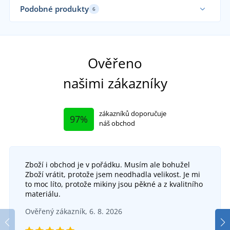
Podobné produkty
6
Ověřeno
našimi zákazníky
zákazníků doporučuje
97%
náš obchod
Zboží i obchod je v pořádku. Musím ale bohužel
+1
Zboží vrátit, protože jsem neodhadla velikost. Je mi
Pánské trekingové kalhoty JN1206
to moc líto, protože mikiny jsou pěkné a z kvalitního
+1
materiálu.
Dámské outdoorové kalhoty s odepínacími
SKLADEM
Ověřený zákazník, 6. 8. 2026
v úterý 11. 8.
u vás
nohavicemi JN1201