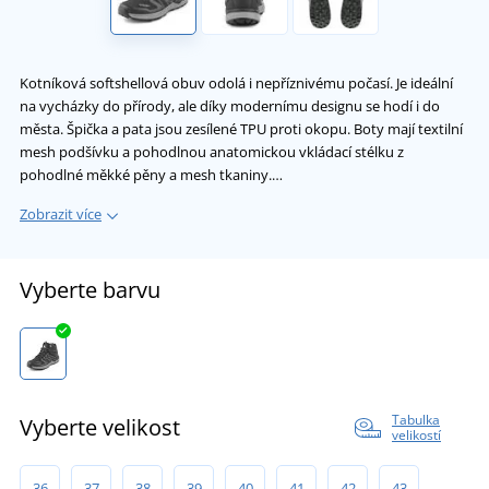
Kotníková softshellová obuv odolá i nepříznivému počasí. Je ideální
na vycházky do přírody, ale díky modernímu designu se hodí i do
města. Špička a pata jsou zesílené TPU proti okopu. Boty mají textilní
mesh podšívku a pohodlnou anatomickou vkládací stélku z
pohodlné měkké pěny a mesh tkaniny.…
Zobrazit více
Vyberte barvu
Tabulka
Vyberte velikost
velikostí
36
37
38
39
40
41
42
43