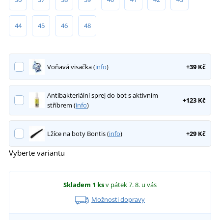
44
45
46
48
Voňavá visačka (
info
)
+39 Kč
Antibakteriální sprej do bot s aktivním
+123 Kč
stříbrem (
info
)
Lžíce na boty Bontis (
info
)
+29 Kč
Vyberte variantu
Skladem
1 ks
v pátek 7. 8.
u vás
Možnosti dopravy