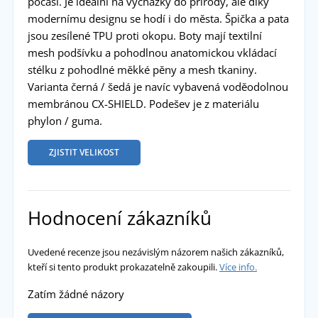
počasí. Je ideální na vycházky do přírody, ale díky
modernímu designu se hodí i do města. Špička a pata
jsou zesílené TPU proti okopu. Boty mají textilní
mesh podšívku a pohodlnou anatomickou vkládací
stélku z pohodlné měkké pěny a mesh tkaniny.
Varianta černá / šedá je navíc vybavená voděodolnou
membránou CX-SHIELD. Podešev je z materiálu
phylon / guma.
ZJISTIT VELIKOST
Hodnocení zákazníků
Uvedené recenze jsou nezávislým názorem našich zákazníků,
kteří si tento produkt prokazatelně zakoupili.
Více info.
Zatím žádné názory