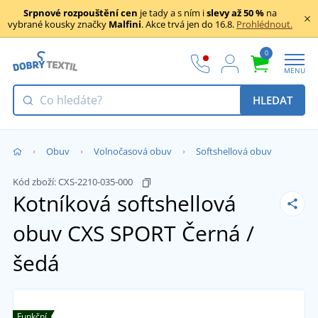
Srpnové rozpouštění cen
je tady a s ním i
slevy až 50 %
na
vybrané kousky značky
Malfini
. Akce trvá jen do 16.8.
Prohlédnout.
0
MENU
HLEDAT
Obuv
Volnočasová obuv
Softshellová obuv
Kód zboží:
CXS-2210-035-000
Kotníková softshellová
obuv CXS SPORT
Černá /
šedá
Funkční