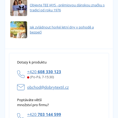
Objevte TEE JAYS - prémiovou dánskou značku s
tradicí od roku 1976
Jak zvládnout horké letní dny v pohodě a
bezpečí
Dotazy k produktu
+420
608 330 123
(Po-Pá, 7-15:30)
obchod@dobrytextil.cz
Poptáváte větší
množství pro firmu?
+420
703 144 599