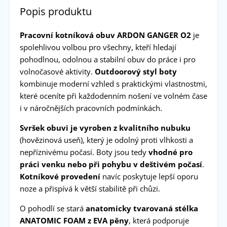
Popis produktu
Pracovní kotníková obuv ARDON GANGER O2
je
spolehlivou volbou pro všechny, kteří hledají
pohodlnou, odolnou a stabilní obuv do práce i pro
volnočasové aktivity.
Outdoorový styl boty
kombinuje moderní vzhled s praktickými vlastnostmi,
které oceníte při každodenním nošení ve volném čase
i v náročnějších pracovních podmínkách.
Svršek obuvi je vyroben z kvalitního nubuku
(hovězinová useň), který je odolný proti vlhkosti a
nepříznivému počasí. Boty jsou tedy
vhodné pro
práci venku nebo při pohybu v deštivém počasí
.
Kotníkové provedení
navíc poskytuje lepší oporu
noze a přispívá k větší stabilitě při chůzi.
O pohodlí se stará
anatomicky tvarovaná stélka
ANATOMIC FOAM z EVA pěny
, která podporuje