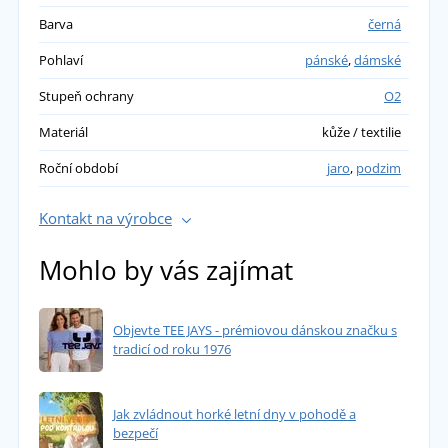
Barva
černá
Pohlaví
pánské
,
dámské
Stupeň ochrany
O2
Materiál
kůže / textilie
Roční období
jaro
,
podzim
Kontakt na výrobce
Mohlo by vás zajímat
Objevte TEE JAYS - prémiovou dánskou značku s
tradicí od roku 1976
Jak zvládnout horké letní dny v pohodě a
bezpečí