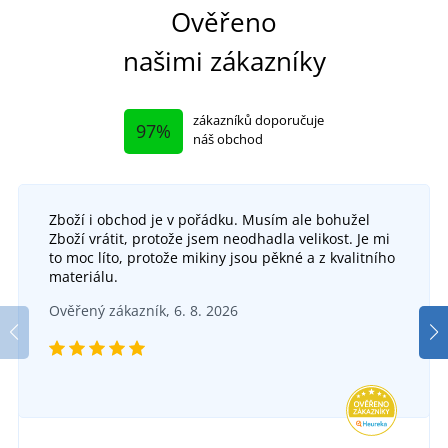
Ověřeno
našimi zákazníky
zákazníků doporučuje
97%
náš obchod
Zboží i obchod je v pořádku. Musím ale bohužel
Pracovní polobotky ARDON GANGERLOW O2
Zboží vrátit, protože jsem neodhadla velikost. Je mi
to moc líto, protože mikiny jsou pěkné a z kvalitního
Kotníková bezpečnostní obuv CXS FIBELINE
Kotn
DO 5 DNŮ
materiálu.
v pátek 14. 8.
u vás
MALIFERA O2
Ověřený zákazník, 6. 8. 2026
SKLADEM
1 599 Kč
v pondělí 10. 8.
u vás
DETAIL
1 424 Kč
DETAIL