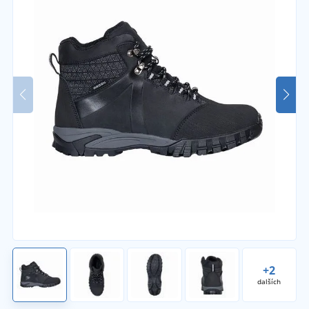
+2
dalších