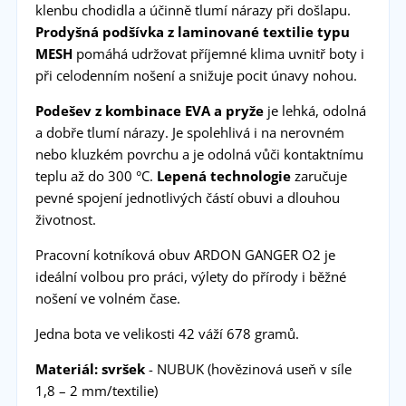
klenbu chodidla a účinně tlumí nárazy při došlapu.
Prodyšná podšívka z laminované textilie typu
MESH
pomáhá udržovat příjemné klima uvnitř boty i
při celodenním nošení a snižuje pocit únavy nohou.
Podešev z kombinace EVA a pryže
je lehká, odolná
a dobře tlumí nárazy. Je spolehlivá i na nerovném
nebo kluzkém povrchu a je odolná vůči kontaktnímu
teplu až do 300 °C.
Lepená technologie
zaručuje
pevné spojení jednotlivých částí obuvi a dlouhou
životnost.
Pracovní kotníková obuv ARDON GANGER O2 je
ideální volbou pro práci, výlety do přírody i běžné
nošení ve volném čase.
Jedna bota ve velikosti 42 váží 678 gramů.
Materiál:
svršek
- NUBUK (hovězinová useň v síle
1,8 – 2 mm/textilie)