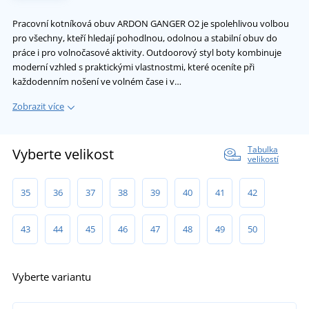
Pracovní kotníková obuv ARDON GANGER O2 je spolehlivou volbou
pro všechny, kteří hledají pohodlnou, odolnou a stabilní obuv do
práce i pro volnočasové aktivity. Outdoorový styl boty kombinuje
moderní vzhled s praktickými vlastnostmi, které oceníte při
každodenním nošení ve volném čase i v…
Zobrazit více
Tabulka
Vyberte velikost
velikostí
35
36
37
38
39
40
41
42
43
44
45
46
47
48
49
50
Vyberte variantu