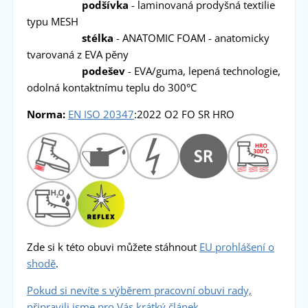
podšívka
- laminovaná prodyšná textilie
typu MESH
stélka
- ANATOMIC FOAM - anatomicky
tvarovaná z EVA pěny
podešev
- EVA/guma, lepená technologie,
odolná kontaktnímu teplu do 300°C
Norma:
EN ISO 20347
:2022 O2 FO SR HRO
Zde si k této obuvi můžete stáhnout
EU prohlášení o
shodě
.
Pokud si nevíte s výběrem pracovní obuvi rady,
připravili jsme pro Vás krátký článek.