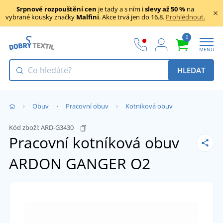
Srpnové rozpouštění cen
je tady a s ním i
slevy až 50 %
na
vybrané kousky značky
Malfini
. Akce trvá jen do 16.8.
Prohlédnout.
0
MENU
HLEDAT
Obuv
Pracovní obuv
Kotníková obuv
Kód zboží:
ARD-G3430
Pracovní kotníková obuv
ARDON GANGER O2