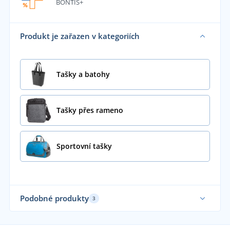
BONTIS+
Produkt je zařazen v kategoriích
Tašky a batohy
Tašky přes rameno
Sportovní tašky
Podobné produkty
3
Udr
No