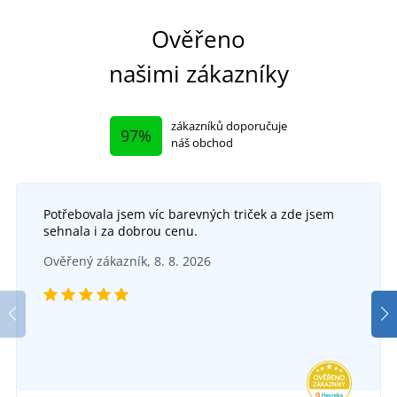
Ověřeno
našimi zákazníky
zákazníků doporučuje
97%
náš obchod
Potřebovala jsem víc barevných triček a zde jsem
sehnala i za dobrou cenu.
+2
Ověřený zákazník, 8. 8. 2026
Sportovní cestovní taška STEP
DO 2 TÝDNŮ
ve středu 26. 8.
u vás
762 Kč