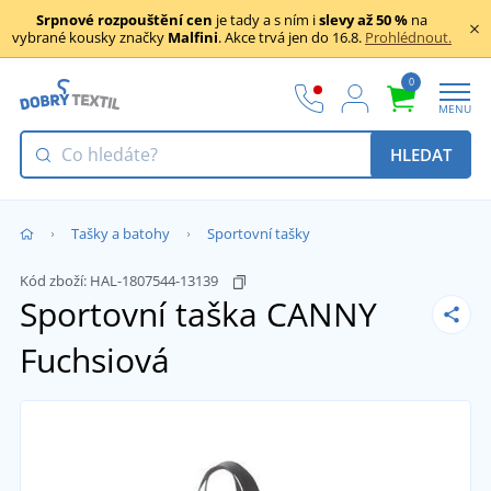
Srpnové rozpouštění cen
je tady a s ním i
slevy až 50 %
na
vybrané kousky značky
Malfini
. Akce trvá jen do 16.8.
Prohlédnout.
0
MENU
HLEDAT
Tašky a batohy
Sportovní tašky
Kód zboží:
HAL-1807544-13139
Sportovní taška CANNY
Fuchsiová