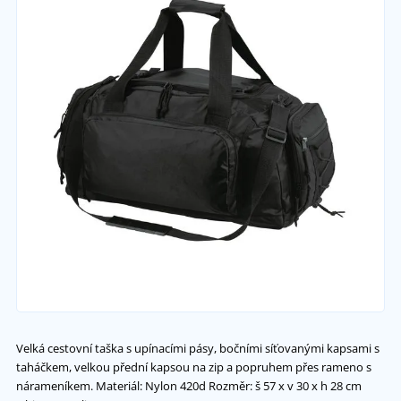
Velká cestovní taška s upínacími pásy, bočními síťovanými kapsami s
taháčkem, velkou přední kapsou na zip a popruhem přes rameno s
nárameníkem. Materiál: Nylon 420d Rozměr: š 57 x v 30 x h 28 cm