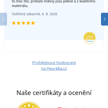
to moc líto, protože mikiny jsou pěkné a z kvalitního
materiálu.
Cestovní taška MISSION
Ověřený zákazník, 6. 8. 2026
DO 2 TÝDNŮ
v pondělí 24. 8.
u vás
1 299 Kč
DETAIL
Prohlédnout hodnocení
na Heuréka.cz
Naše certifikáty a ocenění