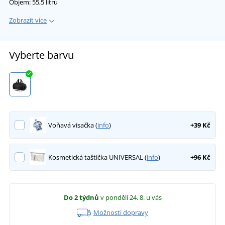
Objem: 55,5 litru
Zobrazit více
Vyberte barvu
Voňavá visačka (
info
)
+39 Kč
Kosmetická taštička UNIVERSAL (
info
)
+96 Kč
Do 2 týdnů
v pondělí 24. 8.
u vás
Možnosti dopravy