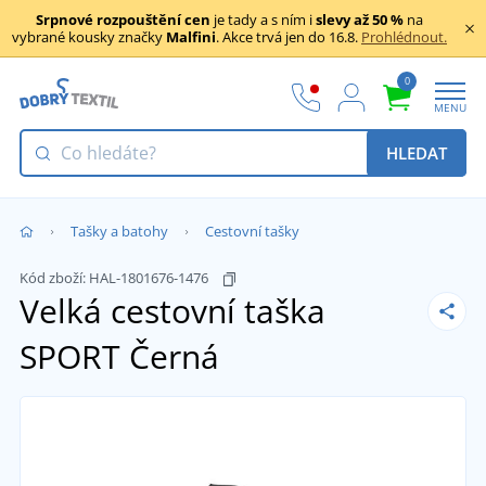
Srpnové rozpouštění cen
je tady a s ním i
slevy až 50 %
na
vybrané kousky značky
Malfini
. Akce trvá jen do 16.8.
Prohlédnout.
0
MENU
HLEDAT
Tašky a batohy
Cestovní tašky
Kód zboží:
HAL-1801676-1476
Velká cestovní taška
SPORT
Černá