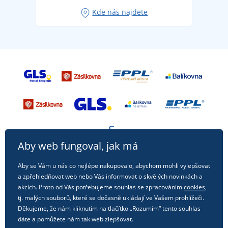
Oblíbené tričko City v hlavní roli: outfity pro každou
Kde nás najdete
příležitost!
Aby web fungoval, jak má
Aby se Vám u nás co nejlépe nakupovalo, abychom mohli vylepšovat
a zpřehledňovat web nebo Vás informovat o skvělých novinkách a
akcích. Proto od Vás potřebujeme souhlas se zpracováním
cookies
,
tj. malých souborů, které se dočasně ukládají ve Vašem prohlížeči.
Děkujeme, že nám kliknutím na tlačítko „Rozumím“ tento souhlas
Sledujte nás na sociálních sítích
dáte a pomůžete nám tak web zlepšovat.