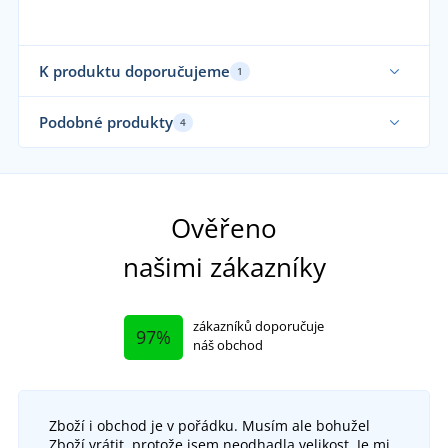
K produktu doporučujeme
1
Podobné produkty
4
No
Ověřeno
našimi zákazníky
zákazníků doporučuje
97%
náš obchod
Zboží i obchod je v pořádku. Musím ale bohužel
Zboží vrátit, protože jsem neodhadla velikost. Je mi