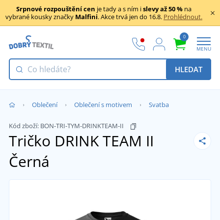
Srpnové rozpouštění cen
je tady a s ním i
slevy až 50 %
na
vybrané kousky značky
Malfini
. Akce trvá jen do 16.8.
Prohlédnout.
0
MENU
HLEDAT
Oblečení
Oblečení s motivem
Svatba
Kód zboží:
BON-TRI-TYM-DRINKTEAM-II
Tričko DRINK TEAM II
Černá