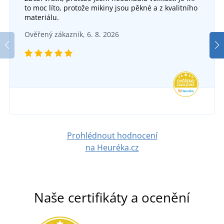
Tričko Ženich RAZÍTKO
to moc líto, protože mikiny jsou pěkné a z kvalitního
materiálu.
Tričko Tým ženicha MOTÝLEK
DO 3-4 DNŮ
Ověřený zákazník, 6. 8. 2026
v pátek 14. 8.
u vás
DO 3-4 DNŮ
329 Kč
v pátek 14. 8.
u vás
DETAIL
329 Kč
DETAIL
Prohlédnout hodnocení
na Heuréka.cz
Naše certifikáty a ocenění