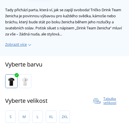
Tady přichází parta, která ví, jak se zapíjí svoboda! Tričko Drink Team
ženicha je povinnou výbavou pro každého svědka, kámoše nebo
bráchu, který bude stát po boku ženicha během jeho rozlučky a
svatebních oslav. Potisk siluet s nápisem „Drink Team ženicha“ mluví
za vše – žádná nuda, ale stylová…
Zobrazit více
Vyberte barvu
Tabulka
Vyberte velikost
velikostí
S
M
L
XL
2XL