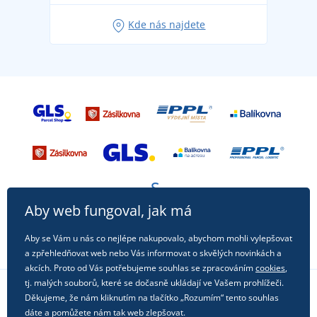
Oblíbené tričko City v hlavní roli: outfity pro každou
Kde nás najdete
příležitost!
Aby web fungoval, jak má
Aby se Vám u nás co nejlépe nakupovalo, abychom mohli vylepšovat
a zpřehledňovat web nebo Vás informovat o skvělých novinkách a
akcích. Proto od Vás potřebujeme souhlas se zpracováním
cookies
,
tj. malých souborů, které se dočasně ukládají ve Vašem prohlížeči.
Děkujeme, že nám kliknutím na tlačítko „Rozumím“ tento souhlas
Sledujte nás na sociálních sítích
dáte a pomůžete nám tak web zlepšovat.