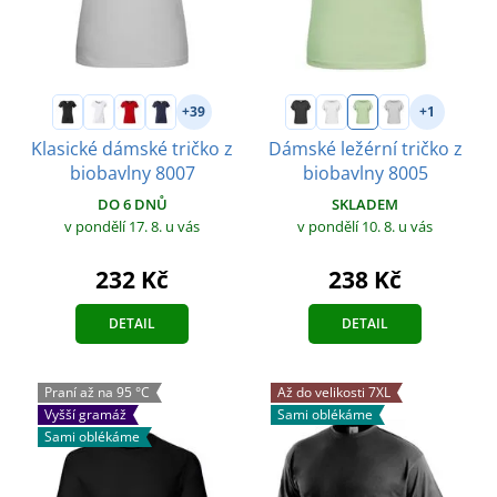
+39
+1
Klasické dámské tričko z
Dámské ležérní tričko z
biobavlny 8007
biobavlny 8005
DO 6 DNŮ
SKLADEM
v pondělí 17. 8.
u vás
v pondělí 10. 8.
u vás
232 Kč
238 Kč
DETAIL
DETAIL
Praní až na 95 °C
Až do velikosti 7XL
Vyšší gramáž
Sami oblékáme
Sami oblékáme