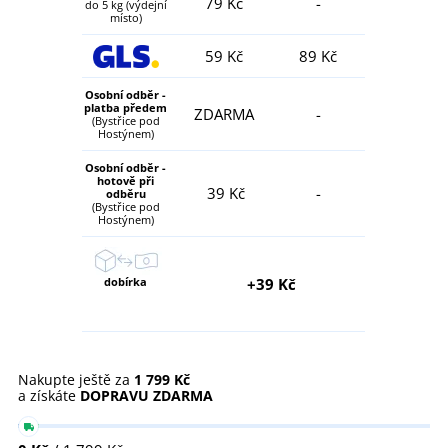
79 Kč
-
do 5 kg (výdejní
místo)
59 Kč
89 Kč
Osobní odběr -
platba předem
ZDARMA
-
(Bystřice pod
Hostýnem)
Osobní odběr -
hotově při
39 Kč
-
odběru
(Bystřice pod
Hostýnem)
dobírka
+39 Kč
Nakupte ještě za
1 799 Kč
a získáte
DOPRAVU ZDARMA