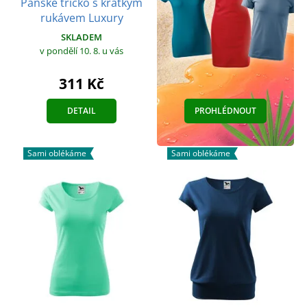
Pánské tričko s krátkým
rukávem Luxury
SKLADEM
v pondělí 10. 8.
u vás
311 Kč
DETAIL
PROHLÉDNOUT
Sami oblékáme
Sami oblékáme