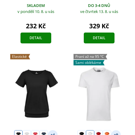
SKLADEM
DO 3-4 DNŮ
v pondělí 10. 8.
u vás
ve čtvrtek 13. 8.
u vás
232 Kč
329 Kč
DETAIL
DETAIL
Elastické
Praní až na 95 °C
Sami oblékáme
+4
+9