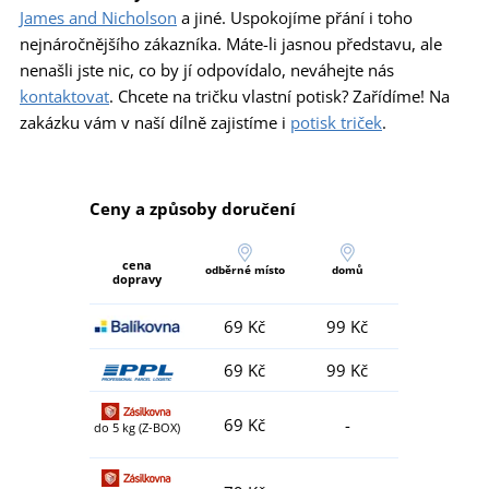
James and Nicholson
a jiné. Uspokojíme přání i toho
nejnáročnějšího zákazníka. Máte-li jasnou představu, ale
nenašli jste nic, co by jí odpovídalo, neváhejte nás
kontaktovat
. Chcete na tričku vlastní potisk? Zařídíme! Na
zakázku vám v naší dílně zajistíme i
potisk triček
.
Ceny a způsoby doručení
cena
odběrné místo
domů
dopravy
69 Kč
99 Kč
69 Kč
99 Kč
69 Kč
-
do 5 kg (Z-BOX)