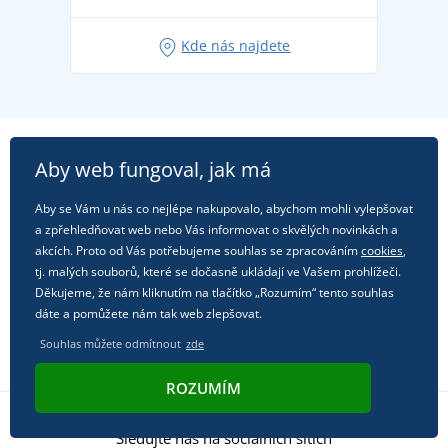
Oblíbené tričko City v hlavní roli: outfity pro každou
Kde nás najdete
příležitost!
Aby web fungoval, jak má
Aby se Vám u nás co nejlépe nakupovalo, abychom mohli vylepšovat
a zpřehledňovat web nebo Vás informovat o skvělých novinkách a
akcích. Proto od Vás potřebujeme souhlas se zpracováním
cookies
,
tj. malých souborů, které se dočasně ukládají ve Vašem prohlížeči.
Děkujeme, že nám kliknutím na tlačítko „Rozumím“ tento souhlas
dáte a pomůžete nám tak web zlepšovat.
Souhlas můžete odmítnout
zde
ROZUMÍM
Sledujte nás na sociálních sítích