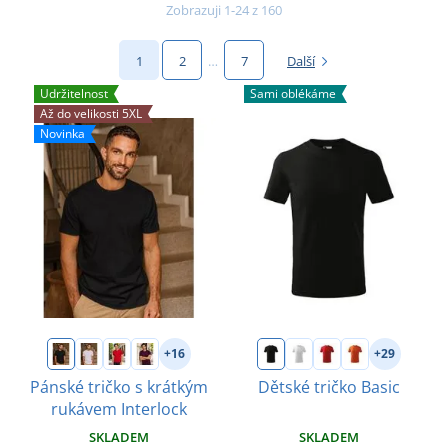
Zobrazuji 1-24 z 160
1
2
…
7
Další
Udržitelnost
Sami oblékáme
Až do velikosti 5XL
Novinka
+16
+29
Pánské tričko s krátkým
Dětské tričko Basic
rukávem Interlock
SKLADEM
SKLADEM