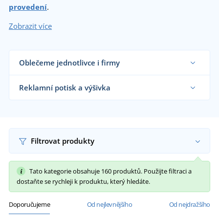
provedení
.
Zobrazit více
Oblečeme jednotlivce i firmy
Dodáváme trička reklamním agenturám, firmám,
obchodníkům s textilem, školám i koncovým
Reklamní potisk a výšivka
zákazníkům již od 1 kusu.
Chci vědět více
Na námi dodávaná reklamní trička vám
natiskneme nebo vyšijeme motiv dle vašeho
přání.
Chci vědět více
Filtrovat produkty
Tato kategorie obsahuje 160 produktů. Použijte filtraci a
dostaňte se rychleji k produktu, který hledáte.
Doporučujeme
Od nejlevnějšího
Od nejdražšího