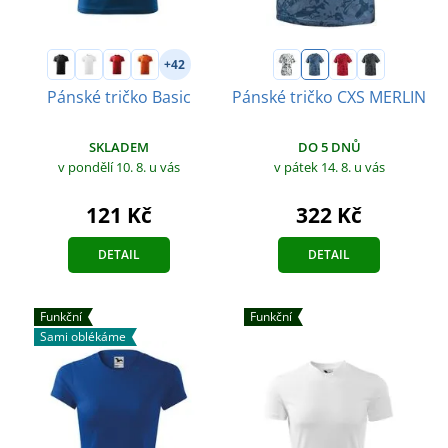
+42
Pánské tričko Basic
Pánské tričko CXS MERLIN
SKLADEM
DO 5 DNŮ
v pondělí 10. 8.
u vás
v pátek 14. 8.
u vás
121 Kč
322 Kč
DETAIL
DETAIL
Funkční
Funkční
Sami oblékáme