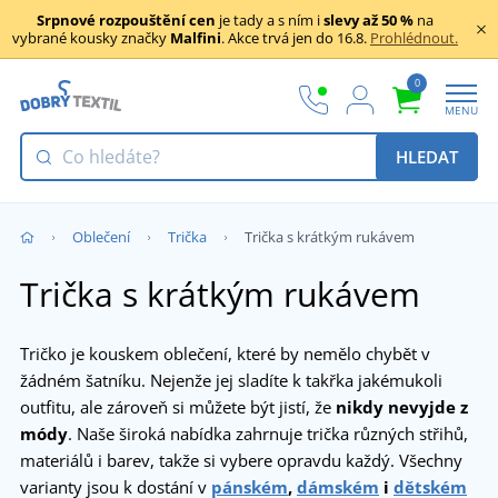
Srpnové rozpouštění cen
je tady a s ním i
slevy až 50 %
na
vybrané kousky značky
Malfini
. Akce trvá jen do 16.8.
Prohlédnout.
0
MENU
HLEDAT
Oblečení
Trička
Trička s krátkým rukávem
Trička s krátkým rukávem
Tričko je kouskem oblečení, které by nemělo chybět v
žádném šatníku. Nejenže jej sladíte k takřka jakémukoli
outfitu, ale zároveň si můžete být jistí, že
nikdy nevyjde z
módy
. Naše široká nabídka zahrnuje trička různých střihů,
materiálů i barev, takže si vybere opravdu každý. Všechny
varianty jsou k dostání v
pánském
,
dámském
i
dětském