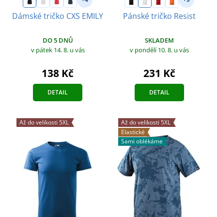
Dámské tričko CXS EMILY
Pánské tričko Resist
DO 5 DNŮ
SKLADEM
v pátek 14. 8.
u vás
v pondělí 10. 8.
u vás
138 Kč
231 Kč
DETAIL
DETAIL
Až do velikosti 5XL
Až do velikosti 5XL
Elastické
Sami oblékáme