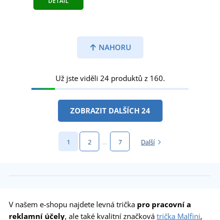
DETAIL
NAHORU
Už jste viděli 24 produktů z 160.
ZOBRAZIT DALŠÍCH 24
1
2
…
7
Další
V našem e-shopu najdete levná trička
pro pracovní a
reklamní účely
, ale také kvalitní značková
trička Malfini
,