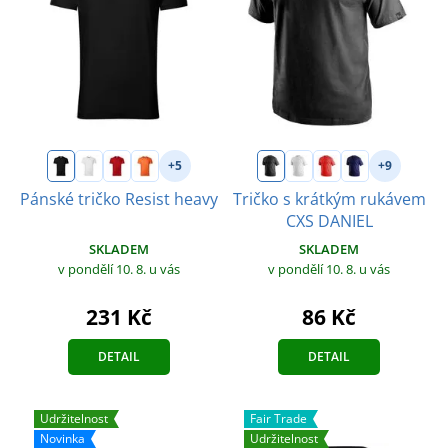
+5
+9
Pánské tričko Resist heavy
Tričko s krátkým rukávem
CXS DANIEL
SKLADEM
SKLADEM
v pondělí 10. 8.
u vás
v pondělí 10. 8.
u vás
231 Kč
86 Kč
DETAIL
DETAIL
Udržitelnost
Fair Trade
Novinka
Udržitelnost