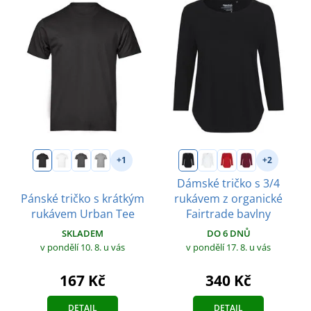
+1
+2
Dámské tričko s 3/4
Pánské tričko s krátkým
rukávem z organické
rukávem Urban Tee
Fairtrade bavlny
SKLADEM
DO 6 DNŮ
v pondělí 10. 8.
u vás
v pondělí 17. 8.
u vás
167 Kč
340 Kč
DETAIL
DETAIL