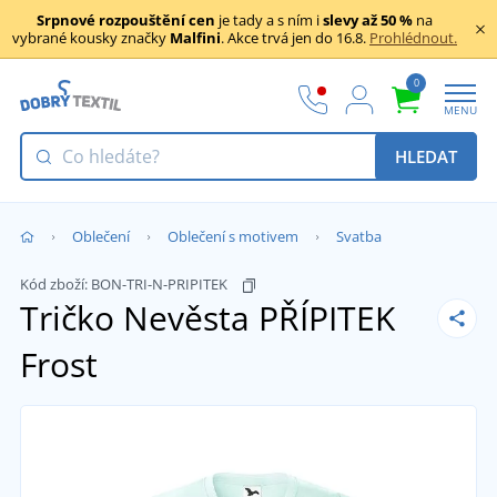
Srpnové rozpouštění cen
je tady a s ním i
slevy až 50 %
na
vybrané kousky značky
Malfini
. Akce trvá jen do 16.8.
Prohlédnout.
0
MENU
HLEDAT
Oblečení
Oblečení s motivem
Svatba
Kód zboží:
BON-TRI-N-PRIPITEK
Tričko Nevěsta PŘÍPITEK
Frost