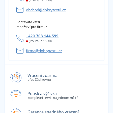
(Po-Pá, 7-15:30)
obchod@dobrytextil.cz
Poptáváte větší
množství pro firmu?
+420
703 144 599
(Po-Pá, 7-15:30)
firma@dobrytextil.cz
Vrácení zdarma
přes Zásilkovnu
Potisk a výšivka
kompletní servis na jednom místě
Garance snadného vrácení