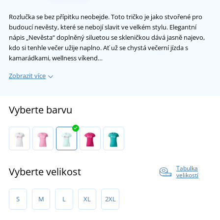
Rozlučka se bez přípitku neobejde. Toto tričko je jako stvořené pro
budoucí nevěsty, které se nebojí slavit ve velkém stylu. Elegantní
nápis „Nevěsta“ doplněný siluetou se skleničkou dává jasně najevo,
kdo si tenhle večer užije naplno. Ať už se chystá večerní jízda s
kamarádkami, wellness víkend…
Zobrazit více
Vyberte barvu
Tabulka
Vyberte velikost
velikostí
S
M
L
XL
2XL