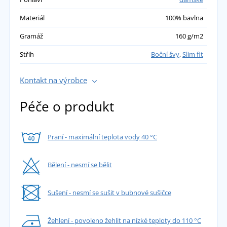
Materiál
100% bavlna
Gramáž
160 g/m2
Střih
Boční švy
,
Slim fit
Kontakt na výrobce
Péče o produkt
Praní - maximální teplota vody 40 °C
Bělení - nesmí se bělit
Sušení - nesmí se sušit v bubnové sušičce
Žehlení - povoleno žehlit na nízké teploty do 110 °C