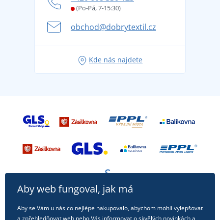
Věrnostní program BONTIS +
Letní dobrodružství začíná balením aneb připravte
(Po-Pá, 7-15:30)
Kariéra
se na dovolenou bez starostí
obchod@dobrytextil.cz
Tipy na svěží outfity pro pohodové léto
Oblíbené tričko City v hlavní roli: outfity pro každou
Kde nás najdete
příležitost!
Aby web fungoval, jak má
Aby se Vám u nás co nejlépe nakupovalo, abychom mohli vylepšovat
a zpřehledňovat web nebo Vás informovat o skvělých novinkách a