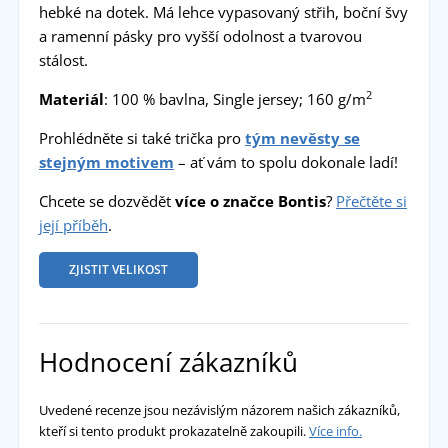
hebké na dotek. Má lehce vypasovaný střih, boční švy
a ramenní pásky pro vyšší odolnost a tvarovou
stálost.
2
Materiál
: 100 % bavlna, Single jersey; 160 g/m
Prohlédněte si také trička pro
tým nevěsty se
stejným motivem
– ať vám to spolu dokonale ladí!
Chcete se dozvědět
více o značce Bontis
?
Přečtěte si
její příběh
.
ZJISTIT VELIKOST
Hodnocení zákazníků
Uvedené recenze jsou nezávislým názorem našich zákazníků,
kteří si tento produkt prokazatelně zakoupili.
Více info.