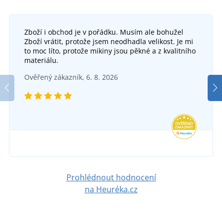
Zboží i obchod je v pořádku. Musím ale bohužel
+1
Zboží vrátit, protože jsem neodhadla velikost. Je mi
Tričko Tým nevěsty PŘÍPITEK
to moc líto, protože mikiny jsou pěkné a z kvalitního
+2
materiálu.
Tričko Nevěsta HVĚZDY A SRDCE
DO 3-4 DNŮ
Ověřený zákazník, 6. 8. 2026
v pátek 14. 8.
u vás
DO 3-4 DNŮ
329 Kč
v pátek 14. 8.
u vás
DETAIL
329 Kč
DETAIL
Prohlédnout hodnocení
na Heuréka.cz