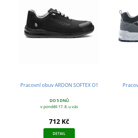
Pracovní obuv ARDON SOFTEX O1
Praco
DO 5 DNŮ
v pondělí 17. 8.
u vás
712 Kč
DETAIL