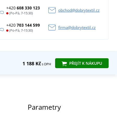
+420
608 330 123
obchod@dobrytextil.cz
(Po-Pá, 7-15:30)
+420
703 144 599
firma@dobrytextil.cz
(Po-Pá, 7-15:30)
1 188 Kč
PŘEJÍT K NÁKUPU
s DPH
Parametry