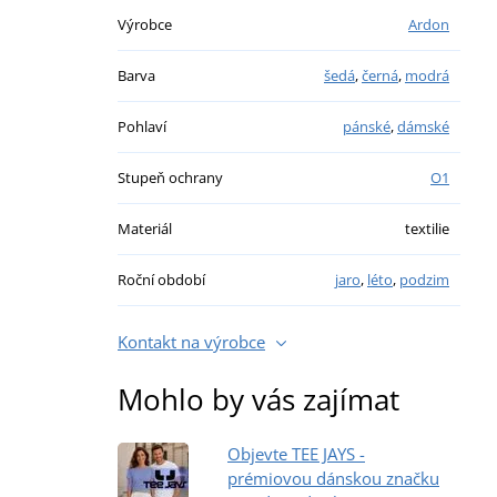
Výrobce
Ardon
Barva
šedá
,
černá
,
modrá
Pohlaví
pánské
,
dámské
Stupeň ochrany
O1
Materiál
textilie
Roční období
jaro
,
léto
,
podzim
Kontakt na výrobce
Mohlo by vás zajímat
Objevte TEE JAYS -
prémiovou dánskou značku