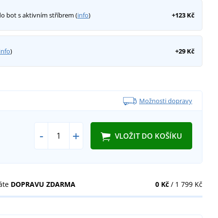
do bot s aktivním stříbrem (
info
)
+123 Kč
info
)
+29 Kč
Možnosti dopravy
-
+
VLOŽIT DO KOŠÍKU
áte
DOPRAVU ZDARMA
0 Kč
/ 1 799 Kč