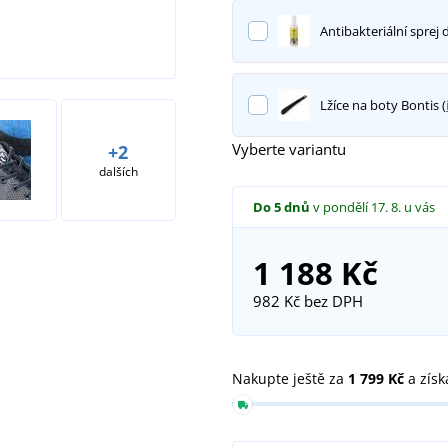
Antibakteriální sprej 
Lžíce na boty Bontis (
Vyberte variantu
+2
dalších
Do 5 dnů
v pondělí 17. 8.
u vás
1 188 Kč
982 Kč
bez DPH
Nakupte ještě za
1 799 Kč
a získ