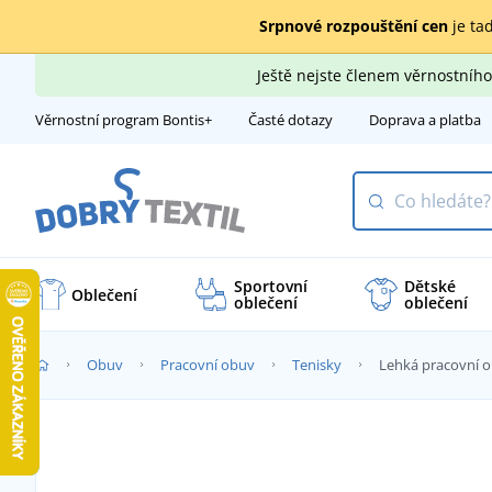
Srpnové rozpouštění cen
je tad
Ještě nejste členem věrnostní
Věrnostní program Bontis+
Časté dotazy
Doprava a platba
Sportovní
Dětské
Oblečení
oblečení
oblečení
Obuv
Pracovní obuv
Tenisky
Lehká pracovní 