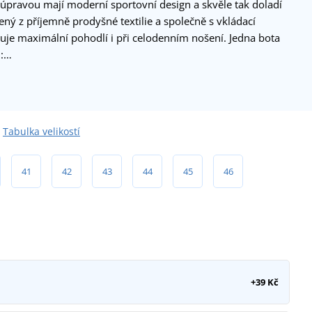
 úpravou mají moderní sportovní design a skvěle tak doladí
bený z příjemně prodyšné textilie a společně s vkládací
e maximální pohodlí i při celodenním nošení. Jedna bota
l:…
Tabulka velikostí
41
42
43
44
45
46
+39 Kč