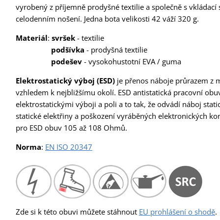
vyrobený z příjemně prodyšné textilie a společně s vkládac
celodenním nošení. Jedna bota velikosti 42 váží 320 g.
Materiál
:
svršek
- textilie
podšívka
- prodyšná textilie
podešev
- vysokohustotní EVA / guma
Elektrostatický výboj (ESD)
je přenos náboje průrazem z m
vzhledem k nejbližšímu okolí. ESD antistatická pracovní obuv
elektrostatickými výboji a poli a to tak, že odvádí náboj stat
statické elektřiny a poškození vyráběných elektronických 
pro ESD obuv 105 až 108 Ohmů.
Norma
:
EN ISO 20347
Zde si k této obuvi můžete stáhnout
EU prohlášení o shodě
.