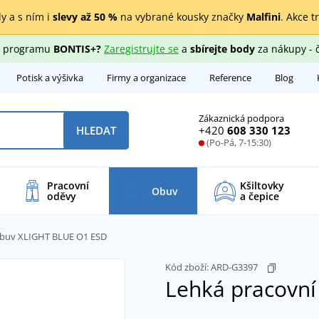
y a s ním i
slevy až 50 %
na vybrané kousky značky
Malfini
. Akce t
ho programu
BONTIS+?
Zaregistrujte se
a
sbírejte body
za nákupy - 
Potisk a výšivka
Firmy a organizace
Reference
Blog
Zákaznická podpora
+420
608 330 123
HLEDAT
(Po-Pá, 7-15:30)
Pracovní
Kšiltovky
Obuv
oděvy
a čepice
obuv XLIGHT BLUE O1 ESD
Kód zboží:
ARD-G3397
Lehká pracovn