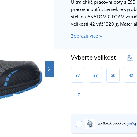
Ultralehké pracovní boty s ESD
pracovní outfit. Svršek je vyro
stélkou ANATOMIC FOAM zaručuj
velikosti 42 váží 320 g. Materiá
Zobrazit více
Vyberte velikost
37
38
39
40
47
Voňavá visačka (
info
)