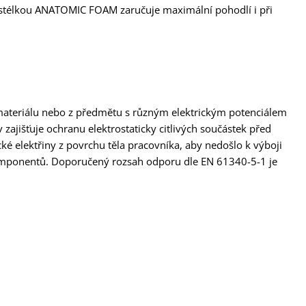
í stélkou ANATOMIC FOAM zaručuje maximální pohodlí i při
ateriálu nebo z předmětu s různým elektrickým potenciálem
 zajišťuje ochranu elektrostaticky citlivých součástek před
ické elektřiny z povrchu těla pracovníka, aby nedošlo k výboji
komponentů. Doporučený rozsah odporu dle EN 61340-5-1 je