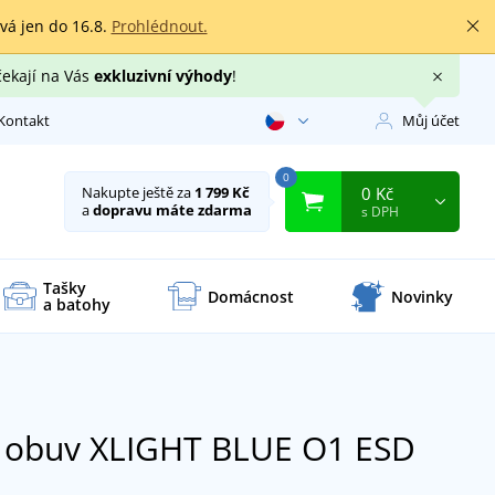
rvá jen do 16.8.
Prohlédnout.
čekají na Vás
exkluzivní výhody
!
Kontakt
Můj účet
0
0 Kč
Nakupte ještě za
1 799 Kč
a
dopravu máte zdarma
s DPH
Tašky
Domácnost
Novinky
a batohy
í obuv XLIGHT BLUE O1 ESD