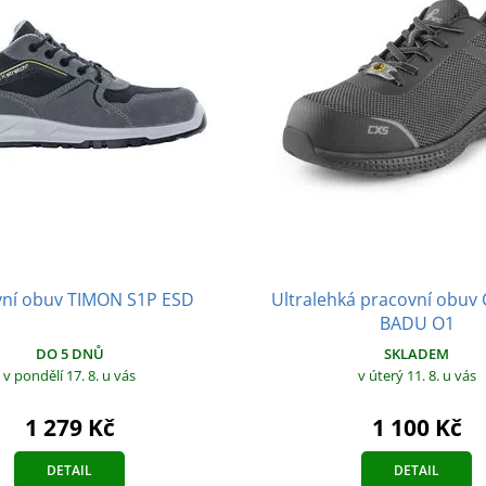
vní obuv TIMON S1P ESD
Ultralehká pracovní obuv
BADU O1
DO 5 DNŮ
SKLADEM
v pondělí 17. 8.
u vás
v úterý 11. 8.
u vás
1 279 Kč
1 100 Kč
DETAIL
DETAIL