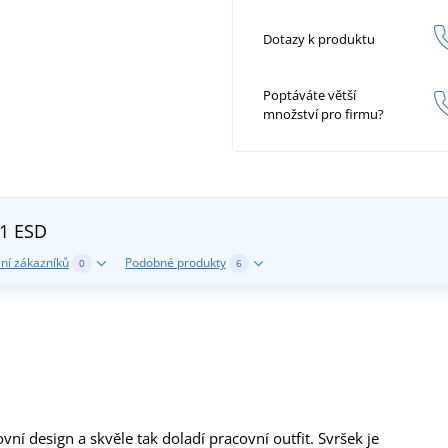
Dotazy k produktu
Poptáváte větší
množství pro firmu?
O1 ESD
ní zákazníků
Podobné produkty
0
6
í design a skvěle tak doladí pracovní outfit. Svršek je