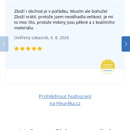
Zboží i obchod je v pořádku. Musím ale bohužel
Pracovní obuv s ocelovou špicí CXS TEXLINE SIT
Zboží vrátit, protože jsem neodhadla velikost. Je mi
S1
to moc líto, protože mikiny jsou pěkné a z kvalitního
DO 5 DNŮ
materiálu.
v pátek 14. 8.
u vás
Pracovní polobotky KNITTER S1 ESD 4WIDE
Ověřený zákazník, 6. 8. 2026
646 Kč
DO 5 DNŮ
v pátek 14. 8.
u vás
DETAIL
731 Kč
DETAIL
Prohlédnout hodnocení
na Heuréka.cz