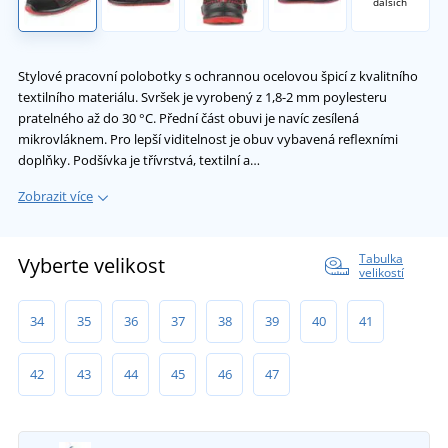
dalších
Stylové pracovní polobotky s ochrannou ocelovou špicí z kvalitního
textilního materiálu. Svršek je vyrobený z 1,8-2 mm poylesteru
pratelného až do 30 °C. Přední část obuvi je navíc zesílená
mikrovláknem. Pro lepší viditelnost je obuv vybavená reflexními
doplňky. Podšívka je třívrstvá, textilní a…
Zobrazit více
Tabulka
Vyberte velikost
velikostí
34
35
36
37
38
39
40
41
42
43
44
45
46
47