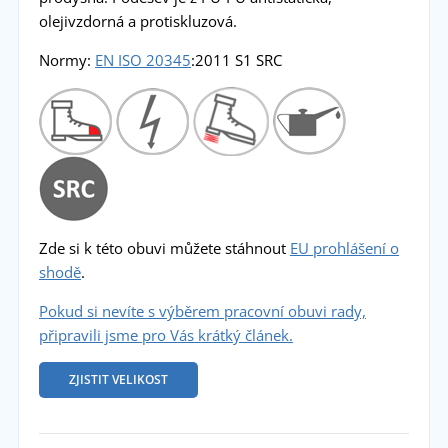
olejivzdorná a protiskluzová.
Normy:
EN ISO 20345
:2011 S1 SRC
Zde si k této obuvi můžete stáhnout
EU prohlášení o
shodě
.
Pokud si nevíte s výběrem pracovní obuvi rady,
připravili jsme pro Vás krátký článek.
ZJISTIT VELIKOST