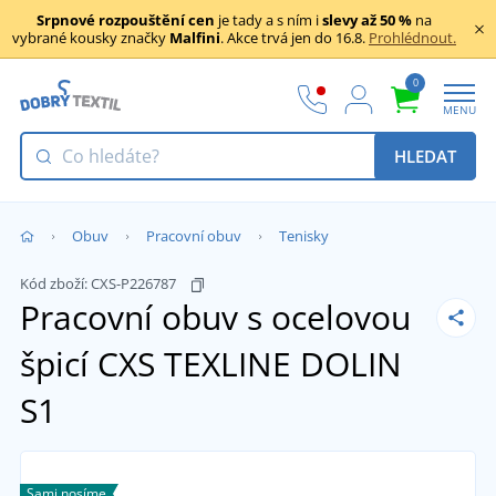
Srpnové rozpouštění cen
je tady a s ním i
slevy až 50 %
na
vybrané kousky značky
Malfini
. Akce trvá jen do 16.8.
Prohlédnout.
0
MENU
HLEDAT
Obuv
Pracovní obuv
Tenisky
Kód zboží:
CXS-P226787
Pracovní obuv s ocelovou
špicí CXS TEXLINE DOLIN
S1
Sami nosíme