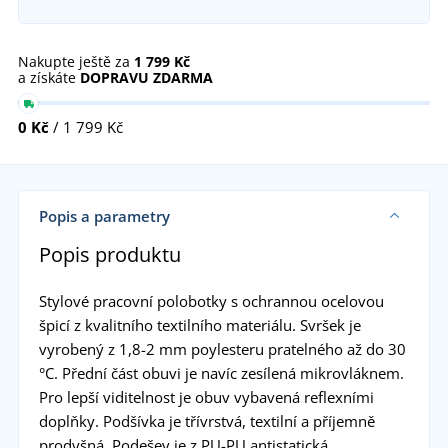
Nakupte ještě za
1 799 Kč
a získáte
DOPRAVU ZDARMA
0 Kč
/ 1 799 Kč
Popis a parametry
Popis produktu
Stylové pracovní polobotky s ochrannou ocelovou
špicí z kvalitního textilního materiálu. Svršek je
vyrobený z 1,8-2 mm poylesteru pratelného až do 30
°C. Přední část obuvi je navíc zesílená mikrovláknem.
Pro lepší viditelnost je obuv vybavená reflexními
doplňky. Podšívka je třívrstvá, textilní a příjemně
prodyšná. Podešev je z PU-PU antistatická,