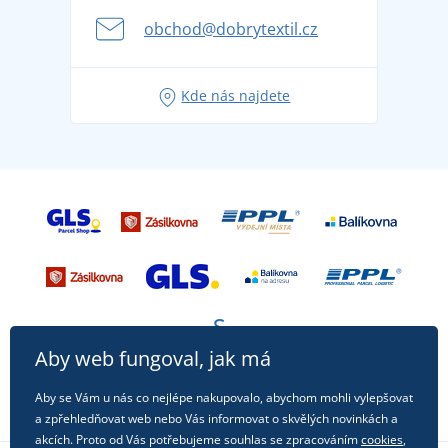
se na dovolenou bez starostí
obchod@dobrytextil.cz
Tipy na svěží outfity pro pohodové léto
Oblíbené tričko City v hlavní roli: outfity pro každou
Kde nás najdete
příležitost!
Aby web fungoval, jak má
Aby se Vám u nás co nejlépe nakupovalo, abychom mohli vylepšovat
a zpřehledňovat web nebo Vás informovat o skvělých novinkách a
akcích. Proto od Vás potřebujeme souhlas se zpracováním
cookies
,