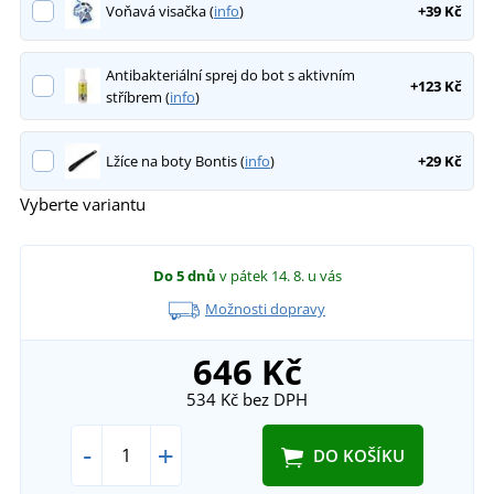
Voňavá visačka (
info
)
+39 Kč
Antibakteriální sprej do bot s aktivním
+123 Kč
stříbrem (
info
)
Lžíce na boty Bontis (
info
)
+29 Kč
Vyberte variantu
Do 5 dnů
v pátek 14. 8.
u vás
Možnosti dopravy
646 Kč
534 Kč
bez DPH
-
+
DO KOŠÍKU