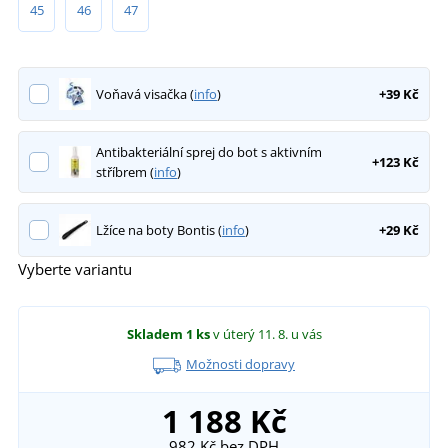
45
46
47
Voňavá visačka (
info
)
+39 Kč
Antibakteriální sprej do bot s aktivním
+123 Kč
stříbrem (
info
)
Lžíce na boty Bontis (
info
)
+29 Kč
Vyberte variantu
Skladem
1 ks
v úterý 11. 8.
u vás
Možnosti dopravy
1 188 Kč
982 Kč
bez DPH