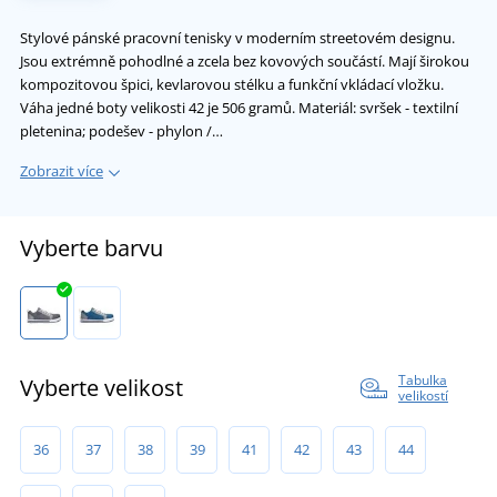
Stylové pánské pracovní tenisky v moderním streetovém designu.
Jsou extrémně pohodlné a zcela bez kovových součástí. Mají širokou
kompozitovou špici, kevlarovou stélku a funkční vkládací vložku.
Váha jedné boty velikosti 42 je 506 gramů. Materiál: svršek - textilní
pletenina; podešev - phylon /…
Zobrazit více
Vyberte barvu
Tabulka
Vyberte velikost
velikostí
36
37
38
39
41
42
43
44