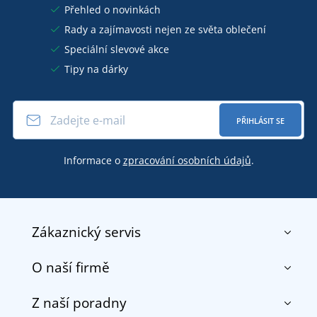
Přehled o novinkách
Rady a zajímavosti nejen ze světa oblečení
Speciální slevové akce
Tipy na dárky
PŘIHLÁSIT SE
Informace o
zpracování osobních údajů
.
Zákaznický servis
O naší firmě
Kontakt
Obchodní podmínky
Z naší poradny
O nás
Doprava a platba