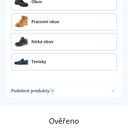
Obuv
Pracovní obuv
Nízká obuv
Tenisky
Podobné produkty
6
Sami nosíme
Sa
Ověřeno