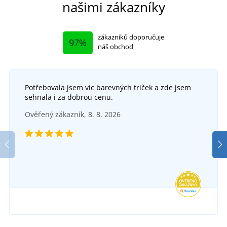
našimi zákazníky
zákazníků doporučuje
97%
náš obchod
Potřebovala jsem víc barevných triček a zde jsem
sehnala i za dobrou cenu.
Ověřený zákazník, 8. 8. 2026
Pracovní softshellová obuv SOFTEX S1P
DO 5 DNŮ
v pondělí 17. 8.
u vás
930 Kč
DETAIL