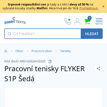
Srpnové rozpouštění cen
je tady a s ním i
slevy až 50 %
na
vybrané kousky značky
Malfini
. Akce trvá jen do 16.8.
Prohlédnout.
0
MENU
HLEDAT
Obuv
Pracovní obuv
Tenisky
Kód zboží:
ARD-G3324/G3325
Pracovní tenisky FLYKER
S1P
Šedá