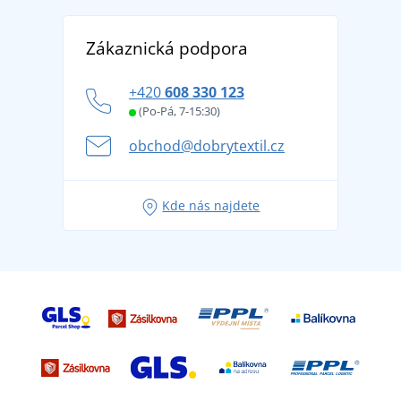
Reference
Vrácení zboží a reklamace
Objevte TEE JAYS - prémiovou dánskou značku s
DobrýTextil pro firmy a organizace
Zákaznická podpora
Potisk a výšivka
tradicí od roku 1976
Blog
Zásady ochrany osobních údajů
Jak zvládnout horké letní dny v pohodě a bezpečí
+420
608 330 123
Affiliate
Věrnostní program BONTIS +
Letní dobrodružství začíná balením aneb připravte
(Po-Pá, 7-15:30)
Kariéra
se na dovolenou bez starostí
obchod@dobrytextil.cz
Tipy na svěží outfity pro pohodové léto
Oblíbené tričko City v hlavní roli: outfity pro každou
Kde nás najdete
příležitost!