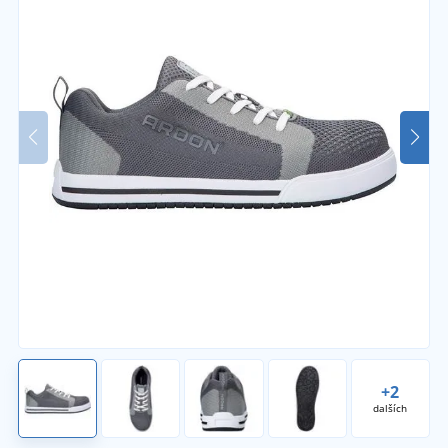
+2
dalších