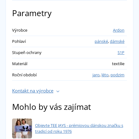
Parametry
Výrobce
Ardon
Pohlaví
pánské
,
dámské
Stupeň ochrany
S1P
Materiál
textilie
Roční období
jaro
,
léto
,
podzim
Kontakt na výrobce
Mohlo by vás zajímat
Objevte TEE JAYS - prémiovou dánskou značku s
tradicí od roku 1976