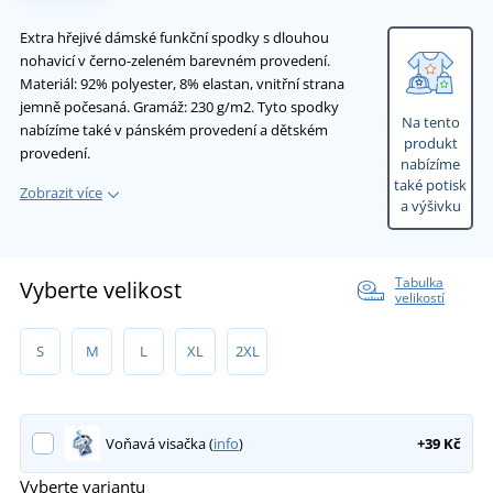
Extra hřejivé dámské funkční spodky s dlouhou
nohavicí v černo-zeleném barevném provedení.
Materiál: 92% polyester, 8% elastan, vnitřní strana
jemně počesaná. Gramáž: 230 g/m2. Tyto spodky
Na tento
nabízíme také v pánském provedení a dětském
produkt
provedení.
nabízíme
také potisk
Zobrazit více
a výšivku
Tabulka
Vyberte velikost
velikostí
S
M
L
XL
2XL
Voňavá visačka (
info
)
+39 Kč
Vyberte variantu