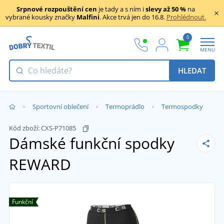
Srpnové rozpouštění cen
je tady a s ním i
slevy až 50 %
na
vybrané kousky značky
Malfini
. Akce trvá jen do 16.8.
Prohlédnout.
0
MENU
HLEDAT
Sportovní oblečení
Termoprádlo
Termospodky
Kód zboží:
CXS-P71085
Dámské funkční spodky
REWARD
Funkční