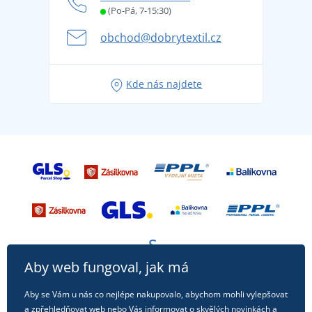
Věrnostní program BONTIS +
Letní dobrodružství začíná balením aneb připravte
(Po-Pá, 7-15:30)
Kariéra
se na dovolenou bez starostí
obchod@dobrytextil.cz
Tipy na svěží outfity pro pohodové léto
Oblíbené tričko City v hlavní roli: outfity pro každou
Kde nás najdete
příležitost!
Aby web fungoval, jak má
Aby se Vám u nás co nejlépe nakupovalo, abychom mohli vylepšovat
a zpřehledňovat web nebo Vás informovat o skvělých novinkách a