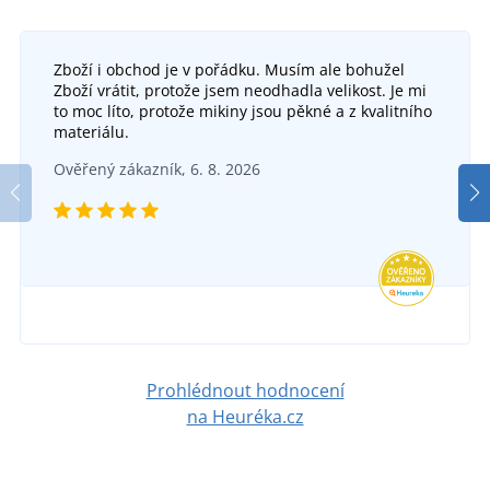
Zboží i obchod je v pořádku. Musím ale bohužel
Dámské funkční tričko REWARD
Zboží vrátit, protože jsem neodhadla velikost. Je mi
to moc líto, protože mikiny jsou pěkné a z kvalitního
SKLADEM
materiálu.
v pondělí 10. 8.
u vás
Dámské legíny Balance
Ověřený zákazník, 6. 8. 2026
274 Kč
SKLADEM
v pondělí 10. 8.
u vás
DETAIL
250 Kč
DETAIL
Prohlédnout hodnocení
na Heuréka.cz