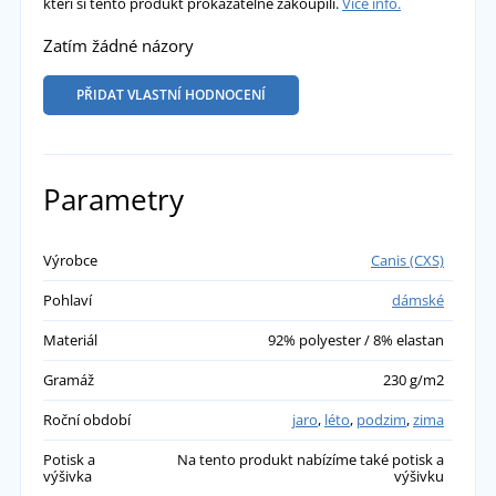
kteří si tento produkt prokazatelně zakoupili.
Více info.
Zatím žádné názory
PŘIDAT VLASTNÍ HODNOCENÍ
Parametry
Výrobce
Canis (CXS)
Pohlaví
dámské
Materiál
92% polyester / 8% elastan
Gramáž
230 g/m2
Roční období
jaro
,
léto
,
podzim
,
zima
Potisk a
Na tento produkt nabízíme také potisk a
výšivka
výšivku