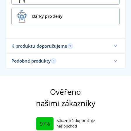
Dárky pro ženy
K produktu doporučujeme
1
Funkční
Podobné produkty
6
Elastické
Fu
Sami oblékáme
Ověřeno
našimi zákazníky
zákazníků doporučuje
97%
náš obchod