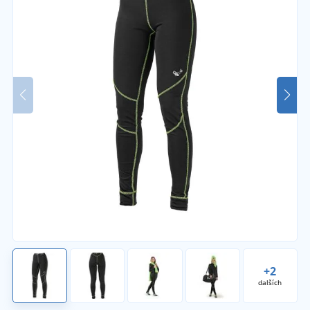
+2
dalších