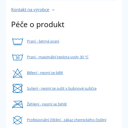
Kontakt na výrobce
Péče o produkt
Praní - šetrné praní
Praní - maximální teplota vody 30 °C
Bělení - nesmí se bělit
Sušení - nesmí se sušit v bubnové sušičce
Žehlení - nesmí se žehlit
Profesionální čištění - zákaz chemického čistění