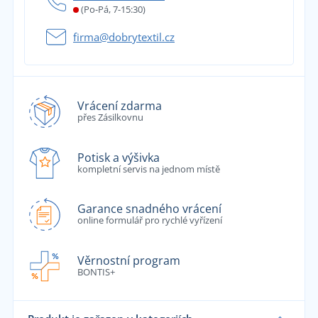
(Po-Pá, 7-15:30)
firma@dobrytextil.cz
Vrácení zdarma
přes Zásilkovnu
Potisk a výšivka
kompletní servis na jednom místě
Garance snadného vrácení
online formulář pro rychlé vyřízení
Věrnostní program
BONTIS+