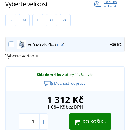
Tabulka
Vyberte velikost
velikostí
S
M
L
XL
2XL
Voňavá visačka (
info
)
+39 Kč
Vyberte variantu
Skladem
1 ks
v úterý 11. 8.
u vás
Možnosti dopravy
1 312 Kč
1 084 Kč
bez DPH
-
+
DO KOŠÍKU