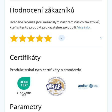
Hodnocení zákazníků
Uvedené recenze jsou nezávislým názorem našich zákazníků,
kteří si tento produkt prokazatelně zakoupili.
Více info.
2
PŘIDAT VLASTNÍ HODNOCENÍ
Certifikáty
Kamila
Produkt získal tyto certifikáty a standardy.
Je perfektní, mám dvě - šedý melír a cameo
(pro mě je to světle růžová), ve velikosti 2XL.
Na moje rozměry 124cm přes prsa a při
178cm výšce sedí perfektně, délka do půlky
Parametry
zadku. Sama mám mírně delší ruce než je
norma, a tyto rukávy mi sedí úplně akorát.