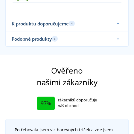
K produktu doporučujeme
4
Sami oblékáme
Sa
Podobné produkty
5
Funkční
Fu
Ověřeno
našimi zákazníky
zákazníků doporučuje
97%
náš obchod
Potřebovala jsem víc barevných triček a zde jsem