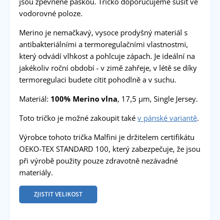
jsou zpevněné páskou. Tričko doporučujeme sušit ve
vodorovné poloze.
Merino je nemačkavý, vysoce prodyšný materiál s
antibakteriálními a termoregulačními vlastnostmi,
který odvádí vlhkost a pohlcuje zápach. Je ideální na
jakékoliv roční období - v zimě zahřeje, v létě se díky
termoregulaci budete cítit pohodlně a v suchu.
Materiál:
100% Merino vlna
, 17,5 µm, Single Jersey.
Toto tričko je možné zakoupit také
v pánské variantě
.
Výrobce tohoto trička Malfini je držitelem certifikátu
OEKO-TEX STANDARD 100, který zabezpečuje, že jsou
při výrobě použity pouze zdravotně nezávadné
materiály.
ZJISTIT VELIKOST