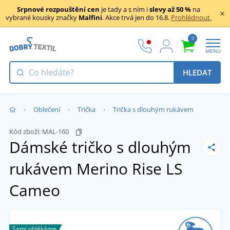
Srpnové rozpouštění cen
je tady a s ním i
slevy až 50 %
na
vybrané kousky značky
Malfini
. Akce trvá jen do 16.8.
Prohlédnout.
0
MENU
HLEDAT
Oblečení
Trička
Trička s dlouhým rukávem
Kód zboží:
MAL-160
Dámské tričko s dlouhým
rukávem Merino Rise LS
Cameo
Sami oblékáme