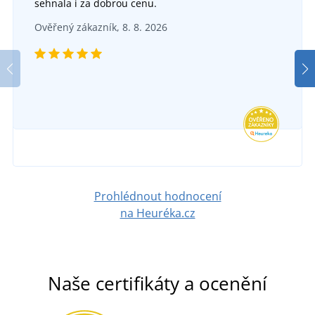
sehnala i za dobrou cenu.
Dámské tričko Merino Rise
Páns
Ověřený zákazník, 8. 8. 2026
Dámské funkční spodky REWARD
SKLADEM
v úterý 11. 8.
u vás
DO 5 DNŮ
1 210 Kč
v pondělí 17. 8.
u vás
DETAIL
267 Kč
DETAIL
Prohlédnout hodnocení
na Heuréka.cz
Naše certifikáty a ocenění