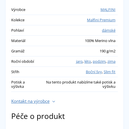
Nekouše a to mám citlivou pleť. Perfektně
Výrobce
MALFINI
funkční. Krásně hřeje a přitom nejsem
nabalená jako cibule. Doporučuji.
Kolekce
Malfini Premium
přidáno 23.10.2025
Pohlaví
dámské
Materiál
100% Merino vlna
Gramáž
190 g/m2
Roční období
jaro
,
léto
,
podzim
,
zima
Střih
Boční švy
,
Slim fit
Potisk a
Na tento produkt nabízíme také potisk a
výšivka
výšivku
Kontakt na výrobce
Péče o produkt