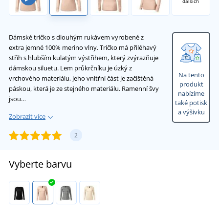
dalších
Dámské tričko s dlouhým rukávem vyrobené z
extra jemné 100% merino vlny. Tričko má přiléhavý
střih s hlubším kulatým výstřihem, který zvýrazňuje
dámskou siluetu. Lem průkrčníku je úzký z
Na tento
vrchového materiálu, jeho vnitřní část je začištěná
produkt
páskou, která je ze stejného materiálu. Ramenní švy
nabízíme
jsou…
také potisk
a výšivku
Zobrazit více
2
Vyberte barvu