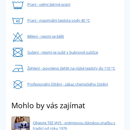
Praní - velmi šetrné praní
Praní - maximální teplota vody 40 °C
Bělení - nesmí se bělit
Sušení - nesmí se sušit v bubnové sušičce
Žehlení - povoleno žehlit na nízké teploty do 110 °C
Profesionální čištění - zákaz chemického čistění
Mohlo by vás zajímat
Objevte TEE JAYS - prémiovou dánskou značku s
tradicí od roku 1976