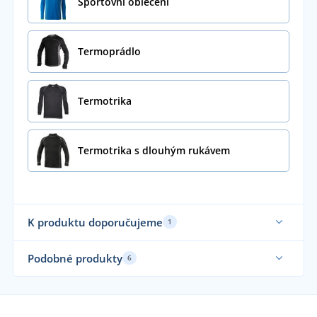
Sportovní oblečení
Termoprádlo
Termotrika
Termotrika s dlouhým rukávem
K produktu doporučujeme
1
Funkční
Podobné produkty
6
Funkční
Sa