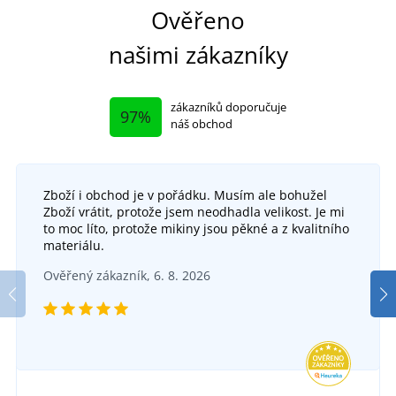
Ověřeno
našimi zákazníky
zákazníků doporučuje
97%
náš obchod
Zboží i obchod je v pořádku. Musím ale bohužel
Funkční merino spodky NAVI
Zboží vrátit, protože jsem neodhadla velikost. Je mi
to moc líto, protože mikiny jsou pěkné a z kvalitního
DO 5 DNŮ
materiálu.
v pondělí 17. 8.
u vás
Pánské funkční tričko s dlouhým rukávem
Ověřený zákazník, 6. 8. 2026
ACTIVE
990 Kč
DO 5 DNŮ
v pondělí 17. 8.
u vás
DETAIL
193 Kč