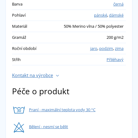
Barva
černá
Pohlaví
pánské
,
dámské
Materiál
50% Merino vlna / 50% polyester
Gramáž
200 g/m2
Roční období
jaro
,
podzim
,
zima
Střih
Přiléhavý
Kontakt na výrobce
Péče o produkt
Praní - maximální teplota vody 30 °C
Bělení - nesmí se bělit