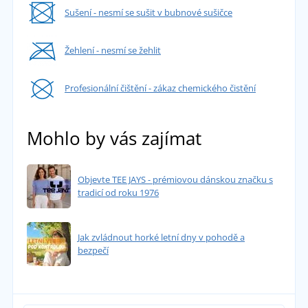
Sušení - nesmí se sušit v bubnové sušičce
Žehlení - nesmí se žehlit
Profesionální čištění - zákaz chemického čistění
Mohlo by vás zajímat
Objevte TEE JAYS - prémiovou dánskou značku s
tradicí od roku 1976
Jak zvládnout horké letní dny v pohodě a
bezpečí