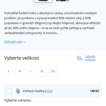
Pohodlné funkční triko s dlouhými rukávy a kontrastním modrým
prošitím. Je vyrobeno z vysoce kvalitní 50% merino vlny a 50%
polyesteru v gramáži 200g/m2 (vynikající hřejivost, absorpce vlhkosti
až do 30% svého objemu - ta se ve vlně rychle zahřeje a nechladí,
antibakteriální schopnosti). K tomuto…
Zobrazit více
Tabulka
Vyberte velikost
velikostí
S
M
L
XL
2XL
Voňavá visačka (
info
)
+39 Kč
Vyberte variantu