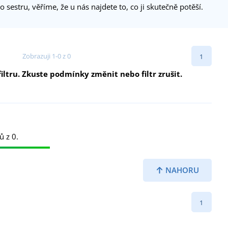
estru, věříme, že u nás najdete to, co ji skutečně potěší.
Zobrazuji 1-0 z 0
1
ltru. Zkuste podmínky změnit nebo filtr zrušit.
ů z 0.
NAHORU
1