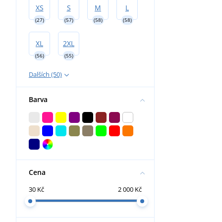
XS
S
M
L
(27)
(57)
(58)
(58)
XL
2XL
(56)
(55)
Dalších (50)
Barva
Cena
30 Kč
2 000 Kč