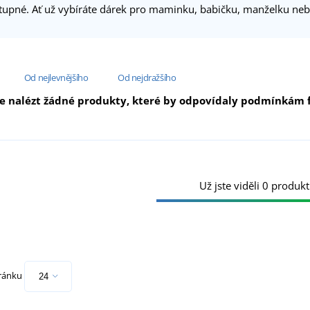
upné. Ať už vybíráte dárek pro maminku, babičku, manželku nebo s
Od nejlevnějšího
Od nejdražšího
e nalézt žádné produkty, které by odpovídaly podmínkám fi
Už jste viděli 0 produkt
tránku