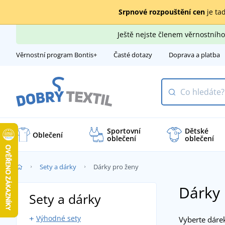
Srpnové rozpouštění cen
je tad
Ještě nejste členem věrnostní
Věrnostní program Bontis+
Časté dotazy
Doprava a platba
Sportovní
Dětské
Oblečení
oblečení
oblečení
Sety a dárky
Dárky pro ženy
Dárky 
Sety a dárky
Výhodné sety
Vyberte dárek