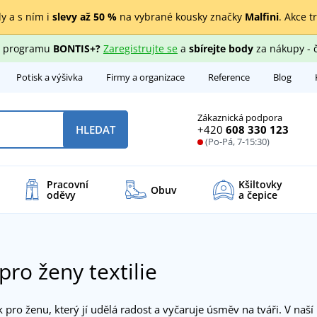
y a s ním i
slevy až 50 %
na vybrané kousky značky
Malfini
. Akce t
ho programu
BONTIS+?
Zaregistrujte se
a
sbírejte body
za nákupy - 
Potisk a výšivka
Firmy a organizace
Reference
Blog
Zákaznická podpora
+420
608 330 123
HLEDAT
(Po-Pá, 7-15:30)
Pracovní
Kšiltovky
Obuv
oděvy
a čepice
pro ženy textilie
 pro ženu, který jí udělá radost a vyčaruje úsměv na tváři. V naší 