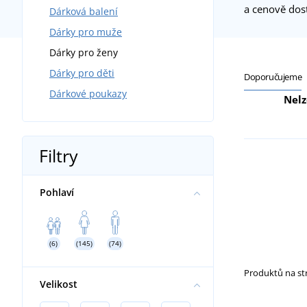
a cenově dost
Dárková balení
Sety triček
Dárky pro muže
Sety ponožek
Dárky pro ženy
Módní sety
Dárky pro děti
Sety do domácnosti
Doporučujeme
Dárkové poukazy
Nelz
Filtry
Pohlaví
(6)
(145)
(74)
Produktů na s
Velikost