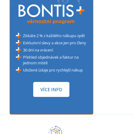
Získáte 2 % z každého nákupu zpět
Exkluzivní slevy a akce jen pro členy
30 dní na vrácení
Přehled objednávek a faktur na
jednom místě
Uložené údaje pro rychlejší nákup
VÍCE INFO