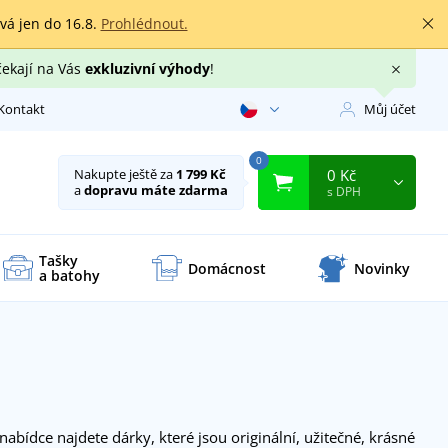
rvá jen do 16.8.
Prohlédnout.
čekají na Vás
exkluzivní výhody
!
Kontakt
Můj účet
0
0 Kč
Nakupte ještě za
1 799 Kč
a
dopravu máte zdarma
s DPH
Tašky
Domácnost
Novinky
a batohy
nabídce najdete dárky, které jsou originální, užitečné, krásné