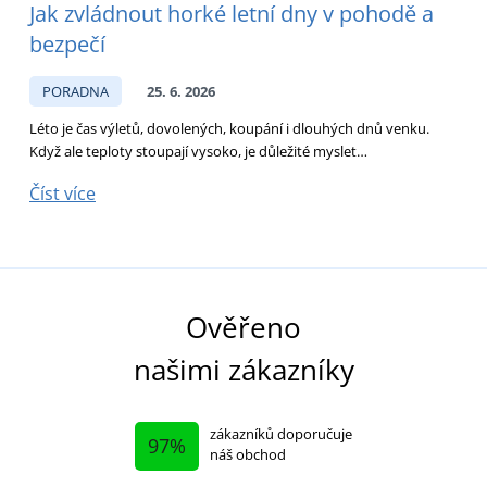
Jak zvládnout horké letní dny v pohodě a
bezpečí
s
PORADNA
25. 6. 2026
Léto je čas výletů, dovolených, koupání i dlouhých dnů venku.
C
Když ale teploty stoupají vysoko, je důležité myslet…
s
Číst více
Č
Ověřeno
našimi zákazníky
zákazníků doporučuje
97%
náš obchod