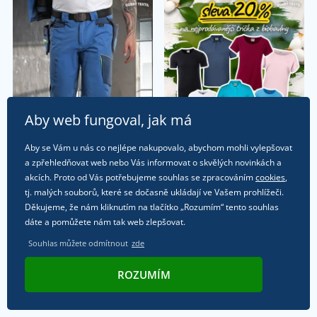
Aby web fungoval, jak má
Aby se Vám u nás co nejlépe nakupovalo, abychom mohli vylepšovat
a zpřehledňovat web nebo Vás informovat o skvělých novinkách a
Sledujte náš Instagram
akcích. Proto od Vás potřebujeme souhlas se zpracováním
cookies
,
@dobrytextil
tj. malých souborů, které se dočasně ukládají ve Vašem prohlížeči.
Děkujeme, že nám kliknutím na tlačítko „Rozumím“ tento souhlas
dáte a pomůžete nám tak web zlepšovat.
Souhlas můžete odmítnout
zde
Sledujte náš Facebook
dobrytextil
ROZUMÍM