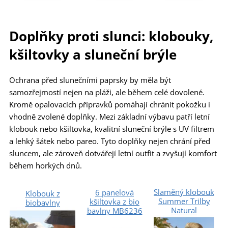
Doplňky proti slunci: klobouky,
kšiltovky a sluneční brýle
Ochrana před slunečními paprsky by měla být
samozřejmostí nejen na pláži, ale během celé dovolené.
Kromě opalovacích přípravků pomáhají chránit pokožku i
vhodně zvolené doplňky. Mezi základní výbavu patří letní
klobouk nebo kšiltovka, kvalitní sluneční brýle s UV filtrem
a lehký šátek nebo pareo. Tyto doplňky nejen chrání před
sluncem, ale zároveň dotvářejí letní outfit a zvyšují komfort
během horkých dnů.
Slaměný klobouk
6 panelová
Klobouk z
Summer Trilby
kšiltovka z bio
biobavlny
Natural
bavlny MB6236