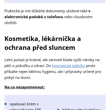
Praktické je mít důležité dokumenty uložené také
v
elektronické podobě v telefonu
nebo cloudovém
úložišti.
Kosmetika, lékárnička a
ochrana před sluncem
Letní počasí je krásné, ale zároveň klade vyšší nároky na
péči o pokožku a zdraví. Do
kosmetické taštičky
proto
přibalte nejen běžnou hygienu, ale i přípravky určené pro
pobyt na slunci.
Na co nezapomenout:
opalovací krém s
odpovídajícím SPF
hřeben nebo kartáč na