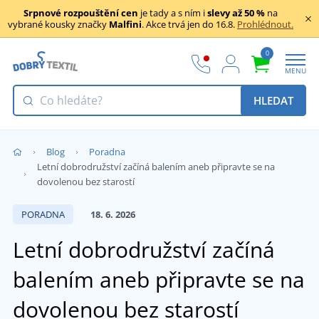
Srpnové rozpouštění cen
je tady a s ním i
slevy až 50 %
na
vybrané kousky značky
Malfini
. Akce trvá jen do 16.8.
Prohlédnout.
0
MENU
HLEDAT
Blog
Poradna
Letní dobrodružství začíná balením aneb připravte se na
dovolenou bez starostí
PORADNA
18. 6. 2026
Letní dobrodružství začíná
balením aneb připravte se na
dovolenou bez starostí