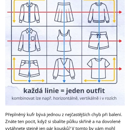
Přeplněný kufr bývá jednou z nejčastějších chyb při balení.
Znáte ten pocit, když si sbalíte půlku skříně a na dovolené
vytáhnete stejně jen pár kousků? V tomto by vám mohl