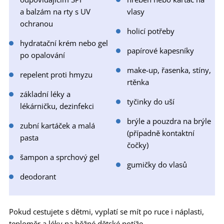
a balzám na rty s UV
vlasy
ochranou
holicí potřeby
hydratační krém nebo gel
papírové kapesníky
po opalování
make-up, řasenka, stíny,
repelent proti hmyzu
rtěnka
základní léky a
tyčinky do uší
lékárničku, dezinfekci
brýle a pouzdra na brýle
zubní kartáček a malá
(případně kontaktní
pasta
čočky)
šampon a sprchový gel
gumičky do vlasů
deodorant
Pokud cestujete s dětmi, vyplatí se mít po ruce i náplasti,
teploměr a léky na běžné dětské potíže.