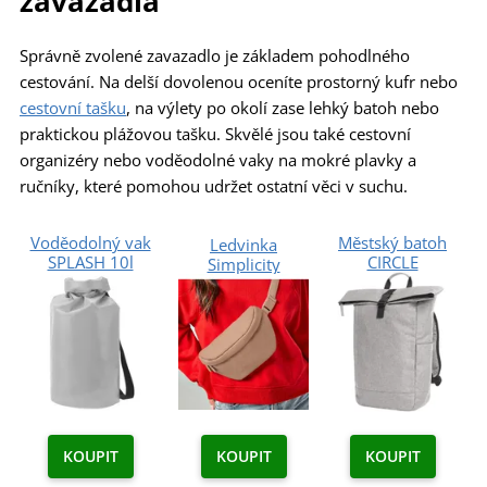
zavazadla
Správně zvolené zavazadlo je základem pohodlného
cestování. Na delší dovolenou oceníte prostorný kufr nebo
cestovní tašku
, na výlety po okolí zase lehký batoh nebo
praktickou plážovou tašku. Skvělé jsou také cestovní
organizéry nebo voděodolné vaky na mokré plavky a
ručníky, které pomohou udržet ostatní věci v suchu.
Voděodolný vak
Městský batoh
Ledvinka
SPLASH 10l
CIRCLE
Simplicity
KOUPIT
KOUPIT
KOUPIT