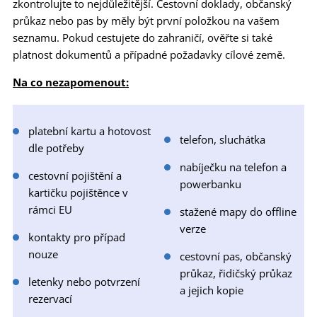
zkontrolujte to nejdůležitější. Cestovní doklady, občanský
průkaz nebo pas by měly být první položkou na vašem
seznamu. Pokud cestujete do zahraničí, ověřte si také
platnost dokumentů a případné požadavky cílové země.
Na co nezapomenout:
platební kartu a hotovost
telefon, sluchátka
dle potřeby
nabíječku na telefon a
cestovní pojištění a
powerbanku
kartičku pojištěnce v
rámci EU
stažené mapy do offline
verze
kontakty pro případ
nouze
cestovní pas, občanský
průkaz, řidičský průkaz
letenky nebo potvrzení
a jejich kopie
rezervací