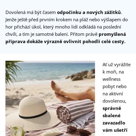
Dovolená má být časem
odpočinku a nových zážitků
.
Jenže ještě před prvním krokem na pláž nebo výšlapem do
hor přichází úkol, který mnoho lidí odkládá na poslední
chvíli, a tím je samotné balení. Přitom právě
promyšlená
příprava dokáže výrazně ovlivnit pohodlí celé cesty.
Ať už vyrážíte
k moři, na
wellness
pobyt nebo
na aktivní
dovolenou,
správně
sbalené
zavazadlo
vám ušetří