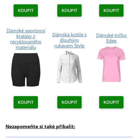
KOUPIT
KOUPIT
KOUPIT
Dámské sportovní
Dámská košile s
Dámské tričko
kraťasy z
dlouhým
Edge
recyklovaného
rukávem Style
materiálu
KOUPIT
KOUPIT
KOUPIT
Nezapomeňte si také přibalit: