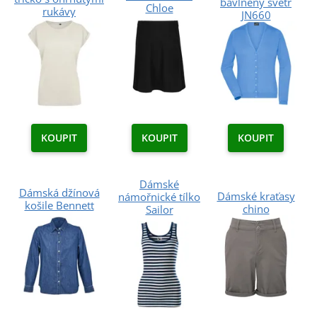
bavlněný svetr
Chloe
rukávy
JN660
KOUPIT
KOUPIT
KOUPIT
Dámské
Dámská džínová
Dámské kraťasy
námořnické tílko
košile Bennett
chino
Sailor