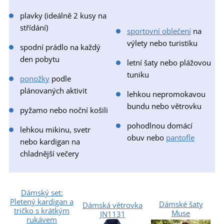
plavky (ideálně 2 kusy na
střídání)
sportovní oblečení
na
výlety nebo turistiku
spodní prádlo na každý
den pobytu
letní šaty nebo plážovou
tuniku
ponožky
podle
plánovaných aktivit
lehkou nepromokavou
bundu nebo větrovku
pyžamo nebo noční košili
pohodlnou domácí
lehkou mikinu, svetr
obuv nebo
pantofle
nebo kardigan na
chladnější večery
Dámský set:
Pletený kardigan a
Dámské šaty
Dámská větrovka
tričko s krátkým
Muse
JN1131
rukávem