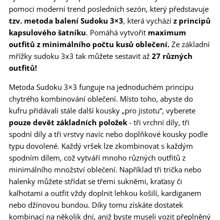
pomoci moderní trend posledních sezón, který představuje
tzv. metoda balení Sudoku 3×3
, která vychází
z principů
kapsulového šatníku
. Pomáhá vytvořit
maximum
outfitů z minimálního počtu kusů oblečení.
Ze základní
mřížky sudoku 3x3 tak můžete sestavit až
27 různých
outfitů!
Metoda Sudoku 3×3 funguje na jednoduchém principu
chytrého kombinování oblečení. Místo toho, abyste do
kufru přidávali stále další kousky „pro jistotu“, vyberete
pouze devět základních položek
- tři vrchní díly, tři
spodní díly a tři vrstvy navíc nebo doplňkové kousky podle
typu dovolené. Každý vršek lze zkombinovat s každým
spodním dílem, což vytváří mnoho různých outfitů z
minimálního množství oblečení. Například tři trička nebo
halenky můžete střídat se třemi sukněmi, kraťasy či
kalhotami a outfit vždy doplnit lehkou košilí, kardiganem
nebo džínovou bundou. Díky tomu získáte dostatek
kombinací na několik dní, aniž byste museli vozit přeplněný