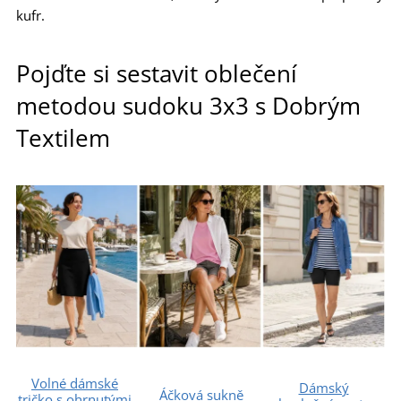
kufr.
Pojďte si sestavit oblečení
metodou sudoku 3x3 s Dobrým
Textilem
Volné dámské
Dámský
Áčková sukně
tričko s ohrnutými