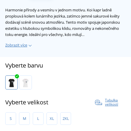
Harmonie přírody a vesmíru v jednom motivu. Koi kapr ladně
proplouvá kolem lunárního jezírka, zatímco jemné sakurové květy
dodávají scéně snovou atmosféru. Tento motiv spojuje japonskou
estetiku s hlubokou symbolikou klidu, rovnováhy a nekonečného
toku energie. Ideální pro všechny, kdo milují…
Zobrazit více
Vyberte barvu
Tabulka
Vyberte velikost
velikostí
S
M
L
XL
2XL