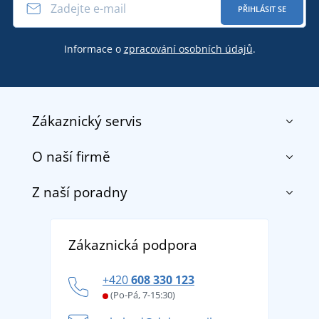
PŘIHLÁSIT SE
Informace o
zpracování osobních údajů
.
Zákaznický servis
O naší firmě
Kontakt
Obchodní podmínky
Z naší poradny
O nás
Doprava a platba
Reference
Vrácení zboží a reklamace
Objevte TEE JAYS - prémiovou dánskou značku s
DobrýTextil pro firmy a organizace
Zákaznická podpora
Potisk a výšivka
tradicí od roku 1976
Blog
Zásady ochrany osobních údajů
Jak zvládnout horké letní dny v pohodě a bezpečí
+420
608 330 123
Affiliate
Věrnostní program BONTIS +
Letní dobrodružství začíná balením aneb připravte
(Po-Pá, 7-15:30)
Kariéra
se na dovolenou bez starostí