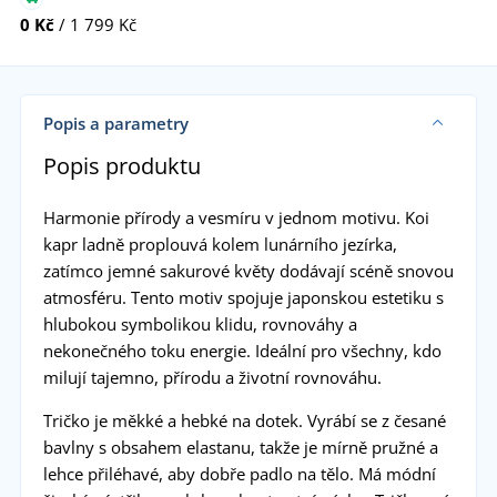
0 Kč
/ 1 799 Kč
Popis a parametry
Popis produktu
Harmonie přírody a vesmíru v jednom motivu. Koi
kapr ladně proplouvá kolem lunárního jezírka,
zatímco jemné sakurové květy dodávají scéně snovou
atmosféru. Tento motiv spojuje japonskou estetiku s
hlubokou symbolikou klidu, rovnováhy a
nekonečného toku energie. Ideální pro všechny, kdo
milují tajemno, přírodu a životní rovnováhu.
Tričko je měkké a hebké na dotek. Vyrábí se z česané
bavlny s obsahem elastanu, takže je mírně pružné a
lehce přiléhavé, aby dobře padlo na tělo. Má módní