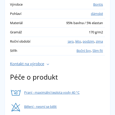
Výrobce
Bontis
Pohlaví
dámské
Materiál
95% bavlna / 5% elastan
Gramáž
170 g/m2
Roční období
jaro
,
léto
,
podzim
,
zima
Střih
Boční švy
,
Slim fit
Kontakt na výrobce
Péče o produkt
Praní - maximální teplota vody 40 °C
Bělení - nesmí se bělit