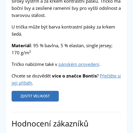
široký výstřih a za krkem kontrastní pásku. Tričko má
boční švy a zesílené ramenní švy pro vyšší odolnost a
tvarovou stálost.
U trička může být barva kontrastní pásky za krkem
šedá.
Materiál
: 95 % bavlna, 5 % elastan, single jersey;
2
170 g/m
Tričko nabízíme také v
pánském provedení
.
Chcete se dozvědět
více o značce Bontis
?
Přečtěte si
její příběh
.
ZJISTIT VELIKOST
Hodnocení zákazníků