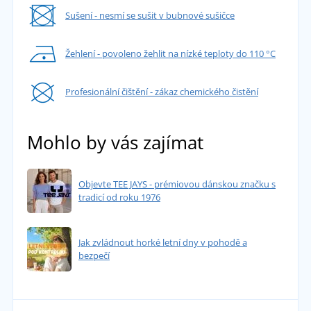
Sušení - nesmí se sušit v bubnové sušičce
Žehlení - povoleno žehlit na nízké teploty do 110 °C
Profesionální čištění - zákaz chemického čistění
Mohlo by vás zajímat
Objevte TEE JAYS - prémiovou dánskou značku s
tradicí od roku 1976
Jak zvládnout horké letní dny v pohodě a
bezpečí