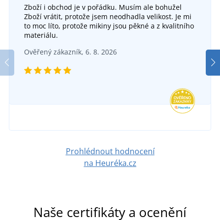
Zboží i obchod je v pořádku. Musím ale bohužel
Zboží vrátit, protože jsem neodhadla velikost. Je mi
to moc líto, protože mikiny jsou pěkné a z kvalitního
materiálu.
Dámské tričko CUBES
Ověřený zákazník, 6. 8. 2026
DO 3-4 DNŮ
ve čtvrtek 13. 8.
u vás
370 Kč
DETAIL
Prohlédnout hodnocení
na Heuréka.cz
Naše certifikáty a ocenění