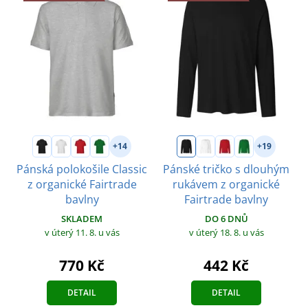
+14
+19
Pánská polokošile Classic
Pánské tričko s dlouhým
z organické Fairtrade
rukávem z organické
bavlny
Fairtrade bavlny
SKLADEM
DO 6 DNŮ
v úterý 11. 8.
u vás
v úterý 18. 8.
u vás
770 Kč
442 Kč
DETAIL
DETAIL