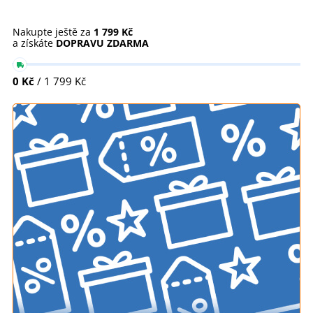
Nakupte ještě za
1 799 Kč
a získáte
DOPRAVU ZDARMA
0 Kč
/ 1 799 Kč