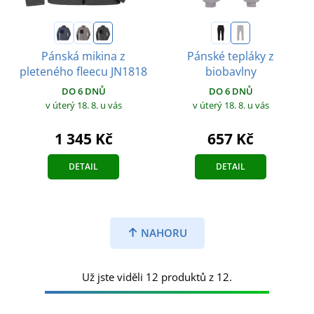
Pánská mikina z
Pánské tepláky z
pleteného fleecu JN1818
biobavlny
DO 6 DNŮ
DO 6 DNŮ
v úterý 18. 8.
u vás
v úterý 18. 8.
u vás
1 345 Kč
657 Kč
DETAIL
DETAIL
NAHORU
Už jste viděli 12 produktů z 12.