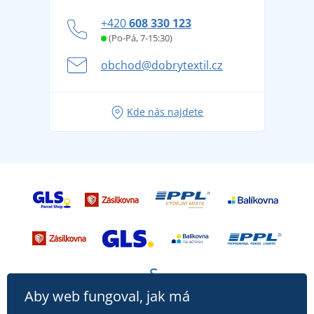
Blog
Zásady ochrany osobních údajů
Jak zvládnout horké letní dny v pohodě a bezpečí
+420
608 330 123
Affiliate
Věrnostní program BONTIS +
Letní dobrodružství začíná balením aneb připravte
(Po-Pá, 7-15:30)
Kariéra
se na dovolenou bez starostí
obchod@dobrytextil.cz
Tipy na svěží outfity pro pohodové léto
Oblíbené tričko City v hlavní roli: outfity pro každou
Kde nás najdete
příležitost!
Aby web fungoval, jak má