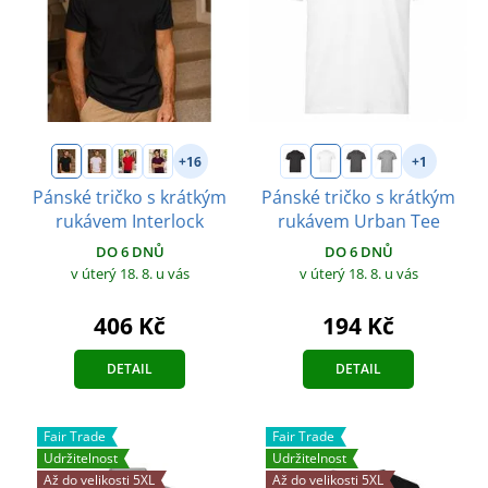
+16
+1
Pánské tričko s krátkým
Pánské tričko s krátkým
rukávem Interlock
rukávem Urban Tee
DO 6 DNŮ
DO 6 DNŮ
v úterý 18. 8.
u vás
v úterý 18. 8.
u vás
406 Kč
194 Kč
DETAIL
DETAIL
Fair Trade
Fair Trade
Udržitelnost
Udržitelnost
Až do velikosti 5XL
Až do velikosti 5XL