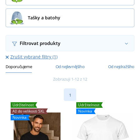
Tašky a batohy
Filtrovat produkty
Zrušit vybrané filtry (1)
Doporučujeme
Od nejlevnějšího
Od nejdražšího
Zobrazuji 1-12 z 12
1
Udržitelnost
Udržitelnost
Až do velikosti 5XL
Novinka
Novinka