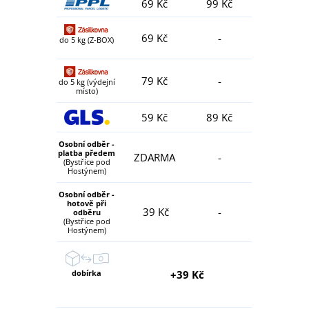
69 Kč
99 Kč
69 Kč
-
do 5 kg (Z-BOX)
79 Kč
-
do 5 kg (výdejní
místo)
59 Kč
89 Kč
Osobní odběr -
platba předem
ZDARMA
-
(Bystřice pod
Hostýnem)
Osobní odběr -
hotově při
39 Kč
-
odběru
(Bystřice pod
Hostýnem)
dobírka
+39 Kč