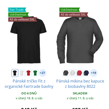
Fair Trade
Udržitelnost
Udržitelnost
Až do velikosti 5XL
Až do velikosti 5XL
+27
+19
Pánské tričko Fit z
Pánská mikina bez kapuce
organické Fairtrade bavlny
z biobavlny 8022
DO 6 DNŮ
SKLADEM
v úterý 18. 8.
u vás
v úterý 11. 8.
u vás