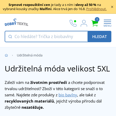
Srpnové rozpouštění cen
je tady a s ním i
slevy až 50 %
na
vybrané kousky značky
Malfini
. Akce trvá jen do 16.8.
Prohlédnout.
0
MENU
HLEDAT
Udržitelná móda
Udržitelná móda velikost 5XL
Záleží vám na
životním prostředí
a chcete podporovat
trvalou udržitelnost? Zboží v této kategorii se snaží o to
samé. Najdete zde produkty z
bio bavlny
, ale také z
recyklovaných materiálů
, jejichž výroba přírodu dál
zbytečně
nezatěžuje.