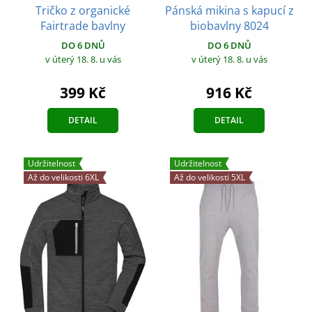
Tričko z organické
Pánská mikina s kapucí z
Fairtrade bavlny
biobavlny 8024
DO 6 DNŮ
DO 6 DNŮ
v úterý 18. 8.
u vás
v úterý 18. 8.
u vás
399 Kč
916 Kč
DETAIL
DETAIL
Udržitelnost
Udržitelnost
Až do velikosti 6XL
Až do velikosti 5XL