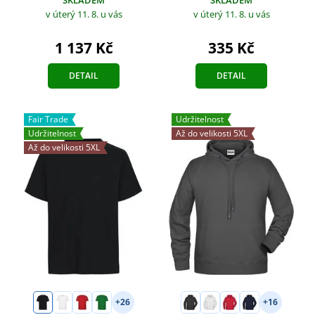
v úterý 11. 8.
u vás
v úterý 11. 8.
u vás
335 Kč
1 137 Kč
DETAIL
DETAIL
Fair Trade
Udržitelnost
Udržitelnost
Až do velikosti 5XL
Až do velikosti 5XL
+26
+16