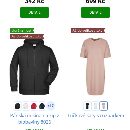
342 Kč
699 Kč
DETAIL
DETAIL
Udržitelnost
Až do velikosti 5XL
Až do velikosti 5XL
+17
Pánská mikina na zip z
Tričkové šaty s rozparkem
biobavlny 8026
SKLADEM
SKLADEM