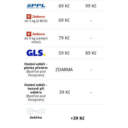
69 Kč
99 Kč
69 Kč
-
do 5 kg (Z-BOX)
79 Kč
-
do 5 kg (výdejní
místo)
59 Kč
89 Kč
Osobní odběr -
platba předem
ZDARMA
-
(Bystřice pod
Hostýnem)
Osobní odběr -
hotově při
39 Kč
-
odběru
(Bystřice pod
Hostýnem)
dobírka
+39 Kč