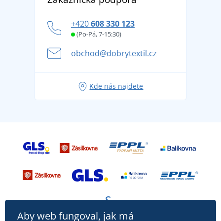
tradicí od roku 1976
Blog
Zásady ochrany osobních údajů
Jak zvládnout horké letní dny v pohodě a bezpečí
+420
608 330 123
Affiliate
Věrnostní program BONTIS +
Letní dobrodružství začíná balením aneb připravte
(Po-Pá, 7-15:30)
Kariéra
se na dovolenou bez starostí
obchod@dobrytextil.cz
Tipy na svěží outfity pro pohodové léto
Oblíbené tričko City v hlavní roli: outfity pro každou
Kde nás najdete
příležitost!
Aby web fungoval, jak má