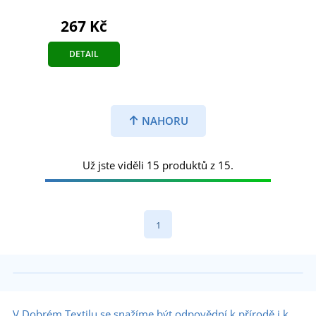
267 Kč
DETAIL
NAHORU
Už jste viděli 15 produktů z 15.
1
V Dobrém Textilu se snažíme být odpovědní k přírodě i k