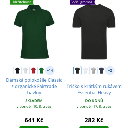
Udržitelnost
Vyšší gramáž
+14
+2
Dámská polokošile Classic
z organické Fairtrade
Tričko s krátkým rukávem
bavlny
Essential Heavy
SKLADEM
DO 6 DNŮ
v pondělí 10. 8.
u vás
v pondělí 17. 8.
u vás
641 Kč
282 Kč