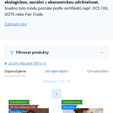
ekologickou, sociální
a
ekonomickou udržitelnost.
Snadno tuto módu poznáte podle certifikátů např. OCS 100,
GOTS nebo Fair Trade.
Zobrazit více
Filtrovat produkty
Zrušit vybrané filtry (1)
Doporučujeme
Od nejlevnějšího
Od nejdražšího
Zobrazuji 1-15 z 15
1
Udržitelnost
Udržitelnost
Až do velikosti 5XL
Novinka
Novinka