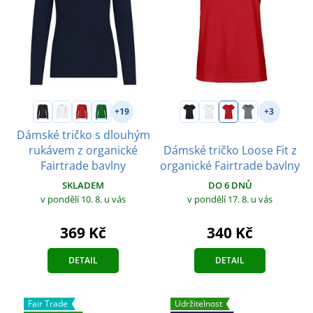
+19
+3
Dámské tričko s dlouhým
rukávem z organické
Dámské tričko Loose Fit z
Fairtrade bavlny
organické Fairtrade bavlny
SKLADEM
DO 6 DNŮ
v pondělí 10. 8.
u vás
v pondělí 17. 8.
u vás
369 Kč
340 Kč
DETAIL
DETAIL
Fair Trade
Udržitelnost