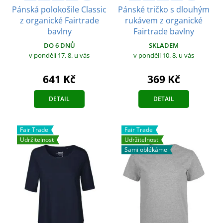
Pánská polokošile Classic
Pánské tričko s dlouhým
z organické Fairtrade
rukávem z organické
bavlny
Fairtrade bavlny
DO 6 DNŮ
SKLADEM
v pondělí 17. 8.
u vás
v pondělí 10. 8.
u vás
641 Kč
369 Kč
DETAIL
DETAIL
Fair Trade
Fair Trade
Udržitelnost
Udržitelnost
Sami oblékáme