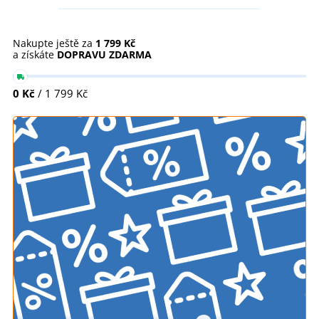
Nakupte ještě za
1 799 Kč
a získáte
DOPRAVU ZDARMA
0 Kč
/ 1 799 Kč