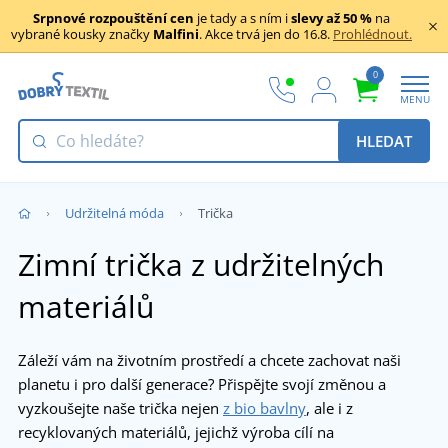
Srpnové rozpouštění cen
je tady a s ním i
slevy až 50 %
na
vybrané kousky značky
Malfini
. Akce trvá jen do 16.8.
Prohlédnout.
0
MENU
HLEDAT
Udržitelná móda
Trička
Zimní trička z udržitelných
materiálů
Záleží vám na životním prostředí a chcete zachovat naši
planetu i pro další generace? Přispějte svojí změnou a
vyzkoušejte naše trička nejen
z bio bavlny
, ale i z
recyklovaných materiálů, jejichž výroba cílí na