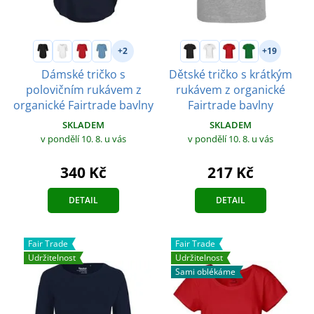
+2
+19
Dámské tričko s
Dětské tričko s krátkým
polovičním rukávem z
rukávem z organické
organické Fairtrade bavlny
Fairtrade bavlny
SKLADEM
SKLADEM
v pondělí 10. 8.
u vás
v pondělí 10. 8.
u vás
340 Kč
217 Kč
DETAIL
DETAIL
Fair Trade
Fair Trade
Udržitelnost
Udržitelnost
Sami oblékáme