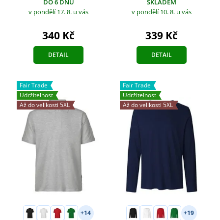
DO 6 DNŮ
SKLADEM
v pondělí 17. 8.
u vás
v pondělí 10. 8.
u vás
340 Kč
339 Kč
DETAIL
DETAIL
Fair Trade
Fair Trade
Udržitelnost
Udržitelnost
Až do velikosti 5XL
Až do velikosti 5XL
+14
+19