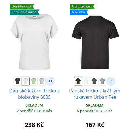
Udržitelnost
Udržitelnost
Sami oblékáme
Novinka
+1
+1
Dámské ležérní tričko z
Pánské tričko s krátkým
biobavlny 8005
rukávem Urban Tee
SKLADEM
SKLADEM
v pondělí 10. 8.
u vás
v pondělí 10. 8.
u vás
238 Kč
167 Kč