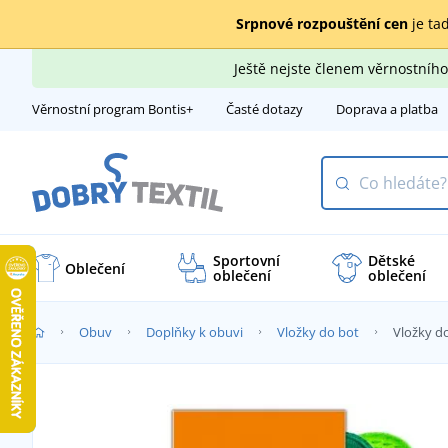
Srpnové rozpouštění cen
je tad
Ještě nejste členem věrnostní
Věrnostní program Bontis+
Časté dotazy
Doprava a platba
Sportovní
Dětské
Oblečení
oblečení
oblečení
Obuv
Doplňky k obuvi
Vložky do bot
Vložky d