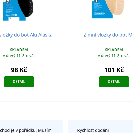
vložky do bot Alu Alaska
Zimní vložky do bot M
SKLADEM
SKLADEM
v úterý 11. 8.
u vás
v úterý 11. 8.
u vás
98 Kč
101 Kč
DETAIL
DETAIL
bchod je v pořádku. Musím
Rychlost dodáni