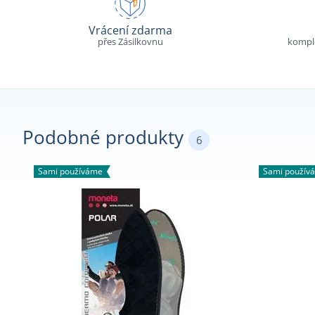
Vrácení zdarma
přes Zásilkovnu
komple
Podobné produkty
6
Sami používáme
Sami použív