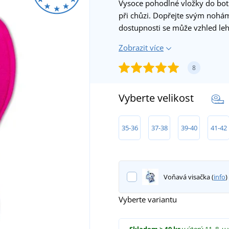
Vysoce pohodlné vložky do bot
při chůzi. Dopřejte svým nohám
dostupnosti se může vzhled lehc
Zobrazit více
8
Vyberte velikost
35-36
37-38
39-40
41-42
Voňavá visačka (
info
)
Vyberte variantu