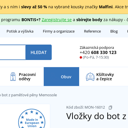
y a s ním i
slevy až 50 %
na vybrané kousky značky
Malfini
. Akce t
ho programu
BONTIS+?
Zaregistrujte se
a
sbírejte body
za nákupy - 
Potisk a výšivka
Firmy a organizace
Reference
Blog
Zákaznická podpora
+420
608 330 123
HLEDAT
(Po-Pá, 7-15:30)
Pracovní
Kšiltovky
Obuv
oděvy
a čepice
o bot z paměťové pěny Memosole
Kód zboží:
MON-16012
Vložky do bot