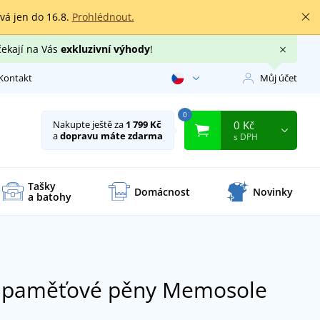
rvá jen do 16.8.
Prohlédnout.
čekají na Vás
exkluzivní výhody
!
Kontakt
Můj účet
0
0 Kč
Nakupte ještě za
1 799 Kč
a
dopravu máte zdarma
s DPH
Tašky
Domácnost
Novinky
a batohy
 z paměťové pěny Memosole