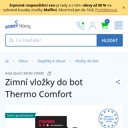
Srpnové rozpouštění cen
je tady a s ním i
slevy až 50 %
na
vybrané kousky značky
Malfini
. Akce trvá jen do 16.8.
Prohlédnout.
0
MENU
HLEDAT
Obuv
Doplňky k obuvi
Vložky do bot
Kód zboží:
MON-19005
Zimní vložky do bot
Thermo Comfort
Sami používáme