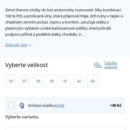
Zimní thermo vložky do bot anatomicky tvarované. Díky kombinaci
100 % PES a prošívané vlny, která příjemně hřeje, drží nohy v teple i v
chladném zimním počasí. Oporu a komfort, zaručuje stélka s
plastovým výliskem a také karbosanové srdíčko, které přináší
podporu příčné a podélné stélky chodidla. V…
Zobrazit více
Tabulka
Vyberte velikost
velikostí
35
37
38
39
41
42
43
Voňavá visačka (
info
)
+39 Kč
Vyberte variantu