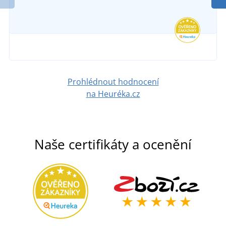
1 424 Kč
v pátek 7. 8.
u vás
DETAIL
295 Kč
DETAIL
Prohlédnout hodnocení
na Heuréka.cz
Naše certifikáty a ocenění