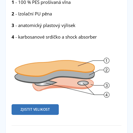
1
- 100 % PES prošívaná vlna
2
- Izolační PU pěna
3
- anatomický plastový výlisek
4
- karbosanové srdíčko a shock absorber
ZJISTIT VELIKOST