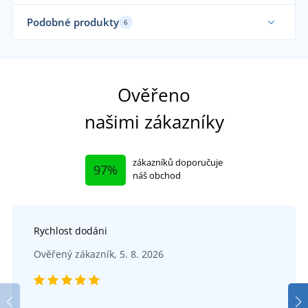
Podobné produkty
6
Sami používáme
Ověřeno
našimi zákazníky
zákazníků doporučuje
97%
náš obchod
Rychlost dodáni
Farmářky s kožíškem GRAND WINTER
Ko
Ověřený zákazník, 5. 8. 2026
Ortopedické vložky Relax
V
DO 5 DNŮ
ve čtvrtek 13. 8.
u vás
SKLADEM