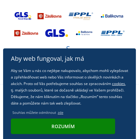
Aby web fungoval, jak má
Aby se Vám u nás co nejlépe nakupovalo, abychom mohli vylepšovat
a zpřehledňovat web nebo Vás informovat o skvělých novinkách a
akcích. Proto od Vás potřebujeme souhlas se zpracováním
cookies
,
tj. malých souborů, které se dočasně ukládají ve Vašem prohlížeči.
Děkujeme, že nám kliknutím na tlačítko „Rozumím“ tento souhlas
Sledujte nás na sociálních sítích
dáte a pomůžete nám tak web zlepšovat.
Souhlas můžete odmítnout
zde
ROZUMÍM
© 2011 - 2026, Dual Trade s.r.o. | Technicky zajišťuje
Simplia.cz
.