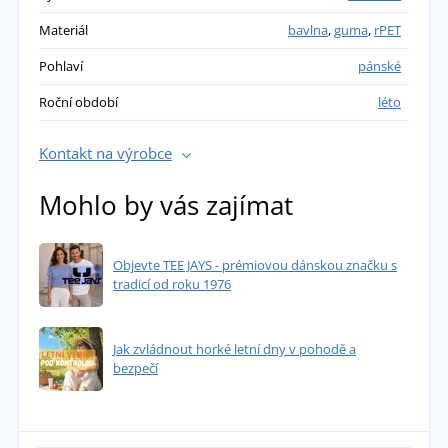
Materiál
bavlna
,
guma
,
rPET
Pohlaví
pánské
Roční období
léto
Kontakt na výrobce
Mohlo by vás zajímat
Objevte TEE JAYS - prémiovou dánskou značku s
tradicí od roku 1976
Jak zvládnout horké letní dny v pohodě a
bezpečí