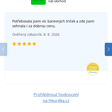
náš obchod
Potřebovala jsem víc barevných triček a zde jsem
Dámské žabky Gumbies Cairns
sehnala i za dobrou cenu.
SKLADEM
Ověřený zákazník, 8. 8. 2026
v úterý 11. 8.
u vás
Pánské žabky Gumbies Islander
985 Kč
SKLADEM
v úterý 11. 8.
u vás
DETAIL
879 Kč
DETAIL
Prohlédnout hodnocení
na Heuréka.cz