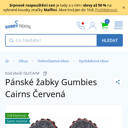
Srpnové rozpouštění cen
je tady a s ním i
slevy až 50 %
na
vybrané kousky značky
Malfini
. Akce trvá jen do 16.8.
Prohlédnout.
0
MENU
HLEDAT
Obuv
Volnočasová obuv
Vycházková obuv
Kód zboží:
GU/CA/M
Pánské žabky Gumbies
Cairns
Červená
Udržitelnost
Sami nosíme