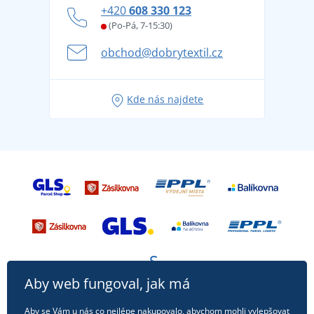
Jak zvládnout horké letní dny v pohodě a bezpečí
+420
608 330 123
Affiliate
Věrnostní program BONTIS +
Letní dobrodružství začíná balením aneb připravte
(Po-Pá, 7-15:30)
Kariéra
se na dovolenou bez starostí
obchod@dobrytextil.cz
Tipy na svěží outfity pro pohodové léto
Oblíbené tričko City v hlavní roli: outfity pro každou
Kde nás najdete
příležitost!
Aby web fungoval, jak má
Aby se Vám u nás co nejlépe nakupovalo, abychom mohli vylepšovat