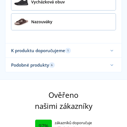
Vycházková obuv
Nazouváky
K produktu doporučujeme
1
Udržitelnost
Podobné produkty
6
Udržitelnost
Udr
Sami nosíme
Ověřeno
našimi zákazníky
zákazníků doporučuje
97%