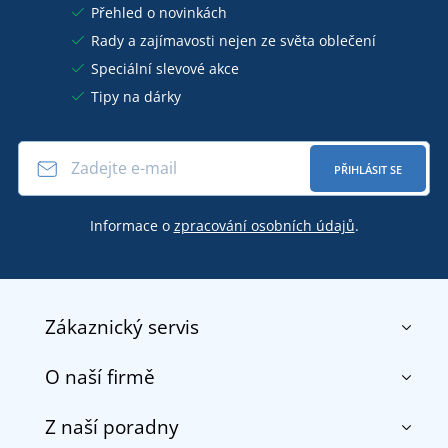
Přehled o novinkách
Rady a zajímavosti nejen ze světa oblečení
Speciální slevové akce
Tipy na dárky
PŘIHLÁSIT SE
Informace o
zpracování osobních údajů
.
Zákaznický servis
O naší firmě
Kontakt
Obchodní podmínky
Z naší poradny
O nás
Doprava a platba