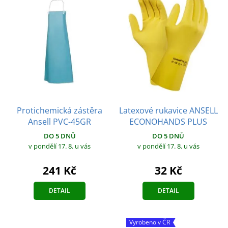
Protichemická zástěra
Latexové rukavice ANSELL
Ansell PVC-45GR
ECONOHANDS PLUS
DO 5 DNŮ
DO 5 DNŮ
v pondělí 17. 8.
u vás
v pondělí 17. 8.
u vás
241 Kč
32 Kč
DETAIL
DETAIL
Vyrobeno v ČR