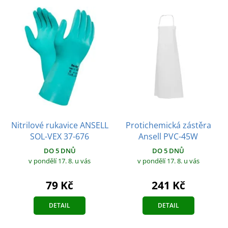
Nitrilové rukavice ANSELL
Protichemická zástěra
SOL-VEX 37-676
Ansell PVC-45W
DO 5 DNŮ
DO 5 DNŮ
v pondělí 17. 8.
u vás
v pondělí 17. 8.
u vás
79 Kč
241 Kč
DETAIL
DETAIL