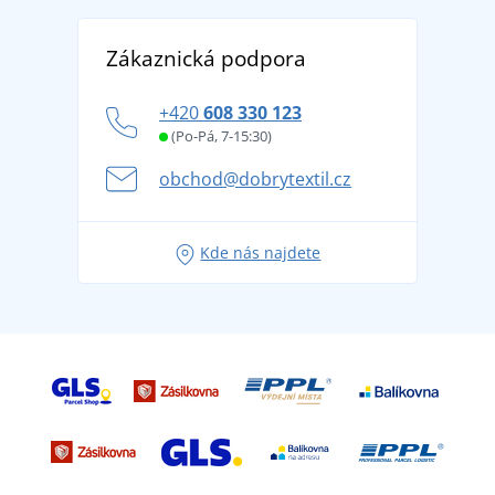
Reference
Vrácení zboží a reklamace
Objevte TEE JAYS - prémiovou dánskou značku s
DobrýTextil pro firmy a organizace
Zákaznická podpora
Potisk a výšivka
tradicí od roku 1976
Blog
Zásady ochrany osobních údajů
Jak zvládnout horké letní dny v pohodě a bezpečí
+420
608 330 123
Affiliate
Věrnostní program BONTIS +
Letní dobrodružství začíná balením aneb připravte
(Po-Pá, 7-15:30)
Kariéra
se na dovolenou bez starostí
obchod@dobrytextil.cz
Tipy na svěží outfity pro pohodové léto
Oblíbené tričko City v hlavní roli: outfity pro každou
Kde nás najdete
příležitost!