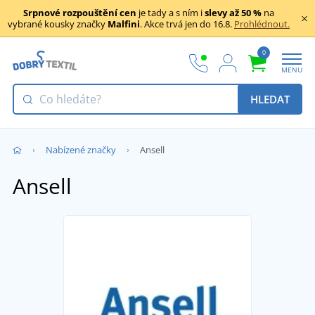
Srpnové rozpouštění cen
je tady a s ním i
slevy až 50 %
na
vybrané kousky značky
Malfini
. Akce trvá jen do 16.8.
Prohlédnout.
0
MENU
HLEDAT
Nabízené značky
Ansell
Ansell