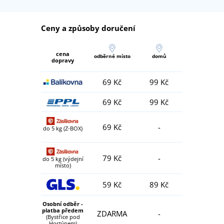
Ceny a způsoby doručení
cena
odběrné místo
domů
dopravy
69 Kč
99 Kč
69 Kč
99 Kč
69 Kč
-
do 5 kg (Z-BOX)
79 Kč
-
do 5 kg (výdejní
místo)
59 Kč
89 Kč
Osobní odběr -
platba předem
ZDARMA
-
(Bystřice pod
Hostýnem)