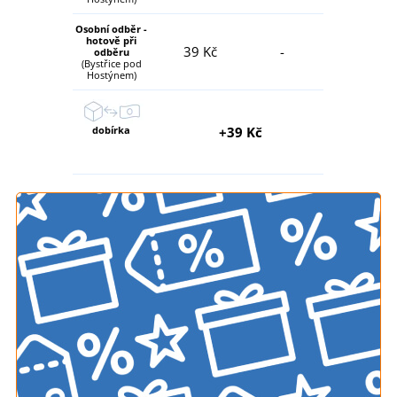
Osobní odběr -
hotově při
39 Kč
-
odběru
(Bystřice pod
Hostýnem)
dobírka
+39 Kč