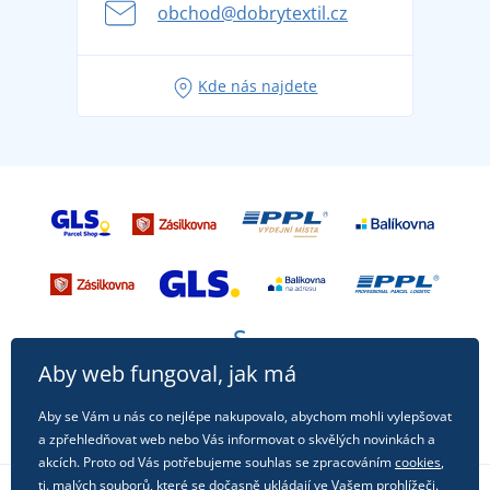
se na dovolenou bez starostí
obchod@dobrytextil.cz
Tipy na svěží outfity pro pohodové léto
Oblíbené tričko City v hlavní roli: outfity pro každou
Kde nás najdete
příležitost!
Aby web fungoval, jak má
Aby se Vám u nás co nejlépe nakupovalo, abychom mohli vylepšovat
a zpřehledňovat web nebo Vás informovat o skvělých novinkách a
akcích. Proto od Vás potřebujeme souhlas se zpracováním
cookies
,
tj. malých souborů, které se dočasně ukládají ve Vašem prohlížeči.