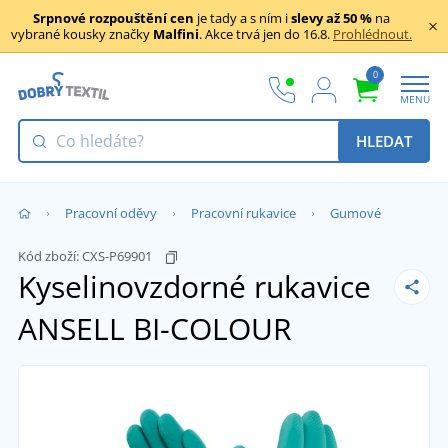
Srpnové rozpouštění cen
je tady a s ním i
slevy až 50 %
na
vybrané kousky značky
Malfini
. Akce trvá jen do 16.8.
Prohlédnout.
0
MENU
HLEDAT
Pracovní oděvy
Pracovní rukavice
Gumové
Kód zboží:
CXS-P69901
Kyselinovzdorné rukavice
ANSELL BI-COLOUR