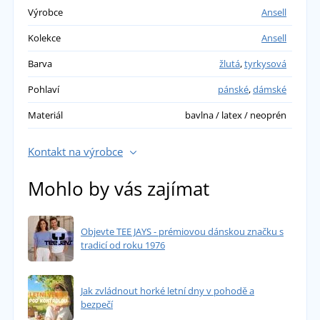
Výrobce
Ansell
Kolekce
Ansell
Barva
žlutá
,
tyrkysová
Pohlaví
pánské
,
dámské
Materiál
bavlna / latex / neoprén
Kontakt na výrobce
Mohlo by vás zajímat
Objevte TEE JAYS - prémiovou dánskou značku s
tradicí od roku 1976
Jak zvládnout horké letní dny v pohodě a
bezpečí