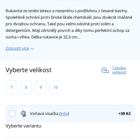
Rukavice ze směsi latexu a neoprénu s podšívkou z česané bavlny.
Spolehlivě ochrání proti široké škále chemikálií. Jsou dvakrát máčené
pro dvojitou ochranu. Také jsou velmi odolné proti solím a
detergentům. Mají zdrsnělý povrch a díky tomu perfektní úchop za
sucha i vlhka. Délka rukavice je 32,3 cm…
Zobrazit více
Tabulka
Vyberte velikost
velikostí
7
8
9
10
Voňavá visačka (
info
)
+39 Kč
Vyberte variantu