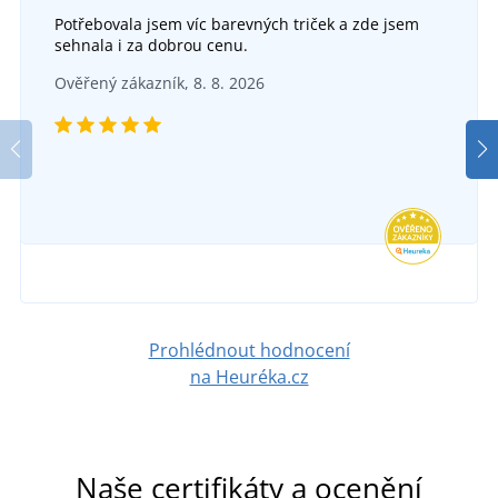
Potřebovala jsem víc barevných triček a zde jsem
sehnala i za dobrou cenu.
Latexové rukavice ANSELL ECONOHANDS PLUS
Ověřený zákazník, 8. 8. 2026
DO 5 DNŮ
v pondělí 17. 8.
u vás
32 Kč
DETAIL
Prohlédnout hodnocení
na Heuréka.cz
Naše certifikáty a ocenění