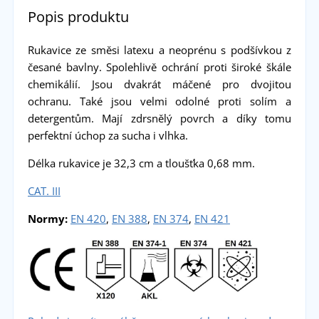
Popis produktu
Rukavice ze směsi latexu a neoprénu s podšívkou z
česané bavlny. Spolehlivě ochrání proti široké škále
chemikálií. Jsou dvakrát máčené pro dvojitou
ochranu. Také jsou velmi odolné proti solím a
detergentům. Mají zdrsnělý povrch a díky tomu
perfektní úchop za sucha i vlhka.
Délka rukavice je 32,3 cm a tloušťka 0,68 mm.
CAT. III
Normy:
EN 420
,
EN 388
,
EN 374
,
EN 421