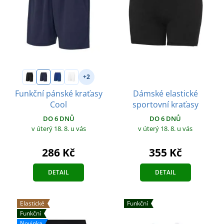
+2
Dámské elastické
Funkční pánské kraťasy
sportovní kraťasy
Cool
DO 6 DNŮ
DO 6 DNŮ
v úterý 18. 8.
u vás
v úterý 18. 8.
u vás
355 Kč
286 Kč
DETAIL
DETAIL
Elastické
Funkční
Funkční
Novinka