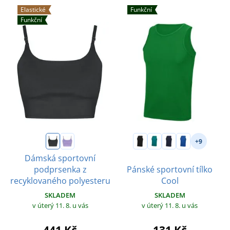
Elastické
Funkční
Funkční
+9
Dámská sportovní
podprsenka z
Pánské sportovní tílko
recyklovaného polyesteru
Cool
SKLADEM
SKLADEM
v úterý 11. 8.
u vás
v úterý 11. 8.
u vás