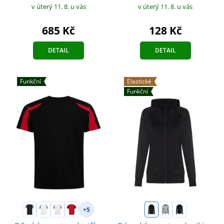
v úterý 11. 8.
u vás
v úterý 11. 8.
u vás
685 Kč
128 Kč
DETAIL
DETAIL
Funkční
Elastické
Funkční
+5