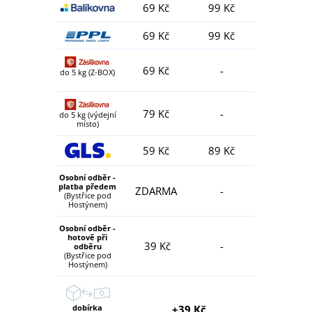
69 Kč
99 Kč
69 Kč
99 Kč
69 Kč
-
do 5 kg (Z-BOX)
79 Kč
-
do 5 kg (výdejní
místo)
59 Kč
89 Kč
Osobní odběr -
platba předem
ZDARMA
-
(Bystřice pod
Hostýnem)
Osobní odběr -
hotově při
39 Kč
-
odběru
(Bystřice pod
Hostýnem)
dobírka
+39 Kč