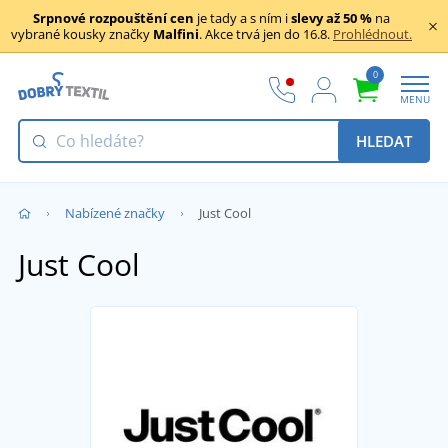
Srpnové rozpouštění cen
je tady a s ním i
slevy až 50 %
na
vybrané kousky značky
Malfini
. Akce trvá jen do 16.8.
Prohlédnout.
0
MENU
HLEDAT
Nabízené značky
Just Cool
Just Cool