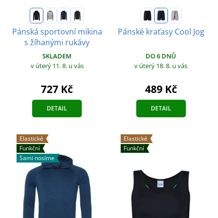
Pánská sportovní mikina
Pánské kraťasy Cool Jog
s žíhanými rukávy
DO 6 DNŮ
SKLADEM
v úterý 18. 8.
u vás
v úterý 11. 8.
u vás
489 Kč
727 Kč
DETAIL
DETAIL
Elastické
Elastické
Funkční
Funkční
Sami nosíme