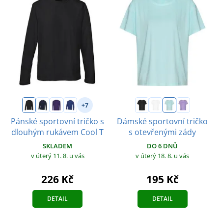
+7
Pánské sportovní tričko s
Dámské sportovní tričko
dlouhým rukávem Cool T
s otevřenými zády
SKLADEM
DO 6 DNŮ
v úterý 11. 8.
u vás
v úterý 18. 8.
u vás
226 Kč
195 Kč
DETAIL
DETAIL