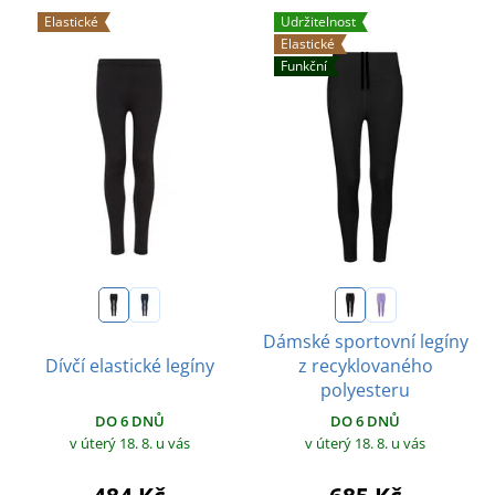
Elastické
Udržitelnost
Elastické
Funkční
Dámské sportovní legíny
Dívčí elastické legíny
z recyklovaného
polyesteru
DO 6 DNŮ
DO 6 DNŮ
v úterý 18. 8.
u vás
v úterý 18. 8.
u vás