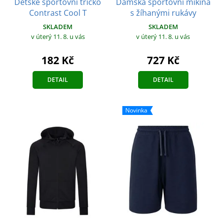
Dětské sportovní tričko
Dámská sportovní mikina
Contrast Cool T
s žíhanými rukávy
SKLADEM
SKLADEM
v úterý 11. 8.
u vás
v úterý 11. 8.
u vás
182 Kč
727 Kč
DETAIL
DETAIL
Novinka