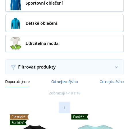
Sportovní oblečení
Dětské oblečení
Udržitelná móda
Filtrovat produkty
Doporučujeme
Od nejlevnějšího
Od nejdražšího
Zobrazuji 1-18 z 18
1
Elastické
Funkční
Funkční