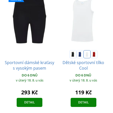
Sportovní dámské kraťasy
Dětské sportovní tílko
s vysokým pasem
Cool
DO 6 DNŮ
DO 6 DNŮ
v úterý 18. 8.
u vás
v úterý 18. 8.
u vás
293 Kč
119 Kč
DETAIL
DETAIL