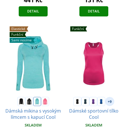
441 Kč
131 Kč
DETAIL
DETAIL
Elastické
Funkční
Funkční
Sami nosíme
+9
Dámská mikina s vysokým
Dámské sportovní tílko
límcem s kapucí Cool
Cool
SKLADEM
SKLADEM