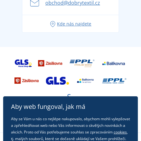
obchod@dobrytextil.cz
Tipy na svěží outfity pro pohodové léto
Oblíbené tričko City v hlavní roli: outfity pro každou
Kde nás najdete
příležitost!
Aby web fungoval, jak má
Aby se Vám u nás co nejlépe nakupovalo, abychom mohli vylepšovat
a zpřehledňovat web nebo Vás informovat o skvělých novinkách a
akcích. Proto od Vás potřebujeme souhlas se zpracováním
cookies
,
tj. malých souborů, které se dočasně ukládají ve Vašem prohlížeči.