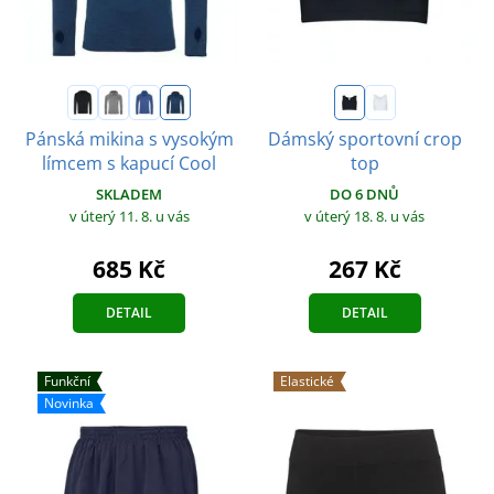
Pánská mikina s vysokým
Dámský sportovní crop
límcem s kapucí Cool
top
SKLADEM
DO 6 DNŮ
v úterý 11. 8.
u vás
v úterý 18. 8.
u vás
685 Kč
267 Kč
DETAIL
DETAIL
Funkční
Elastické
Novinka