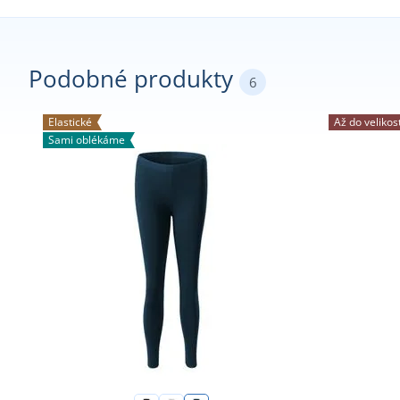
Podobné produkty
6
Elastické
Až do velikos
Sami oblékáme