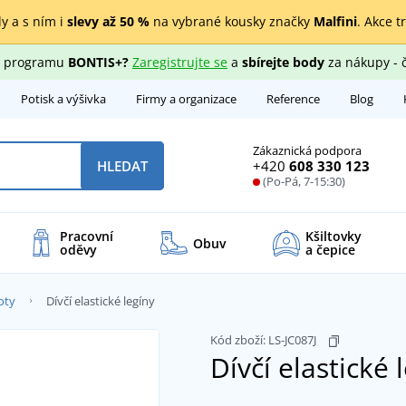
y a s ním i
slevy až 50 %
na vybrané kousky značky
Malfini
. Akce t
ho programu
BONTIS+?
Zaregistrujte se
a
sbírejte body
za nákupy - 
Potisk a výšivka
Firmy a organizace
Reference
Blog
Zákaznická podpora
+420
608 330 123
HLEDAT
(Po-Pá, 7-15:30)
Pracovní
Kšiltovky
Obuv
oděvy
a čepice
oty
Dívčí elastické legíny
Kód zboží:
LS-JC087J
Dívčí elastické 