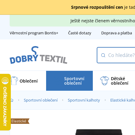
Srpnové rozpouštění cen
je tad
Ještě nejste členem věrnostní
Věrnostní program Bontis+
Časté dotazy
Doprava a platba
Sportovní
Dětské
Oblečení
oblečení
oblečení
Sportovní oblečení
Sportovní kalhoty
Elastické kalh
Elastické