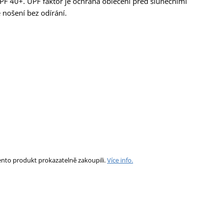
PF 40+. UPF faktor je ochrana oblečení před slunečními
 nošení bez odírání.
ento produkt prokazatelně zakoupili.
Více info.