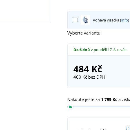
Voňavá visačka (
info
)
Vyberte variantu
Do 6 dnů
v pondělí 17. 8.
u vás
484 Kč
400 Kč
bez DPH
Nakupte ještě za
1 799 Kč
a získ