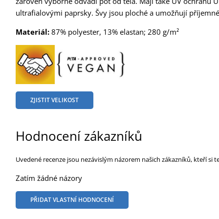
zároveň výborně odvádí pot od těla. Mají také UV ochranu U
ultrafialovými paprsky. Švy jsou ploché a umožňují příjemné
Materiál:
87% polyester, 13% elastan; 280 g/m²
ZJISTIT VELIKOST
Hodnocení zákazníků
Uvedené recenze jsou nezávislým názorem našich zákazníků, kteří si t
Zatím žádné názory
PŘIDAT VLASTNÍ HODNOCENÍ