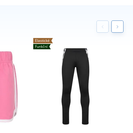
Elastické
Funkční