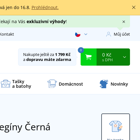
rvá jen do 16.8.
Prohlédnout.
čekají na Vás
exkluzivní výhody
!
Kontakt
Můj účet
0
0 Kč
Nakupte ještě za
1 799 Kč
a
dopravu máte zdarma
s DPH
Tašky
Domácnost
Novinky
a batohy
legíny
Černá