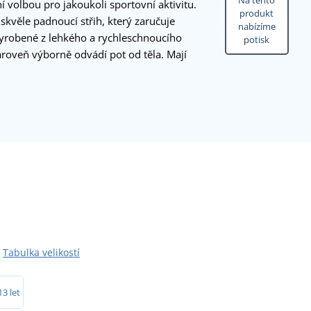
Na tento
lní volbou pro jakoukoli sportovní aktivitu.
produkt
skvěle padnoucí střih, který zaručuje
nabízíme
vyrobené z lehkého a rychleschnoucího
potisk
zároveň výborně odvádí pot od těla. Mají
Tabulka velikostí
13 let