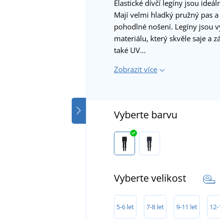
Elastické dívčí legíny jsou ideá
Mají velmi hladký pružný pas a 
pohodlné nošení. Legíny jsou 
materiálu, který skvěle saje a 
také UV…
Zobrazit více
Vyberte barvu
Vyberte velikost
5-6 let
7-8 let
9-11 let
12-