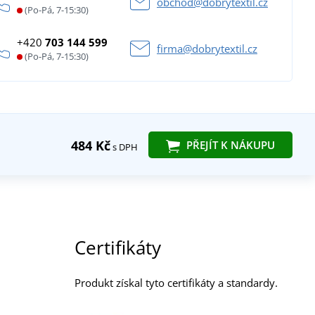
obchod@dobrytextil.cz
(Po-Pá, 7-15:30)
+420
703 144 599
firma@dobrytextil.cz
(Po-Pá, 7-15:30)
484 Kč
PŘEJÍT K NÁKUPU
s DPH
Certifikáty
Produkt získal tyto certifikáty a standardy.