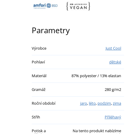
Parametry
Výrobce
Just Cool
Pohlaví
dětské
Materiál
87% polyester / 13% elastan
Gramáž
280 g/m2
Roční období
jaro
,
léto
,
podzim
,
zima
Střih
Přiléhavý
Potisk a
Na tento produkt nabízíme