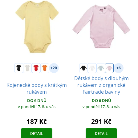
+20
+6
Dětské body s dlouhým
Kojenecké body s krátkým
rukávem z organické
rukávem
Fairtrade bavlny
DO 6 DNŮ
DO 6 DNŮ
v pondělí 17. 8.
u vás
v pondělí 17. 8.
u vás
187 Kč
291 Kč
DETAIL
DETAIL