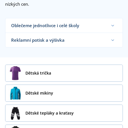
nízkých cen.
Oblečeme jednotlivce i celé školy
Dodáváme oblečení reklamním agenturám,
školkám, školám, táborům, dětským kroužkům i
Reklamní potisk a výšivka
koncovým zákazníkům již od 1 kusu.
Chci vědět více
Na námi dodávané dětské oblečení vám
natiskneme nebo vyšijeme motiv dle vašeho
přání.
Chci vědět více
Dětská trička
Dětské mikiny
Dětské tepláky a kraťasy