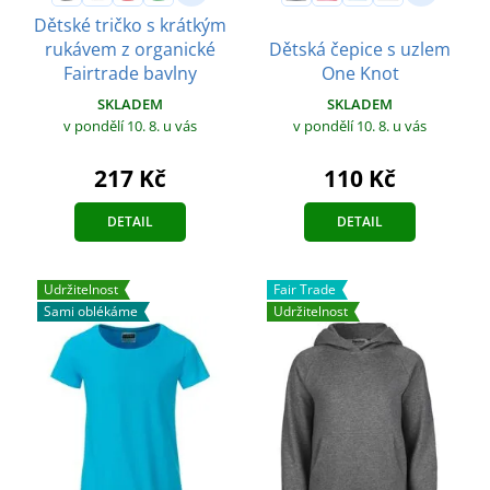
Dětské tričko s krátkým
rukávem z organické
Dětská čepice s uzlem
Fairtrade bavlny
One Knot
SKLADEM
SKLADEM
v pondělí 10. 8.
u vás
v pondělí 10. 8.
u vás
217 Kč
110 Kč
DETAIL
DETAIL
Udržitelnost
Fair Trade
Sami oblékáme
Udržitelnost