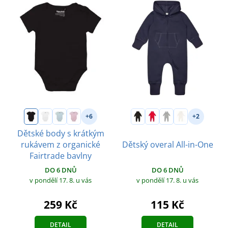
+6
+2
Dětské body s krátkým
rukávem z organické
Dětský overal All-in-One
Fairtrade bavlny
DO 6 DNŮ
DO 6 DNŮ
v pondělí 17. 8.
u vás
v pondělí 17. 8.
u vás
115 Kč
259 Kč
DETAIL
DETAIL