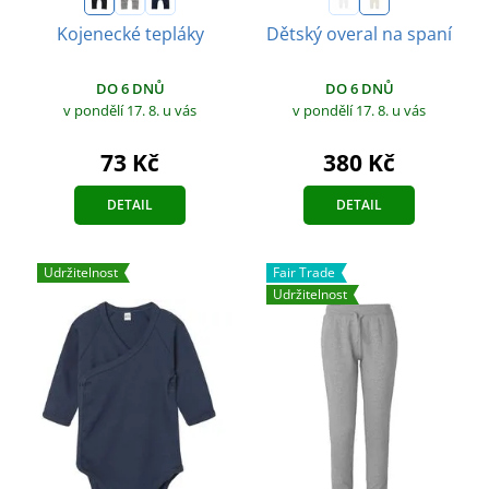
Kojenecké tepláky
Dětský overal na spaní
DO 6 DNŮ
DO 6 DNŮ
v pondělí 17. 8.
u vás
v pondělí 17. 8.
u vás
73 Kč
380 Kč
DETAIL
DETAIL
Udržitelnost
Fair Trade
Udržitelnost