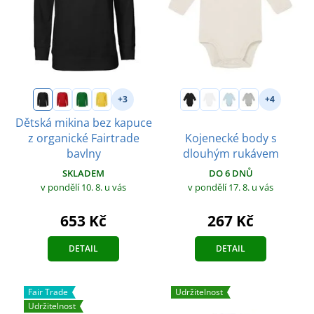
+3
+4
Dětská mikina bez kapuce
z organické Fairtrade
Kojenecké body s
bavlny
dlouhým rukávem
SKLADEM
DO 6 DNŮ
v pondělí 10. 8.
u vás
v pondělí 17. 8.
u vás
653 Kč
267 Kč
DETAIL
DETAIL
Fair Trade
Udržitelnost
Udržitelnost