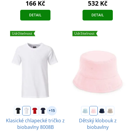
166 Kč
532 Kč
DETAIL
DETAIL
Udržitelnost
Udržitelnost
+15
Klasické chlapecké tričko z
Dětský klobouk z
biobavlny 8008B
biobavlny