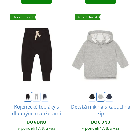
Udržitelnost
Udržitelnost
Kojenecké tepláky s
Dětská mikina s kapucí na
dlouhými manžetami
zip
DO 6 DNŮ
DO 6 DNŮ
v pondělí 17. 8.
u vás
v pondělí 17. 8.
u vás