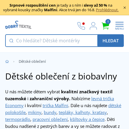
Srpnové rozpouštění cen
je tady a s ním i
slevy až 50 %
na
vybrané kousky značky
Malfini
. Akce trvá jen do 16.8.
Prohlédnout.
0
MENU
HLEDAT
Dětské oblečení
Dětské oblečení z biobavlny
U nás můžete dětem vybrat
kvalitní značkový textil
tuzemské
i
zahraniční výroby.
Nabízíme
levná trička
Economy
i kvalitní
trička Malfini
. Dále u nás najdete
dětské
polokošile
,
mikiny
,
bundy
,
tepláky, kalhoty, kraťasy
,
termoprádlo
,
pracovní oblečení
,
kšiltovky a čepice
. Děti
budou nadšené z pestrých barev a vy se můžete radovat z