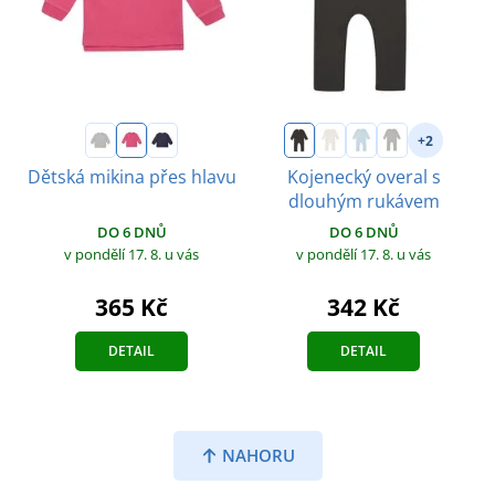
+2
Dětská mikina přes hlavu
Kojenecký overal s
dlouhým rukávem
DO 6 DNŮ
DO 6 DNŮ
v pondělí 17. 8.
u vás
v pondělí 17. 8.
u vás
365 Kč
342 Kč
DETAIL
DETAIL
NAHORU