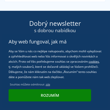
Dobrý newsletter
s dobrou nabídkou
Aby web fungoval, jak má
Aby se Vám u nás co nejlépe nakupovalo, abychom mohli vylepšovat
a zpřehledňovat web nebo Vás informovat o skvělých novinkách a
akcích. Proto od Vás potřebujeme souhlas se zpracováním
cookies
,
tj. malých souborů, které se dočasně ukládají ve Vašem prohlížeči.
Děkujeme, že nám kliknutím na tlačítko „Rozumím“ tento souhlas
dáte a pomůžete nám tak web zlepšovat.
Souhlas můžete odmítnout
zde
Přehled o novinkách
ROZUMÍM
Rady a zajímavosti nejen ze světa oblečení
Speciální slevové akce