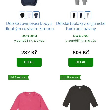
Dětské zavinovací body s
Dětské tepláky z organické
dlouhým rukávem Kimono
Fairtrade bavlny
DO 6 DNŮ
DO 6 DNŮ
v pondělí 17. 8.
u vás
v pondělí 17. 8.
u vás
282 Kč
803 Kč
DETAIL
DETAIL
Udržitelnost
Udržitelnost