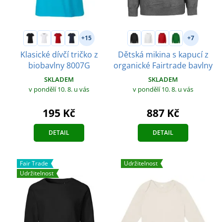
+15
+7
Klasické dívčí tričko z
Dětská mikina s kapucí z
biobavlny 8007G
organické Fairtrade bavlny
SKLADEM
SKLADEM
v pondělí 10. 8.
u vás
v pondělí 10. 8.
u vás
195 Kč
887 Kč
DETAIL
DETAIL
Fair Trade
Udržitelnost
Udržitelnost