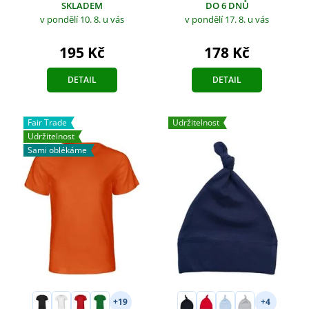
SKLADEM
DO 6 DNŮ
v pondělí 10. 8.
u vás
v pondělí 17. 8.
u vás
195 Kč
178 Kč
DETAIL
DETAIL
Fair Trade
Udržitelnost
Udržitelnost
Sami oblékáme
+19
+4