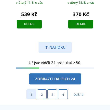
v úterý 11. 8.
u vás
v úterý 18. 8.
u vás
539 Kč
370 Kč
DETAIL
DETAIL
NAHORU
Už jste viděli 24 produktů z 80.
ZOBRAZIT DALŠÍCH 24
1
2
3
4
Další