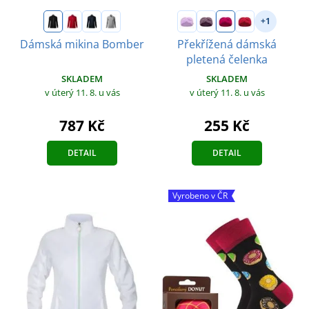
+1
Dámská mikina Bomber
Překřížená dámská
pletená čelenka
SKLADEM
SKLADEM
v úterý 11. 8.
u vás
v úterý 11. 8.
u vás
787 Kč
255 Kč
DETAIL
DETAIL
Vyrobeno v ČR