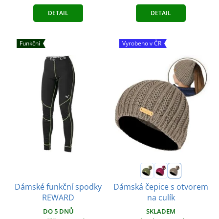
DETAIL
DETAIL
Funkční
Vyrobeno v ČR
Dámské funkční spodky
Dámská čepice s otvorem
REWARD
na culík
DO 5 DNŮ
SKLADEM