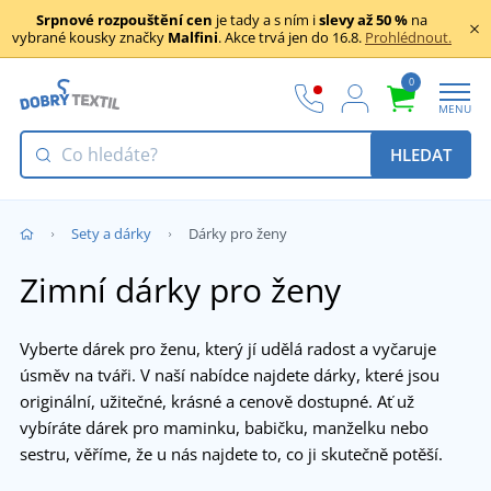
Srpnové rozpouštění cen
je tady a s ním i
slevy až 50 %
na
vybrané kousky značky
Malfini
. Akce trvá jen do 16.8.
Prohlédnout.
0
MENU
HLEDAT
Sety a dárky
Dárky pro ženy
Zimní dárky pro ženy
Vyberte dárek pro ženu, který jí udělá radost a vyčaruje
úsměv na tváři. V naší nabídce najdete dárky, které jsou
originální, užitečné, krásné a cenově dostupné. Ať už
vybíráte dárek pro maminku, babičku, manželku nebo
sestru, věříme, že u nás najdete to, co ji skutečně potěší.