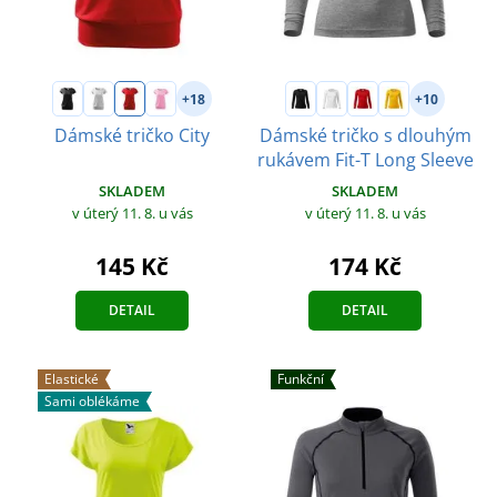
+18
+10
Dámské tričko City
Dámské tričko s dlouhým
rukávem Fit-T Long Sleeve
SKLADEM
SKLADEM
v úterý 11. 8.
u vás
v úterý 11. 8.
u vás
145 Kč
174 Kč
DETAIL
DETAIL
Elastické
Funkční
Sami oblékáme