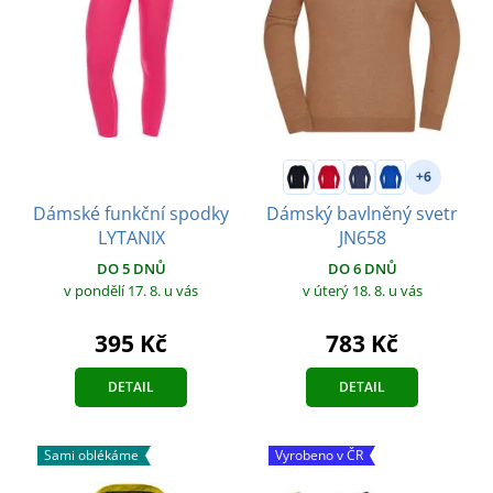
+6
Dámské funkční spodky
Dámský bavlněný svetr
LYTANIX
JN658
DO 5 DNŮ
DO 6 DNŮ
v pondělí 17. 8.
u vás
v úterý 18. 8.
u vás
395 Kč
783 Kč
DETAIL
DETAIL
Sami oblékáme
Vyrobeno v ČR