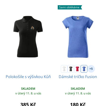
Sami oblékáme
+5
Polokošile s výšivkou Kůň
Dámské tričko Fusion
SKLADEM
SKLADEM
v úterý 11. 8.
u vás
v úterý 11. 8.
u vás
385 Kč
180 Kč