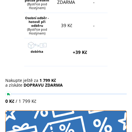
platba předem
ZDARMA
-
(Bystřice pod
Hostýnem)
Osobní odběr -
hotově při
39 Kč
-
odběru
(Bystřice pod
Hostýnem)
dobírka
+39 Kč
Nakupte ještě za
1 799 Kč
a získáte
DOPRAVU ZDARMA
0 Kč
/ 1 799 Kč