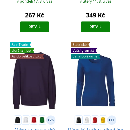
v pondělí 17. 8.
u vás
v úterý 11. 8.
u vás
267 Kč
349 Kč
DETAIL
DETAIL
Fair Trade
Elastické
Udržitelnost
Vyšší gramáž
Až do velikosti 5XL
Sami oblékáme
+26
+11
Mikina z organické
Dámské tričko s dlouhým