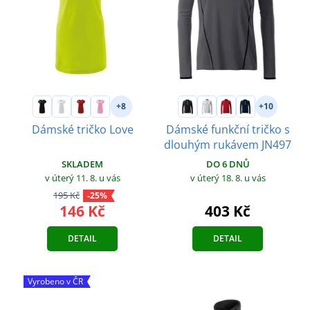
+8
+10
Dámské tričko Love
Dámské funkční tričko s
dlouhým rukávem JN497
SKLADEM
DO 6 DNŮ
v úterý 11. 8.
u vás
v úterý 18. 8.
u vás
195 Kč
-25%
146 Kč
403 Kč
DETAIL
DETAIL
Vyrobeno v ČR