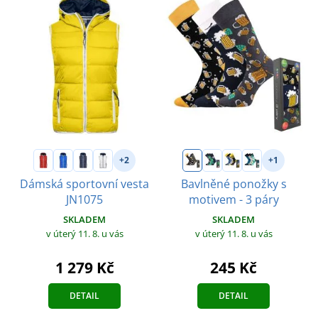
+2
+1
Dámská sportovní vesta
Bavlněné ponožky s
JN1075
motivem - 3 páry
SKLADEM
SKLADEM
v úterý 11. 8.
u vás
v úterý 11. 8.
u vás
1 279 Kč
245 Kč
DETAIL
DETAIL