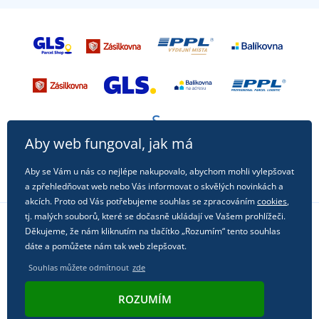
Aby web fungoval, jak má
Aby se Vám u nás co nejlépe nakupovalo, abychom mohli vylepšovat
a zpřehledňovat web nebo Vás informovat o skvělých novinkách a
akcích. Proto od Vás potřebujeme souhlas se zpracováním
cookies
,
tj. malých souborů, které se dočasně ukládají ve Vašem prohlížeči.
Děkujeme, že nám kliknutím na tlačítko „Rozumím“ tento souhlas
Sledujte nás na sociálních sítích
dáte a pomůžete nám tak web zlepšovat.
Souhlas můžete odmítnout
zde
ROZUMÍM
© 2011 - 2026, Dual Trade s.r.o. | Technicky zajišťuje
Simplia.cz
.