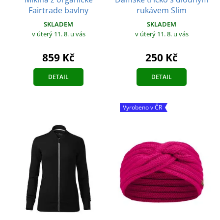
Fairtrade bavlny
rukávem Slim
SKLADEM
SKLADEM
v úterý 11. 8.
u vás
v úterý 11. 8.
u vás
859 Kč
250 Kč
DETAIL
DETAIL
Vyrobeno v ČR