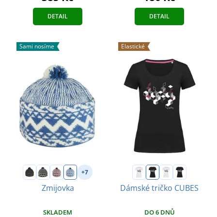
DETAIL
DETAIL
Sami nosíme
Elastické
+7
Zmijovka
Dámské tričko CUBES
SKLADEM
DO 6 DNŮ