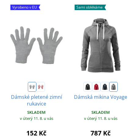
Vyrobeno v EU
Sami oblékáme
Dámské pletené zimní
Dámská mikina Voyage
rukavice
SKLADEM
SKLADEM
v úterý 11. 8.
u vás
v úterý 11. 8.
u vás
787 Kč
152 Kč