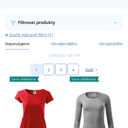
Filtrovat produkty
Zrušit vybrané filtry (1)
Doporučujeme
Od nejlevnějšího
Od nejdražšího
Zobrazuji 1-24 z 80
1
2
3
4
Další
Sami oblékáme
Sami oblékáme