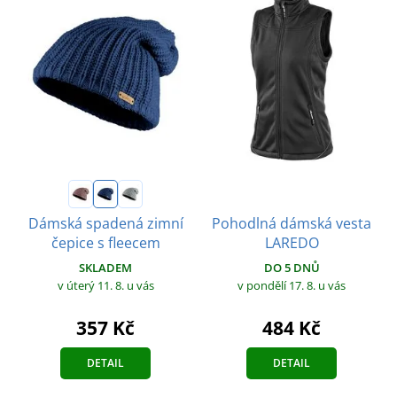
Pohodlná dámská vesta
Dámská spadená zimní
LAREDO
čepice s fleecem
DO 5 DNŮ
SKLADEM
v pondělí 17. 8.
u vás
v úterý 11. 8.
u vás
484 Kč
357 Kč
DETAIL
DETAIL