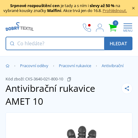
Srpnové rozpouštění cen
je tady a s ním i
slevy až 50 %
na
vybrané kousky značky
Malfini
. Akce trvá jen do 16.8.
Prohlédnout.
0
MENU
HLEDAT
Pracovní oděvy
Pracovní rukavice
Antivibrační
Kód zboží:
CXS-3640-021-800-10
Antivibrační rukavice
AMET
10