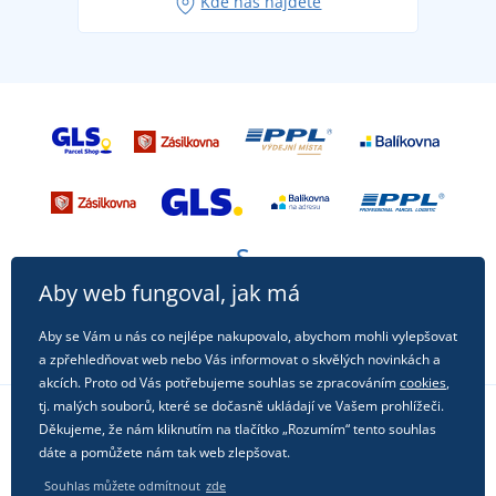
Kde nás najdete
příležitost!
Aby web fungoval, jak má
Aby se Vám u nás co nejlépe nakupovalo, abychom mohli vylepšovat
a zpřehledňovat web nebo Vás informovat o skvělých novinkách a
akcích. Proto od Vás potřebujeme souhlas se zpracováním
cookies
,
tj. malých souborů, které se dočasně ukládají ve Vašem prohlížeči.
Děkujeme, že nám kliknutím na tlačítko „Rozumím“ tento souhlas
Sledujte nás na sociálních sítích
dáte a pomůžete nám tak web zlepšovat.
Souhlas můžete odmítnout
zde