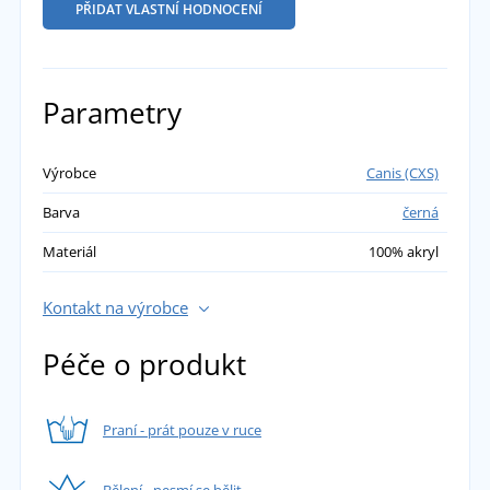
PŘIDAT VLASTNÍ HODNOCENÍ
Parametry
Výrobce
Canis (CXS)
Barva
černá
Materiál
100% akryl
Kontakt na výrobce
Péče o produkt
Praní - prát pouze v ruce
Bělení - nesmí se bělit