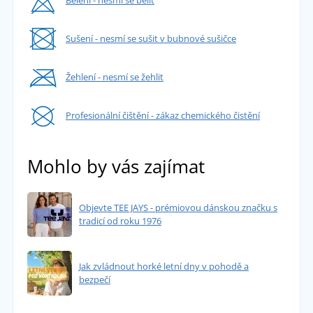
Sušení - nesmí se sušit v bubnové sušičce
Žehlení - nesmí se žehlit
Profesionální čištění - zákaz chemického čistění
Mohlo by vás zajímat
Objevte TEE JAYS - prémiovou dánskou značku s
tradicí od roku 1976
Jak zvládnout horké letní dny v pohodě a
bezpečí