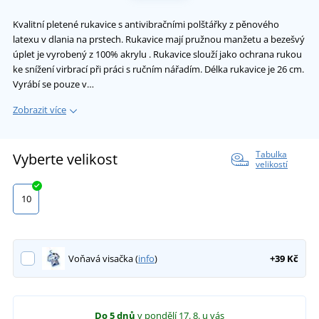
Kvalitní pletené rukavice s antivibračními polštářky z pěnového
latexu v dlania na prstech. Rukavice mají pružnou manžetu a bezešvý
úplet je vyrobený z 100% akrylu . Rukavice slouží jako ochrana rukou
ke snížení virbrací při práci s ručním nářadím. Délka rukavice je 26 cm.
Vyrábí se pouze v…
Zobrazit více
Tabulka
Vyberte velikost
velikostí
10
Voňavá visačka (
info
)
+39 Kč
Do 5 dnů
v pondělí 17. 8.
u vás