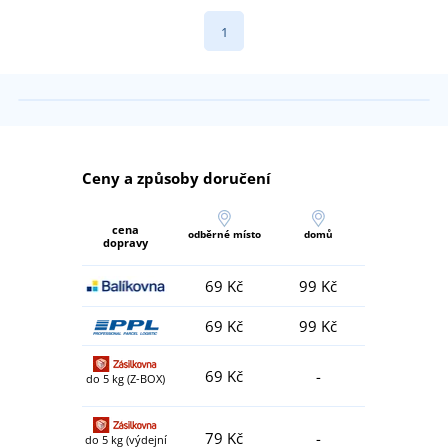
1
Ceny a způsoby doručení
cena
odběrné místo
domů
dopravy
69 Kč
99 Kč
69 Kč
99 Kč
69 Kč
-
do 5 kg (Z-BOX)
79 Kč
-
do 5 kg (výdejní