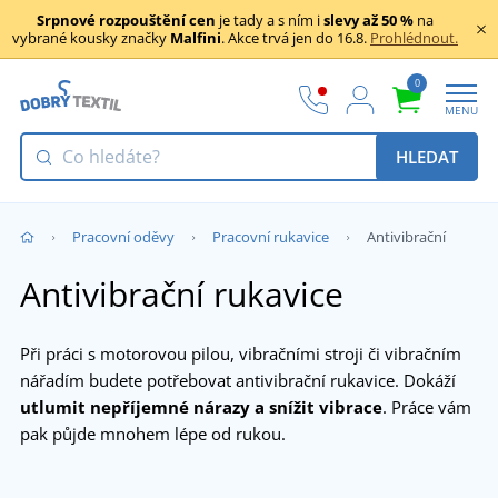
Srpnové rozpouštění cen
je tady a s ním i
slevy až 50 %
na
vybrané kousky značky
Malfini
. Akce trvá jen do 16.8.
Prohlédnout.
0
MENU
HLEDAT
Pracovní oděvy
Pracovní rukavice
Antivibrační
Antivibrační rukavice
Při práci s motorovou pilou, vibračními stroji či vibračním
nářadím budete potřebovat antivibrační rukavice. Dokáží
utlumit nepříjemné nárazy a snížit vibrace
. Práce vám
pak půjde mnohem lépe od rukou.