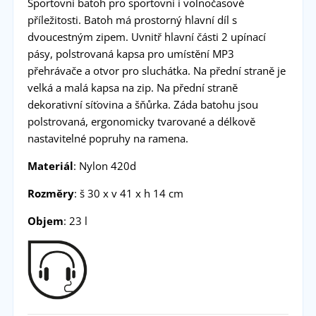
Sportovní batoh pro sportovní i volnočasové
příležitosti. Batoh má prostorný hlavní díl s
dvoucestným zipem. Uvnitř hlavní části 2 upínací
pásy, polstrovaná kapsa pro umístění MP3
přehrávače a otvor pro sluchátka. Na přední straně je
velká a malá kapsa na zip. Na přední straně
dekorativní síťovina a šňůrka. Záda batohu jsou
polstrovaná, ergonomicky tvarované a délkově
nastavitelné popruhy na ramena.
Materiál
: Nylon 420d
Rozměry
: š 30 x v 41 x h 14 cm
Objem
: 23 l