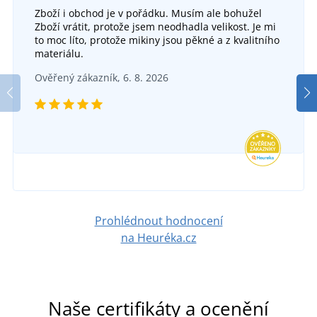
Zboží i obchod je v pořádku. Musím ale bohužel
Zboží vrátit, protože jsem neodhadla velikost. Je mi
to moc líto, protože mikiny jsou pěkné a z kvalitního
+2
materiálu.
Školní batoh SOLUTION
Ověřený zákazník, 6. 8. 2026
DO 2 TÝDNŮ
ve středu 26. 8.
u vás
416 Kč
DETAIL
Prohlédnout hodnocení
na Heuréka.cz
Naše certifikáty a ocenění