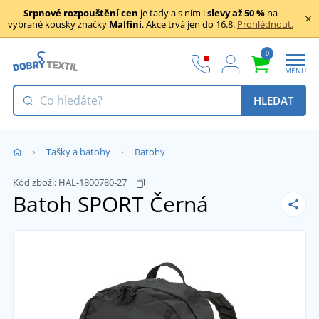
Srpnové rozpouštění cen
je tady a s ním i
slevy až 50 %
na
vybrané kousky značky
Malfini
. Akce trvá jen do 16.8.
Prohlédnout.
0
MENU
HLEDAT
Tašky a batohy
Batohy
Kód zboží:
HAL-1800780-27
Batoh SPORT
Černá