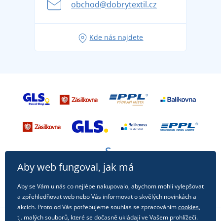
obchod@dobrytextil.cz
Tipy na svěží outfity pro pohodové léto
Oblíbené tričko City v hlavní roli: outfity pro každou
Kde nás najdete
příležitost!
Aby web fungoval, jak má
Aby se Vám u nás co nejlépe nakupovalo, abychom mohli vylepšovat
a zpřehledňovat web nebo Vás informovat o skvělých novinkách a
akcích. Proto od Vás potřebujeme souhlas se zpracováním
cookies
,
tj. malých souborů, které se dočasně ukládají ve Vašem prohlížeči.