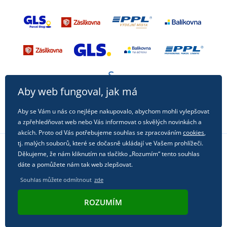
Aby web fungoval, jak má
Aby se Vám u nás co nejlépe nakupovalo, abychom mohli vylepšovat
a zpřehledňovat web nebo Vás informovat o skvělých novinkách a
akcích. Proto od Vás potřebujeme souhlas se zpracováním
cookies
,
tj. malých souborů, které se dočasně ukládají ve Vašem prohlížeči.
Děkujeme, že nám kliknutím na tlačítko „Rozumím“ tento souhlas
Sledujte nás na sociálních sítích
dáte a pomůžete nám tak web zlepšovat.
Souhlas můžete odmítnout
zde
ROZUMÍM
© 2011 - 2026, Dual Trade s.r.o. | Technicky zajišťuje
Simplia.cz
.