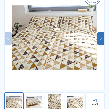
+1
další