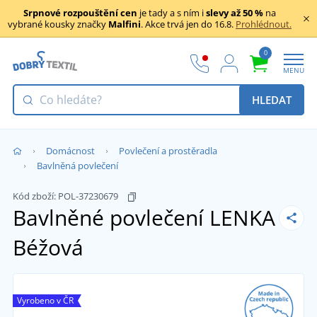
Srpnové rozpouštění cen
je tady a s ním i
slevy až 50 %
na
vybrané kousky značky
Malfini
. Akce trvá jen do 16.8.
Prohlédnout.
0
MENU
HLEDAT
Domácnost
Povlečení a prostěradla
Bavlněná povlečení
Kód zboží:
POL-37230679
Bavlněné povlečení LENKA
Béžová
Vyrobeno v ČR