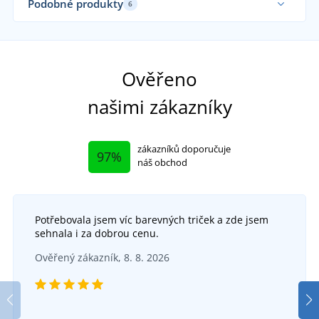
Podobné produkty
6
Sami používáme
Vyrobeno v ČR
Ověřeno
našimi zákazníky
zákazníků doporučuje
97%
náš obchod
Potřebovala jsem víc barevných triček a zde jsem
+9
sehnala i za dobrou cenu.
Jersey prostěradlo s elastanem
+2
Ověřený zákazník, 8. 8. 2026
Damaškové povlečení
DO 6 DNŮ
v úterý 18. 8.
u vás
DO 6 DNŮ