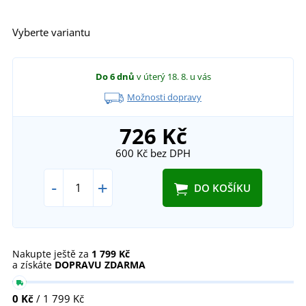
Vyberte variantu
Do 6 dnů
v úterý 18. 8.
u vás
Možnosti dopravy
726 Kč
600 Kč
bez DPH
-
+
DO KOŠÍKU
Nakupte ještě za
1 799 Kč
a získáte
DOPRAVU ZDARMA
0 Kč
/ 1 799 Kč