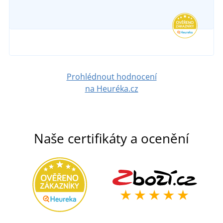
522 Kč
v úterý 18. 8.
u vás
DETAIL
915 Kč
DETAIL
Prohlédnout hodnocení
na Heuréka.cz
Naše certifikáty a ocenění